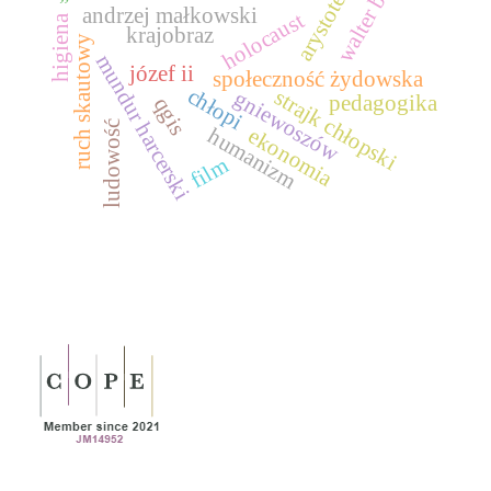
walter burley
arystotelizm
andrzej małkowski
holocaust
higiena
krajobraz
ruch skautowy
mundur harcerski
józef ii
społeczność żydowska
chłopi
strajk chłopski
gniewoszów
pedagogika
qgis
ludowość
ekonomia
humanizm
film