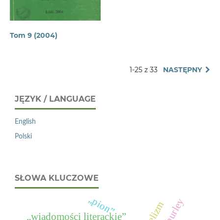
Tom 9 (2004)
1-25 z 33
NASTĘPNY
JĘZYK / LANGUAGE
English
Polski
SŁOWA KLUCZOWE
„pion”
„wiadomości literackie”