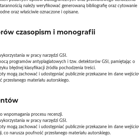
starannością należy weryfikować generowaną bibliografię oraz cytowanie
godne oraz właściwie oznaczone i opisane.
rów czasopism i monografii
ykorzystania w pracy narzędzi GSI.
mocą programów antyplagiatowych i tzw. detektorów GSI, pamiętając o
zyku błędnej klasyfikacji źródła pochodzenia treści.
oty mogą zachować i udostępniać publicznie przekazane im dane wejścio
 przesłanego materiału autorskiego.
entów
do wspomagania procesu recenzji.
ykorzystania w pracy narzędzi GSI.
oty mogą zachować i udostępniać publicznie przekazane im dane wejścio
i, co narusza poufność przesłanego materiału autorskiego.