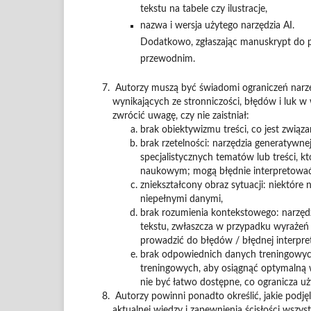
tekstu na tabele czy ilustracje,
nazwa i wersja użytego narzędzia AI.
Dodatkowo, zgłaszając manuskrypt do pub
przewodnim.
Autorzy muszą być świadomi ograniczeń narzęd
wynikających ze stronniczości, błędów i luk 
zwrócić uwagę, czy nie zaistniał:
brak obiektywizmu treści, co jest zwią
brak rzetelności: narzędzia generatywne
specjalistycznych tematów lub treści, k
naukowym; mogą błędnie interpretować fa
zniekształcony obraz sytuacji: niektóre 
niepełnymi danymi,
brak rozumienia kontekstowego: narzęd
tekstu, zwłaszcza w przypadku wyrażeń
prowadzić do błędów / błędnej interpret
brak odpowiednich danych treningowych:
treningowych, aby osiągnąć optymalną 
nie być łatwo dostępne, co ogranicza 
Autorzy powinni ponadto określić, jakie podjęli
aktualnej wiedzy i zapewnienia ścisłości wszy