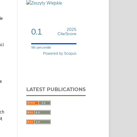
ie
0.1
2025
CiteScore
ci
9th percentile
Powered by Scopus
e
LATEST PUBLICATIONS
ych
gą