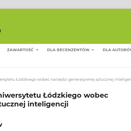
ZAWARTOŚĆ
DLA RECENZENTÓW
DLA AUTOR
rsytetu Łódzkiego wobec narzędzi generatywnej sztucznej inteligen
niwersytetu Łódzkiego wobec
ucznej inteligencji
w