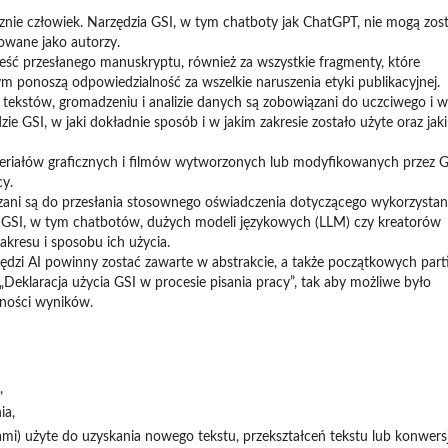
e człowiek. Narzędzia GSI, w tym chatboty jak ChatGPT, nie mogą zos
owane jako autorzy.
eść przesłanego manuskryptu, również za wszystkie fragmenty, które
m ponoszą odpowiedzialność za wszelkie naruszenia etyki publikacyjnej.
iu tekstów, gromadzeniu i analizie danych są zobowiązani do uczciwego i w
ie GSI, w jaki dokładnie sposób i w jakim zakresie zostało użyte oraz jaki
eriałów graficznych i filmów wytworzonych lub modyfikowanych przez G
y.
zani są do przesłania stosownego oświadczenia dotyczącego wykorzystan
 GSI, w tym chatbotów, dużych modeli językowych (LLM) czy kreatorów
kresu i sposobu ich użycia.
ędzi AI powinny zostać zawarte w abstrakcie, a także początkowych part
 „Deklaracja użycia GSI w procesie pisania pracy”, tak aby możliwe było
dności wyników.
,
ia,
mi) użyte do uzyskania nowego tekstu, przekształceń tekstu lub konwersj