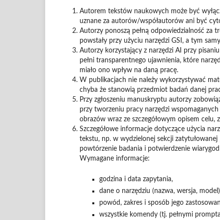
Autorem tekstów naukowych może być wyłączni
uznane za autorów/współautorów ani być cyt
Autorzy ponoszą pełną odpowiedzialność za tr
powstały przy użyciu narzędzi GSI, a tym samy
Autorzy korzystający z narzędzi AI przy pisan
pełni transparentnego ujawnienia, które narzędz
miało ono wpływ na daną pracę.
W publikacjach nie należy wykorzystywać mat
chyba że stanowią przedmiot badań danej prac
Przy zgłoszeniu manuskryptu autorzy zobowią
przy tworzeniu pracy narzędzi wspomaganych
obrazów wraz ze szczegółowym opisem celu, za
Szczegółowe informacje dotyczące użycia narz
tekstu, np. w wydzielonej sekcji zatytułowanej
powtórzenie badania i potwierdzenie wiarygo
Wymagane informacje:
godzina i data zapytania,
dane o narzędziu (nazwa, wersja, model)
powód, zakres i sposób jego zastosowan
wszystkie komendy (tj. pełnymi prompta