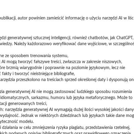
likacji, autor powinien zamieścić informację o użyciu narzędzi AI w liśc
zi generatywnej sztucznej inteligencji, również chatbotów, jak ChatGPT,
w wiedzy. Należy każdorazowo weryfikować dane wyjściowe, w szczególnoś
zane ze sposobem trenowania systemu,
j AI mogą tworzyć fałszywe treści, zwłaszcza w zakresie niszowych,
tóre brzmią wiarygodnie i poprawnie na poziomie językowym, lecz nie
kty i tworzyć nieistniejące bibliografie,
narzędzia przeszkolono na treściach sprzed określonej daty i dysponują on
zia generatywnej AI nie mogą zastosować ludzkiego sposobu rozumienia
 idiomatycznych, sarkazmu, humoru lub języka metaforycznego. Może to
acji generowanych treści,
 narzędzia generatywnej AI wymagają dużej ilości wysokiej jakości dan
wydajność. Jednak w niektórych dziedzinach lub językach takie dane mo
użyteczność modelu.
 działania w celu zmniejszenia ryzyka plagiatu, przedstawienia rzetelnej,
stkich podanych opisów bibliograficznych oraz prawidłowego oznaczenia