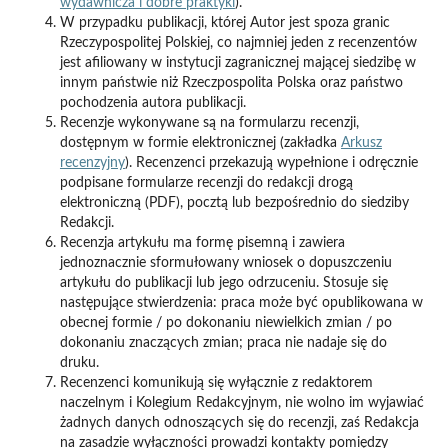
wydawnicza i dobre praktyki
).
W przypadku publikacji, której Autor jest spoza granic
Rzeczypospolitej Polskiej, co najmniej jeden z recenzentów
jest afiliowany w instytucji zagranicznej mającej siedzibę w
innym państwie niż Rzeczpospolita Polska oraz państwo
pochodzenia autora publikacji.
Recenzje wykonywane są na formularzu recenzji,
dostępnym w formie elektronicznej (zakładka
Arkusz
recenzyjny
). Recenzenci przekazują wypełnione i odręcznie
podpisane formularze recenzji do redakcji drogą
elektroniczną (PDF), pocztą lub bezpośrednio do siedziby
Redakcji.
Recenzja artykułu ma formę pisemną i zawiera
jednoznacznie sformułowany wniosek o dopuszczeniu
artykułu do publikacji lub jego odrzuceniu. Stosuje się
następujące stwierdzenia: praca może być opublikowana w
obecnej formie / po dokonaniu niewielkich zmian / po
dokonaniu znaczących zmian; praca nie nadaje się do
druku.
Recenzenci komunikują się wyłącznie z redaktorem
naczelnym i Kolegium Redakcyjnym, nie wolno im wyjawiać
żadnych danych odnoszących się do recenzji, zaś Redakcja
na zasadzie wyłączności prowadzi kontakty pomiędzy