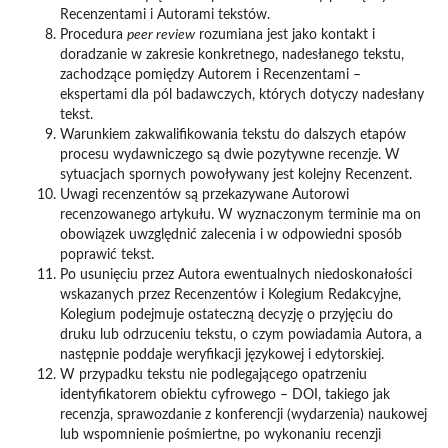
Recenzentami i Autorami tekstów.
Procedura
peer review
rozumiana jest jako kontakt i
doradzanie w zakresie konkretnego, nadesłanego tekstu,
zachodzące pomiędzy Autorem i Recenzentami –
ekspertami dla pól badawczych, których dotyczy nadesłany
tekst.
Warunkiem zakwalifikowania tekstu do dalszych etapów
procesu wydawniczego są dwie pozytywne recenzje. W
sytuacjach spornych powoływany jest kolejny Recenzent.
Uwagi recenzentów są przekazywane Autorowi
recenzowanego artykułu. W wyznaczonym terminie ma on
obowiązek uwzględnić zalecenia i w odpowiedni sposób
poprawić tekst.
Po usunięciu przez Autora ewentualnych niedoskonałości
wskazanych przez Recenzentów i Kolegium Redakcyjne,
Kolegium podejmuje ostateczną decyzję o przyjęciu do
druku lub odrzuceniu tekstu, o czym powiadamia Autora, a
następnie poddaje weryfikacji językowej i edytorskiej.
W przypadku tekstu nie podlegającego opatrzeniu
identyfikatorem obiektu cyfrowego – DOI, takiego jak
recenzja, sprawozdanie z konferencji (wydarzenia) naukowej
lub wspomnienie pośmiertne, po wykonaniu recenzji