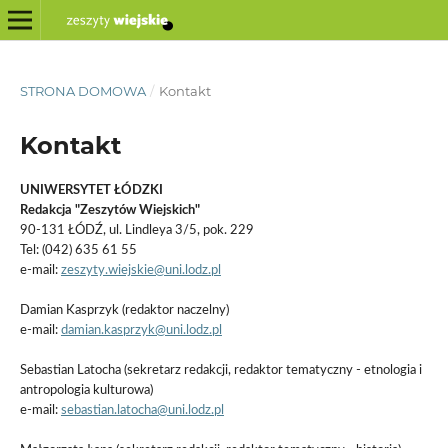
STRONA DOMOWA
/
Kontakt
Kontakt
UNIWERSYTET ŁÓDZKI
Redakcja "Zeszytów Wiejskich"
90-131 ŁÓDŹ, ul. Lindleya 3/5, pok. 229
Tel: (042) 635 61 55
e-mail:
zeszyty.wiejskie@uni.lodz.pl
Damian Kasprzyk (redaktor naczelny)
e-mail:
damian.kasprzyk@uni.lodz.pl
Sebastian Latocha (sekretarz redakcji, redaktor tematyczny - etnologia i
antropologia kulturowa)
e-mail:
sebastian.latocha@uni.lodz.pl