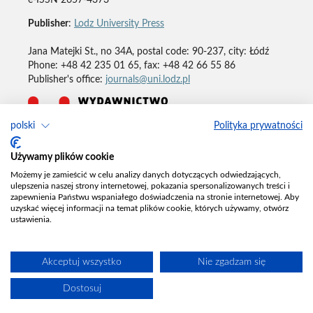
e-ISSN 2657-4373
Publisher
:
Lodz University Press
Jana Matejki St., no 34A, postal code: 90-237, city: Łódź
Phone: +48 42 235 01 65, fax: +48 42 66 55 86
Publisher's office:
journals@uni.lodz.pl
polski
Polityka prywatności
Deklaracja dostępności
Używamy plików cookie
Możemy je zamieścić w celu analizy danych dotyczących odwiedzających,
ulepszenia naszej strony internetowej, pokazania spersonalizowanych treści i
zapewnienia Państwu wspaniałego doświadczenia na stronie internetowej. Aby
uzyskać więcej informacji na temat plików cookie, których używamy, otwórz
ustawienia.
Akceptuj wszystko
Nie zgadzam się
Dostosuj