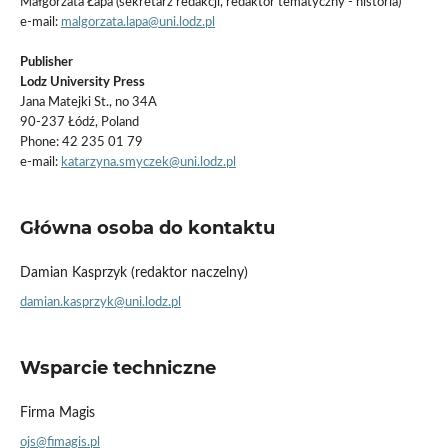
Małgorzata Łapa (sekretarz redakcji, redaktor tematyczny - historia)
e-mail:
malgorzata.lapa@uni.lodz.pl
Publisher
Lodz University Press
Jana Matejki St., no 34A
90-237 Łódź, Poland
Phone: 42 235 01 79
e-mail:
katarzyna.smyczek@uni.lodz.pl
Główna osoba do kontaktu
Damian Kasprzyk (redaktor naczelny)
damian.kasprzyk@uni.lodz.pl
Wsparcie techniczne
Firma Magis
ojs@fimagis.pl