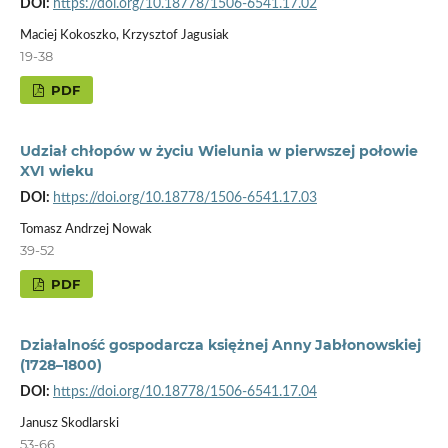
DOI:
https://doi.org/10.18778/1506-6541.17.02
Maciej Kokoszko, Krzysztof Jagusiak
19-38
PDF
Udział chłopów w życiu Wielunia w pierwszej połowie
XVI wieku
DOI:
https://doi.org/10.18778/1506-6541.17.03
Tomasz Andrzej Nowak
39-52
PDF
Działalność gospodarcza księżnej Anny Jabłonowskiej
(1728–1800)
DOI:
https://doi.org/10.18778/1506-6541.17.04
Janusz Skodlarski
53-66