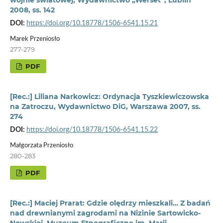
wojnie światowej, Wydawnictwo „Werset”, Lublin
2008, ss. 142
DOI:
https://doi.org/10.18778/1506-6541.15.21
Marek Przeniosło
277-279
PDF
[Rec.:] Liliana Narkowicz: Ordynacja Tyszkiewiczowska
na Zatroczu, Wydawnictwo DiG, Warszawa 2007, ss.
274
DOI:
https://doi.org/10.18778/1506-6541.15.22
Małgorzata Przeniosło
280-283
PDF
[Rec.:] Maciej Prarat: Gdzie olędrzy mieszkali… Z badań
nad drewnianymi zagrodami na Nizinie Sartowicko-