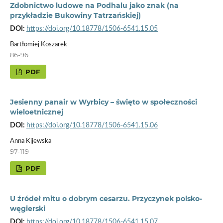
Zdobnictwo ludowe na Podhalu jako znak (na
przykładzie Bukowiny Tatrzańskiej)
DOI:
https://doi.org/10.18778/1506-6541.15.05
Bartłomiej Koszarek
86-96
PDF
Jesienny panair w Wyrbicy – święto w społeczności
wieloetnicznej
DOI:
https://doi.org/10.18778/1506-6541.15.06
Anna Kijewska
97-119
PDF
U źródeł mitu o dobrym cesarzu. Przyczynek polsko-
węgierski
DOI:
https://doi.org/10.18778/1506-6541.15.07