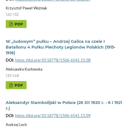
Krzysztof Paweł Woźniak
120-132
PDF
W „ludowym” pułku – Andrzej Galica na czele I
Batalionu 4 Pułku Piechoty Legionów Polskich (1915-
1916)
DOI:
https://doi.org/10.18778/1506-6541.15.08
Aleksandra Kozłowska
133-148
PDF
Aleksandyr Stambolijski w Polsce (26 XII 1920 r. - 6 I 1921
r.)
DOI:
https://doi.org/10.18778/1506-6541.15.09
Andrzej Lech