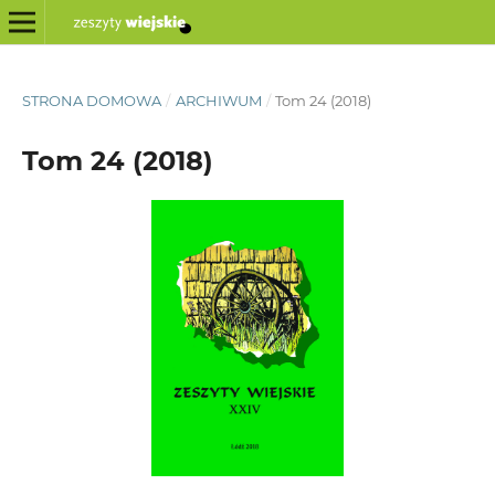
STRONA DOMOWA
/
ARCHIWUM
/
Tom 24 (2018)
Tom 24 (2018)