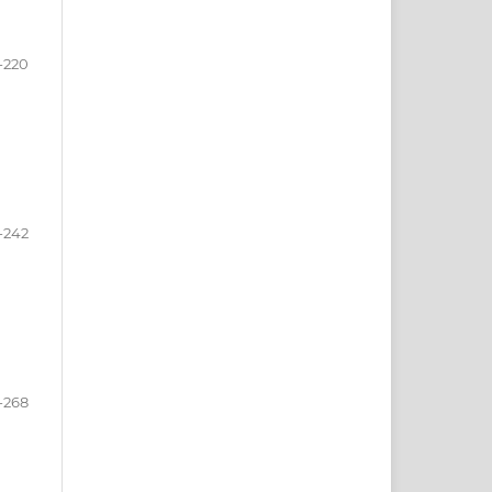
-220
-242
-268