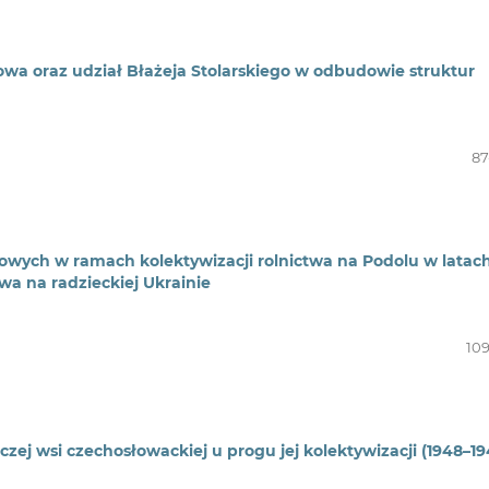
iowa oraz udział Błażeja Stolarskiego w odbudowie struktur
87
wych w ramach kolektywizacji rolnictwa na Podolu w latac
twa na radzieckiej Ukrainie
109
j wsi czechosłowackiej u progu jej kolektywizacji (1948–19