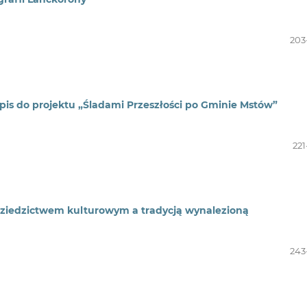
203
ypis do projektu „Śladami Przeszłości po Gminie Mstów”
221
dziedzictwem kulturowym a tradycją wynalezioną
243