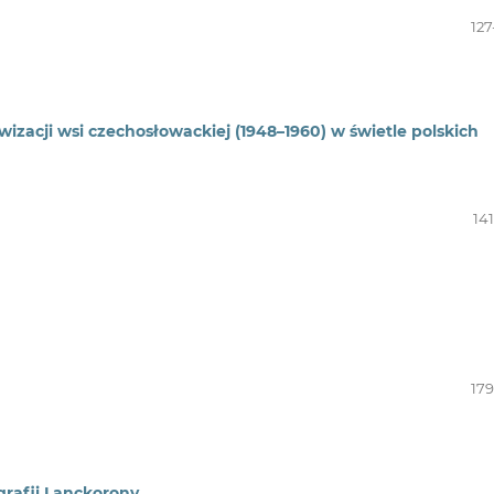
127
zacji wsi czechosłowackiej (1948–1960) w świetle polskich
14
179
grafii Lanckorony