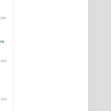
-280
 na
-306
-325