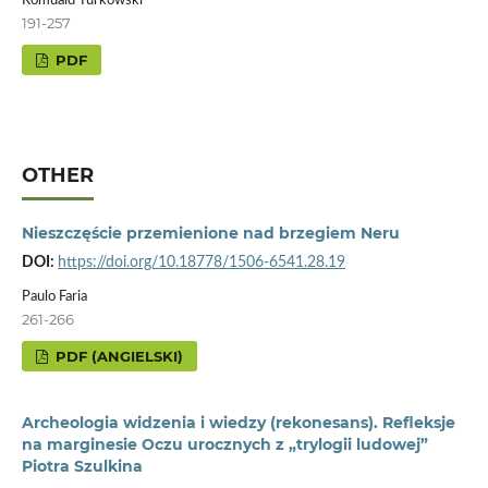
Romuald Turkowski
191-257
PDF
OTHER
Nieszczęście przemienione nad brzegiem Neru
DOI:
https://doi.org/10.18778/1506-6541.28.19
Paulo Faria
261-266
PDF (ANGIELSKI)
Archeologia widzenia i wiedzy (rekonesans). Refleksje
na marginesie Oczu urocznych z „trylogii ludowej”
Piotra Szulkina