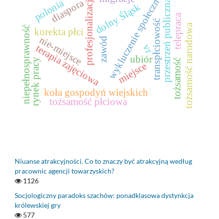
wykluczenie społeczne
profesjonalizacja
diaspora
przestrzeń publiczna
polonia
dolny Śląsk
telepraca
transpłciowość
tożsamość narodowa
niepełnosprawność
korekta płci
nie-miejsce
zawód
vr
terapia zajęciowa
ubiór
rynek pracy
tożsamość
miejsce
koła gospodyń wiejskich
tożsamość płciowa
Niuanse atrakcyjności. Co to znaczy być atrakcyjną według
pracownic agencji towarzyskich?
1126
Socjologiczny paradoks szachów: ponadklasowa dystynkcja
królewskiej gry
577