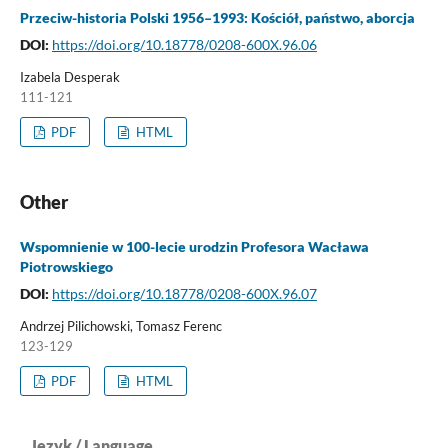
Przeciw-historia Polski 1956–1993: Kościół, państwo, aborcja
DOI:
https://doi.org/10.18778/0208-600X.96.06
Izabela Desperak
111-121
PDF
HTML
Other
Wspomnienie w 100-lecie urodzin Profesora Wacława
Piotrowskiego
DOI:
https://doi.org/10.18778/0208-600X.96.07
Andrzej Pilichowski, Tomasz Ferenc
123-129
PDF
HTML
Język / Language