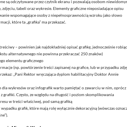
tywne są odczytywane przez czytnik ekranu i pozwalają osobom niewidomy
, zdjęciu, tabeli oraz wykresie. Elementy graficzne nieposiadające opisu
wanie wspomagające osoby z niepełnosprawnością wzroku jako słowo
rmacji, które ta „grafika” ma przekazać.
reściwy – powinien jak najdokładniej opisać grafikę, jednocześnie robiąc
ekstu alternatywnego nie powinna przekraczać 250 znaków)
ego elementu graficznego
macje (np. powtórzenie treści zapisanej na grafice, lub w przypadku zdję
rzekaz: „Pani Rektor wręczająca dyplom habilitacyjny Doktor Annie
dla wykresów oraz infografik warto pamiętać o zawarciu w nim, oprócz
 z grafiki. Często, ze względu na długość i poziom skomplikowania
esu w treści właściwej, pod samą grafiką
 wypadku grafik, które mają rolę wyłącznie dekoracyjną (wówczas oznac
ne”).