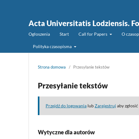
Acta Universitatis Lodziensis. Fo
Ogłoszenia
Start
Call for Papers
O czaso
Polityka czasopisma
Strona domowa
/
Przesyłanie tekstów
Przesyłanie tekstów
Przejdź do logowania
lub
Zarejestruj
aby zgłosić 
Wytyczne dla autorów