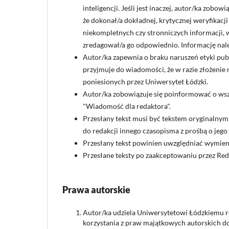
inteligencji. Jeśli jest inaczej, autor/ka zobo
że dokonał/a dokładnej, krytycznej weryfikac
niekompletnych czy stronniczych informacji, 
zredagował/a go odpowiednio. Informację nal
Autor/ka zapewnia o braku naruszeń etyki publ
przyjmuje do wiadomości, że w razie złożenie
poniesionych przez Uniwersytet Łódzki.
Autor/ka zobowiązuje się poinformować o wsze
"Wiadomość dla redaktora".
Przesłany tekst musi być tekstem oryginalnym
do redakcji innego czasopisma z prośbą o jego 
Przesłany tekst powinien uwzględniać wymieni
Przesłane teksty po zaakceptowaniu przez Red
Prawa autorskie
Autor/ka udziela Uniwersytetowi Łódzkiemu 
korzystania z praw majątkowych autorskich do