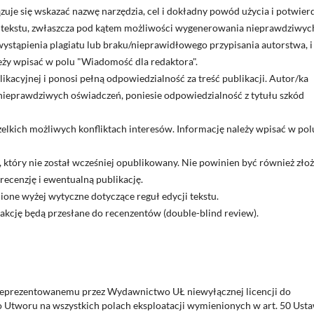
wiązuje się wskazać nazwę narzędzia, cel i dokładny powód użycia i potwier
ji tekstu, zwłaszcza pod kątem możliwości wygenerowania nieprawdziwyc
wystąpienia plagiatu lub braku/nieprawidłowego przypisania autorstwa, i
eży wpisać w polu "Wiadomość dla redaktora".
ikacyjnej i ponosi pełną odpowiedzialność za treść publikacji. Autor/ka
 nieprawdziwych oświadczeń, poniesie odpowiedzialność z tytułu szkód
lkich możliwych konfliktach interesów. Informację należy wpisać w pol
, który nie został wcześniej opublikowany. Nie powinien być również zło
recenzję i ewentualną publikację.
one wyżej wytyczne dotyczące reguł edycji tekstu.
akcję będą przesłane do recenzentów (double-blind review).
reprezentowanemu przez Wydawnictwo UŁ niewyłącznej licencji do
 Utworu na wszystkich polach eksploatacji wymienionych w art. 50 Usta