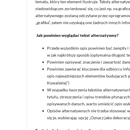
tematu, który ten element ilustruje. Teksty alterna
niedowidzącym zorientować się, co jest np. na grafice
alternatywnego zostaną odczytane przez oprogramo
„grafika”, zatem nie uzyskają one żadnych innych info
Jak powinien wyglądać tekst alternatywny?
Przede wszystkim opis powinien być zwięzły i t
w jak najkrótszy sposób (optymalna długość t
Powinien opisywać znaczenie i zawartość dan
Powinien zawierać kluczowe dla odbiorcy infor
opis najważniejszych elementów budujących p
Kowalskiej”)
W wypadku tworzenia tekstów alternatywnych 
tytułu, streszczenia i opisu trendów płynących
opisywanych danych, warto umieścić opis wykr
Opisów alternatywnych nie trzeba stosować w
się je, wybierając opcję „Oznacz jako dekoracyj