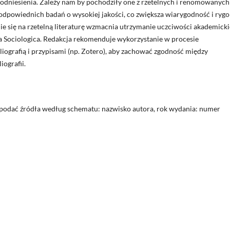
dniesienia. Zależy nam by pochodziły one z rzetelnych i renomowanych
dpowiednich badań o wysokiej jakości, co zwiększa wiarygodność i rygo
się na rzetelną literaturę wzmacnia utrzymanie uczciwości akademickie
ia Sociologica. Redakcja rekomenduje wykorzystanie w procesie
iografią i przypisami (np. Zotero), aby zachować zgodność między
iografii.
podać źródła według schematu: nazwisko autora, rok wydania: numer