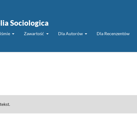
lia Sociologica
piśmie
Zawartość
Dla Autorów
Dla Recenzentów
tekst.