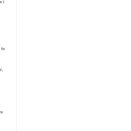
m i
 to
ć,
za