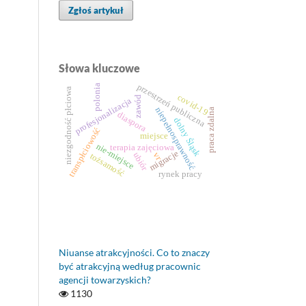
Zgłoś artykuł
Słowa kluczowe
przestrzeń publiczna
polonia
niezgodność płciowa
covid-19
zawód
profesjonalizacja
niepełnosprawność
praca zdalna
diaspora
dolny Śląsk
transpłciowość
miejsce
nie-miejsce
terapia zajęciowa
migracje
vr
ubiór
tożsamość
rynek pracy
Niuanse atrakcyjności. Co to znaczy
być atrakcyjną według pracownic
agencji towarzyskich?
1130