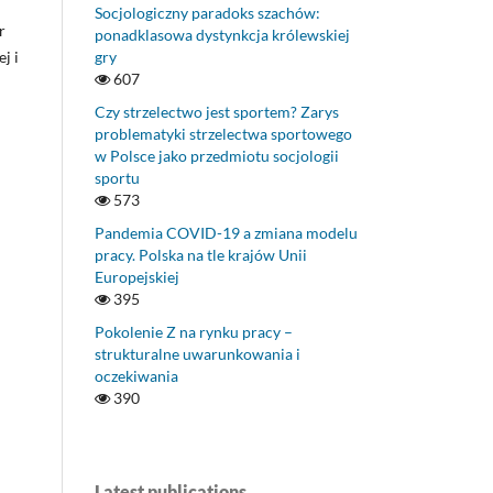
Socjologiczny paradoks szachów:
r
ponadklasowa dystynkcja królewskiej
j i
gry
607
Czy strzelectwo jest sportem? Zarys
problematyki strzelectwa sportowego
w Polsce jako przedmiotu socjologii
sportu
573
Pandemia COVID-19 a zmiana modelu
pracy. Polska na tle krajów Unii
Europejskiej
395
Pokolenie Z na rynku pracy –
strukturalne uwarunkowania i
oczekiwania
390
Latest publications