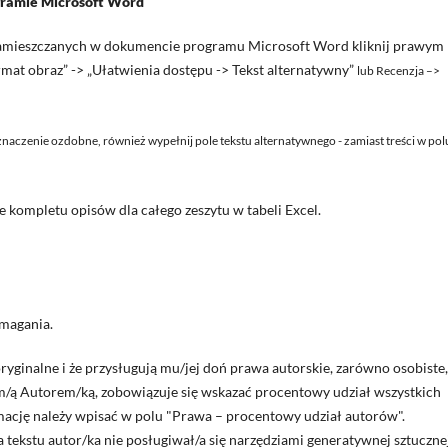
gramie Microsoft Word
 zamieszczanych w dokumencie programu Microsoft Word kliknij prawym
rmat obraz” -> „Ułatwienia dostępu -> Tekst alternatywny”
lub Recenzja –>
naczenie ozdobne, również wypełnij pole tekstu alternatywnego - zamiast treści w pol
.
kompletu opisów dla całego zeszytu w tabeli Excel.
ymagania.
ryginalne i że przysługują mu/jej doń prawa autorskie, zarówno osobiste,
ynym/ą Autorem/ką, zobowiązuje się wskazać procentowy udział wszystkich
ację należy wpisać w polu "Prawa – procentowy udział autorów".
tekstu autor/ka nie posługiwał/a się narzędziami generatywnej sztuczne