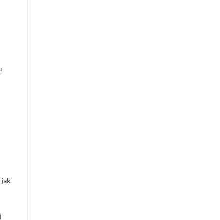
u
 jak
j