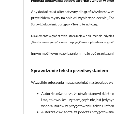
Funkcja dodawania opisów alternatywnych w pro
Aby dodać tekst alternatywny dla grafik/wykresów
przyciskiem myszy na obiekt i wybierz polecenie „Fo
Sprawdź ułatwienia dostępu -> Tekst alternatywny.
Dla elementów graficznych, które mają w dokumencie jedynie z
„Tekst alternatywny”, zaznacz opcję „Oznacz jako dekoracyjne”
Innym możliwym rozwiązaniem może być przekazanie 
Sprawdzenie tekstu przed wysłaniem
Wszystkie zgłoszenia muszą spełniać następujące w
Autor/ka oświadcza, że utwór stanowi dzieło o
i majątkowe. Jeśli zgłaszający/a nie jest jed
współautorów w przygotowaniu tekstu. Inform
Autor/ka oświadcza, że podczas przygotowania 