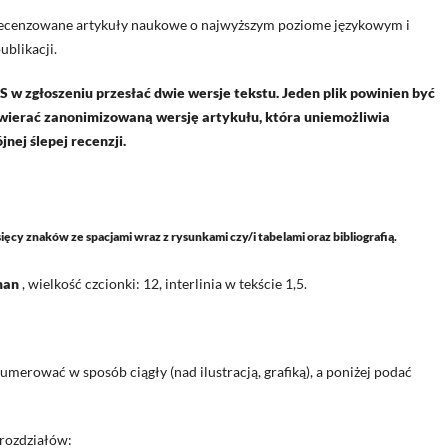
recenzowane artykuły naukowe o najwyższym poziome językowym i
blikacji.
S w zgłoszeniu przesłać dwie wersje tekstu. Jeden plik powinien być
zawierać zanonimizowaną wersję artykułu, która uniemożliwia
nej ślepej recenzji.
ysięcy znaków ze spacjami
wraz z rysunkami czy/i tabelami oraz bibliografią.
man
, wielkość czcionki: 12, interlinia w tekście 1,5.
numerować w sposób ciągły (nad ilustracją, grafiką), a poniżej podać
 rozdziałów: