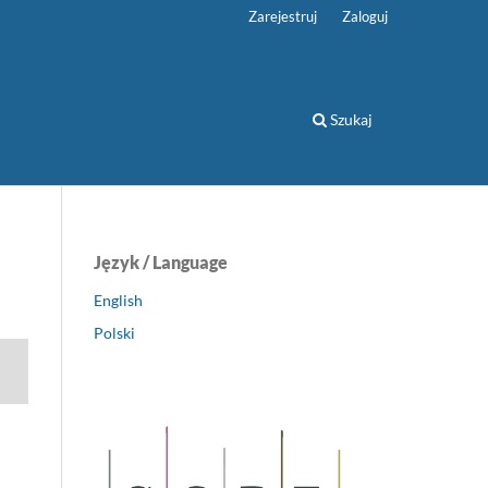
Zarejestruj
Zaloguj
Szukaj
Język / Language
English
Polski