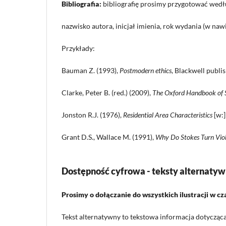
Bibliografia:
bibliografię prosimy przygotować wedł
nazwisko autora, inicjał imienia, rok wydania (w naw
Przykłady:
Bauman Z. (1993),
Postmodern ethics
, Blackwell publi
Clarke, Peter B. (red.) (2009),
The Oxford Handbook of S
Jonston R.J. (1976),
Residential Area Characteristics
[w:]
Grant D.S., Wallace M. (1991),
Why Do Stokes Turn Viol
Dostępność cyfrowa - t
eksty alternaty
Prosimy o dołączanie do wszystkich ilustracji w 
Tekst alternatywny to tekstowa informacja dotycząca 