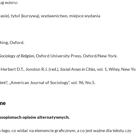
ug wzoru:
iasie), tytuł (kursywą), wydawnictwo, miejsce wydania
shing, Oxford.
ociology of Religion
, Oxford University Press, Oxford/New York.
 Herbert D.T., Jonston R.J. (red.),
Social Areas in Cities
, vol. 1, Wiley, New Yo
ent?
, „American Journal of Sociology”, vol. 96, No.5.
wne
czasopismach opisów alternatywnych.
tego, co widać na elemencie graficznym, a co jest ważne dla tekstu czy