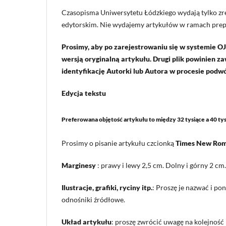
Czasopisma Uniwersytetu Łódzkiego wydają tylko z
edytorskim. Nie wydajemy artykułów w ramach prepu
Prosimy, aby po zarejestrowaniu się w systemie OJ
wersją oryginalną artykułu. Drugi plik powinien 
identyfikację Autorki lub Autora w procesie podwój
Edycja tekstu
Preferowana objętość artykułu
to między 32 tysiące a 40 t
Prosimy o pisanie artykułu czcionką
Times New Ro
Marginesy
: prawy i lewy 2,5 cm. Dolny i górny 2 cm.
Ilustracje, grafiki, ryciny itp.
: Proszę je nazwać i po
odnośniki źródłowe.
Układ artykułu
: proszę zwrócić uwagę na kolejność