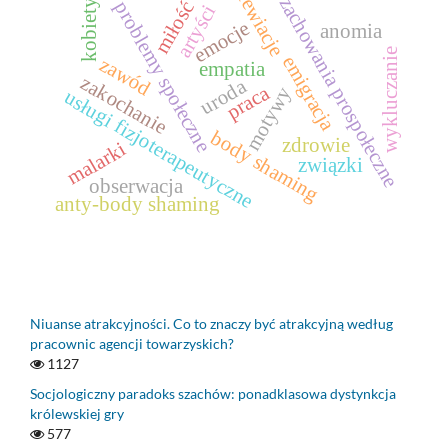
dewiacje
zachowania prospołeczne
kobiety
problemy społeczne
miłość
artyści
emocje
anomia
wykluczanie
emigracja
zawód
empatia
zakochanie
uroda
praca
motywy
usługi fizjoterapeutyczne
body shaming
zdrowie
malarki
związki
obserwacja
anty-body shaming
Niuanse atrakcyjności. Co to znaczy być atrakcyjną według
pracownic agencji towarzyskich?
1127
Socjologiczny paradoks szachów: ponadklasowa dystynkcja
królewskiej gry
577