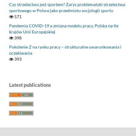
Czy strzelectwo jest sportem? Zarys problematyki strzelectwa
sportowego w Polsce jako przedmiotu socjologii sportu
571
Pandemia COVID-19 a zmiana modelu pracy. Polska na tle
krajów Unii Europejskiej
398
Pokolenie Z na rynku pracy – strukturalne uwarunkowania i
oczekiwania
393
Latest publications