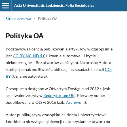
Acta Universitatis Lodziensis. Folia Sociologica
Strona domowa
/
Polityka OA
Polityka OA
Podstawową licencją publikowania artykułów w czasopiśmie
jest
CC-BY-NC-ND 4.0
(Uznanie autorstwa – Użycie
niekomercyjne – Bez utworów zależnych). Na prośbę Autora
istnieje jednak możliwość publikacji na zasadach licencji
CC-
BY
(Uznanie autorstwa).
Czasopismo dostępne w Otwartym Dostępie od 2012 r. (zob.
archiwalne zeszyty w
Repozytorium UŁ
). Pierwszy numer
opublikowany w OJS w 2016 (zob.
Archiwum
).
Autor publikujący w czasopiśmie udziela Uniwersytetowi
Łódzkiemu niewyłącznej licencji na korzystanie z utworu na