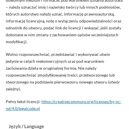
dowolnym medium i formacie, pod warunkiem uznania autorstwa
– należy oznaczyć imię i nazwisko twórcy lub innych podmiotów,
których autorstwo należy uznać, informację prawnoautorską,
informację licencyjną, notę o wyłączeniu odpowiedzialności oraz
odnośnik do utworu, podać link do licencji i wskazać, jeśli zostały
dokonane w nim zmiany z zachowaniem opisów wcześniejszych
modyfikacji.
Wolno rozpowszechniać, przedstawiać i wykonywać utwór
jedynie w celach niekomercyjnych oraz pod warunkiem
zachowania dzieła w oryginalnej formie. Nie należy
rozpowszechniać zmodyfikowanej treści, przetworzonego lub
stworzonego na podstawie pierwowzoru nowego utworu (utwór
zależny).
Pełny tekst licencji:
https://creativecommons.org/licenses/by-nc-
nd/4.0/legalcode.pl
Język / Language