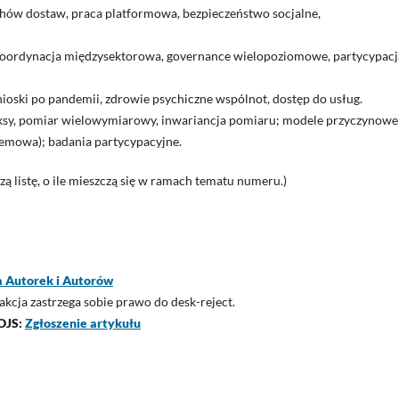
ów dostaw, praca platformowa, bezpieczeństwo socjalne,
oordynacja międzysektorowa, governance wielopoziomowe, partycypacj
ioski po pandemii, zdrowie psychiczne wspólnot, dostęp do usług.
eksy, pomiar wielowymiarowy, inwariancja pomiaru; modele przyczynowe
emowa); badania partycypacyjne.
 listę, o ile mieszczą się w ramach tematu numeru.)
 Autorek i Autorów
akcja zastrzega sobie prawo do desk-reject.
 OJS:
Zgłoszenie artykułu