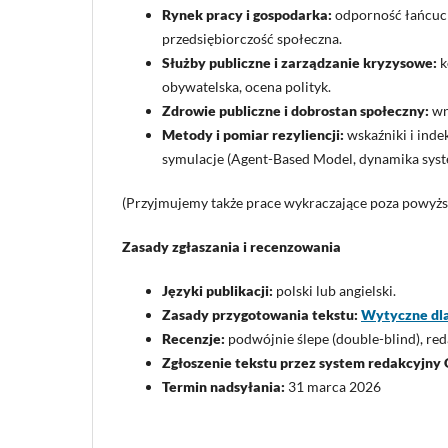
Rynek pracy i gospodarka:
odporność łańcuch
przedsiębiorczość społeczna.
Służby publiczne i zarządzanie kryzysowe:
k
obywatelska, ocena polityk.
Zdrowie publiczne i dobrostan społeczny:
wn
Metody i pomiar rezyliencji:
wskaźniki i ind
symulacje (Agent-Based Model, dynamika syst
(Przyjmujemy także prace wykraczające poza powyższą
Zasady zgłaszania i recenzowania
Języki publikacji:
polski lub angielski.
Zasady przygotowania tekstu:
Wytyczne dla
Recenzje:
podwójnie ślepe (double-blind), red
Zgłoszenie tekstu przez system redakcyjny
Termin nadsyłania:
31 marca 2026