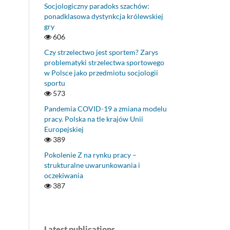
Socjologiczny paradoks szachów:
ponadklasowa dystynkcja królewskiej
gry
606
Czy strzelectwo jest sportem? Zarys
problematyki strzelectwa sportowego
w Polsce jako przedmiotu socjologii
sportu
573
Pandemia COVID-19 a zmiana modelu
pracy. Polska na tle krajów Unii
Europejskiej
389
Pokolenie Z na rynku pracy –
strukturalne uwarunkowania i
oczekiwania
387
Latest publications