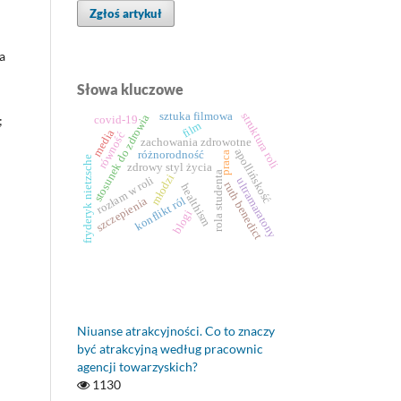
Zgłoś artykuł
a
Słowa kluczowe
sztuka filmowa
struktura roli
stosunek do zdrowia
;
covid-19
film
media
równość
zachowania zdrowotne
apollińskość
różnorodność
praca
fryderyk nietzsche
zdrowy styl życia
rola studenta
młodzi
rozłam w roli
ultramaratony
ruth benedict
healthism
konflikt ról
szczepienia
blogi
Niuanse atrakcyjności. Co to znaczy
być atrakcyjną według pracownic
agencji towarzyskich?
1130