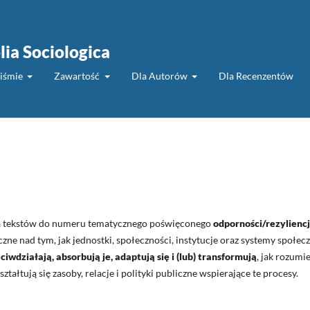
lia Sociologica
piśmie
Zawartość
Dla Autorów
Dla Recenzentów
a tekstów do numeru tematycznego poświęconego
odporności/rezyliencj
tyczne nad tym, jak jednostki, społeczności, instytucje oraz systemy społec
ciwdziałają, absorbują je, adaptują się i (lub) transformują
, jak rozumie
tałtują się zasoby, relacje i polityki publiczne wspierające te procesy.