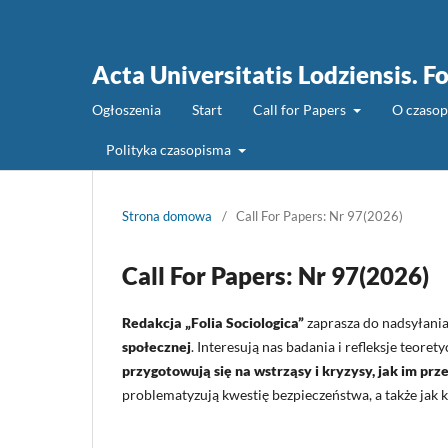
Acta Universitatis Lodziensis. Fo
Ogłoszenia
Start
Call for Papers
O czaso
Polityka czasopisma
Strona domowa
/
Call For Papers: Nr 97(2026)
Call For Papers: Nr 97(2026)
Redakcja „Folia Sociologica”
zaprasza do nadsyłani
społecznej
. Interesują nas badania i refleksje teore
przygotowują się na wstrząsy i kryzysy, jak im prze
problematyzują kwestię bezpieczeństwa, a także jak ksz