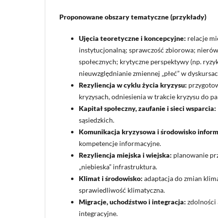
Proponowane obszary tematyczne (przykłady)
Ujęcia teoretyczne i koncepcyjne:
relacje m
instytucjonalną; sprawczość zbiorowa; nierów
społecznych; krytyczne perspektywy (np. ryzy
nieuwzględnianie zmiennej „płeć” w dyskursac
Rezyliencja w cyklu życia kryzysu:
przygotow
kryzysach, odniesienia w trakcie kryzysu do pa
Kapitał społeczny, zaufanie i sieci wsparcia:
sąsiedzkich.
Komunikacja kryzysowa i środowisko inform
kompetencje informacyjne.
Rezyliencja miejska i wiejska:
planowanie prze
„niebieska” infrastruktura.
Klimat i środowisko:
adaptacja do zmian klima
sprawiedliwość klimatyczna.
Migracje, uchodźstwo i integracja:
zdolności 
integracyjne.