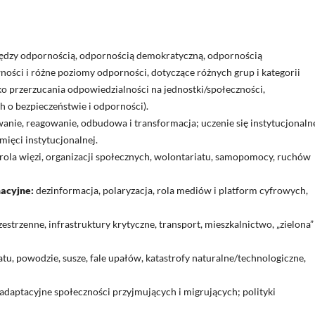
iędzy odpornością, odpornością demokratyczną, odpornością
ności i różne poziomy odporności, dotyczące różnych grup i kategorii
ko przerzucania odpowiedzialności na jednostki/społeczności,
h o bezpieczeństwie i odporności).
anie, reagowanie, odbudowa i transformacja; uczenie się instytucjonaln
mięci instytucjonalnej.
rola więzi, organizacji społecznych, wolontariatu, samopomocy, ruchów
acyjne:
dezinformacja, polaryzacja, rola mediów i platform cyfrowych,
strzenne, infrastruktury krytyczne, transport, mieszkalnictwo, „zielona” 
tu, powodzie, susze, fale upałów, katastrofy naturalne/technologiczne,
adaptacyjne społeczności przyjmujących i migrujących; polityki