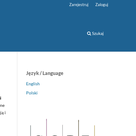
Zarejestruj
Zaloguj
Szukaj
Język / Language
English
Polski
i
zne
ją i