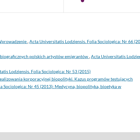
prowadzenie
,
Acta Universitatis Lodziensis. Folia Sociologica: Nr 66 (2
biograficznych polskich artystów emigrantów
,
Acta Universitatis Lodzien
atis Lodziensis. Folia Sociologica: Nr 53 (2015)
 realizowania korporacyjnej biopolityki. Kazus programów testujących
lia Sociologica: Nr 45 (2013): Medycyna, biopolityka, bioetyka w