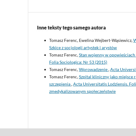
Inne teksty tego samego autora
Tomasz Ferenc, Ewelina Wejbert-Wąsiewicz,
W
Szkice z socjologii artystek i arystów
Tomasz Ferenc,
Stan wojenny w opowieściach 
Folia Sociologica: Nr 53 (2015)
Tomasz Ferenc,
Wprowadzenie
,
Acta Universit
Tomasz Ferenc,
Szpital kliniczny jako miejsce
szczepienia
,
Acta Universitatis Lodziensis. Fo
zmedykalizowanym społeczeństwie