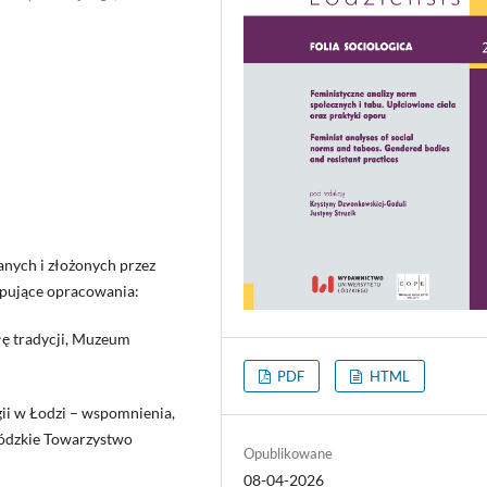
nych i złożonych przez
ępujące opracowania:
iłę tradycji, Muzeum
PDF
HTML
gii w Łodzi – wspomnienia,
 Łódzkie Towarzystwo
Opublikowane
08-04-2026