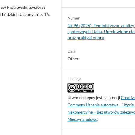
cław Piotrowski. Życiorys
 Łódzkich Uczonych”, z. 16,
Numer
Nr 96 (2026): Feministyczne analiz
społecznych i tabu. Upłciowione cia
oraz praktyki oporu
Dział
Other
Licencja
Utwór dostępny jest na licencji
Creativ
Commons Uznanie autorstwa – Użycie
niekomercyjne – Bez utworów zależnyc
Międzynarodowe
.