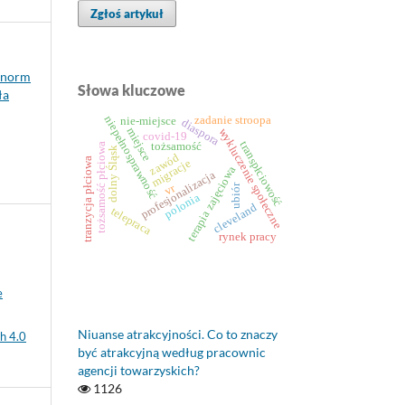
Zgłoś artykuł
y norm
Słowa kluczowe
ła
niepełnosprawność
zadanie stroopa
nie-miejsce
diaspora
miejsce
wykluczenie społeczne
covid-19
transpłciowość
tożsamość
tożsamość płciowa
dolny Śląsk
zawód
tranzycja płciowa
migracje
terapia zajęciowa
profesjonalizacja
ubiór
vr
polonia
cleveland
telepraca
rynek pracy
e
Niuanse atrakcyjności. Co to znaczy
h 4.0
być atrakcyjną według pracownic
agencji towarzyskich?
1126