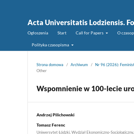
Acta Universitatis Lodziensis. Fo
Ogłoszenia
Start
Call for Papers
O czaso
Polityka czasopisma
Strona domowa
/
Archiwum
/
Nr 96 (2026): Feminist
Other
Wspomnienie w 100-lecie ur
Andrzej Pilichowski
Tomasz Ferenc
Uniwersytet Łódzki, Wydział Ekonomiczno-Socjologiczny, 