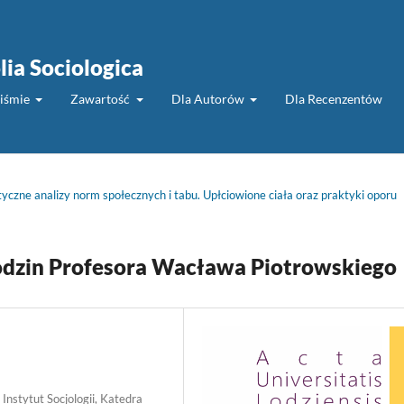
lia Sociologica
piśmie
Zawartość
Dla Autorów
Dla Recenzentów
yczne analizy norm społecznych i tabu. Upłciowione ciała oraz praktyki oporu
odzin Profesora Wacława Piotrowskiego
Instytut Socjologii, Katedra