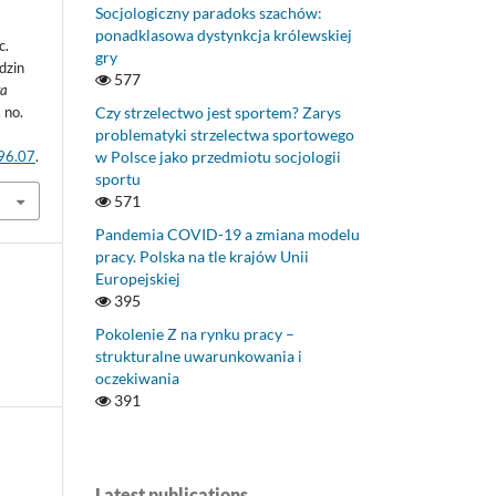
Socjologiczny paradoks szachów:
ponadklasowa dystynkcja królewskiej
c.
gry
dzin
577
ta
Czy strzelectwo jest sportem? Zarys
, no.
problematyki strzelectwa sportowego
w Polsce jako przedmiotu socjologii
.96.07
.
sportu
571
Pandemia COVID-19 a zmiana modelu
pracy. Polska na tle krajów Unii
Europejskiej
395
Pokolenie Z na rynku pracy –
strukturalne uwarunkowania i
oczekiwania
391
Latest publications