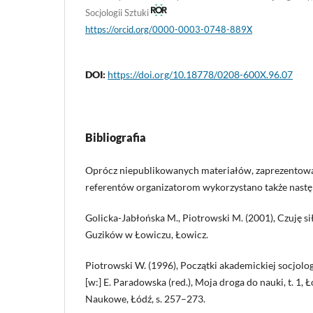
Socjologii Sztuki
https://orcid.org/0000-0003-0748-889X
DOI:
https://doi.org/10.18778/0208-600X.96.07
Bibliografia
Oprócz niepublikowanych materiałów, zaprezentowa
referentów organizatorom wykorzystano także nast
Golicka-Jabłońska M., Piotrowski M. (2001), Czuję s
Guzików w Łowiczu, Łowicz.
Piotrowski W. (1996), Początki akademickiej socjolo
[w:] E. Paradowska (red.), Moja droga do nauki, t. 1,
Naukowe, Łódź, s. 257–273.