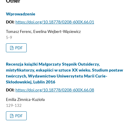
Other
Wprowadzenie
DOI:
https://doi.org/10.18778/0208-600X.66.01
Tomasz Ferenc, Ewelina Wejbert-Wąsiewicz
5-9
PDF
Recenzja książki Małgorzaty Stępnik Outsiderzy,
mistyfikatorzy, eskapiści w sztuce XX wieku. Studium postaw
twórczych, Wydawnictwo Uniwersytetu Marii Curie-
Skłodowskiej, Lublin 2016
DOI:
https://doi.org/10.18778/0208-600X.66.08
Emilia Zimnica-Kuzioła
129-132
PDF