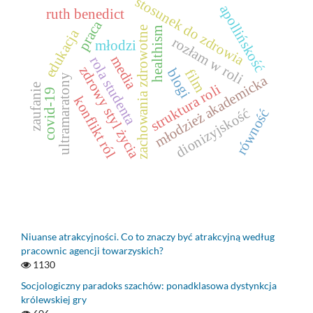
stosunek do zdrowia
apollińskość
ruth benedict
praca
zachowania zdrowotne
healthism
edukacja
rozłam w roli
młodzi
media
rola studenta
zdrowy styl życia
blogi
film
ultramaratony
młodzież akademicka
struktura roli
zaufanie
covid-19
konflikt ról
dionizyjskość
równość
Niuanse atrakcyjności. Co to znaczy być atrakcyjną według
pracownic agencji towarzyskich?
1130
Socjologiczny paradoks szachów: ponadklasowa dystynkcja
królewskiej gry