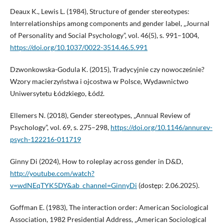
Deaux K., Lewis L. (1984), Structure of gender stereotypes:
Interrelationships among components and gender label, „Journal
of Personality and Social Psychology”, vol. 46(5), s. 991–1004,
https://doi.org/10.1037/0022-3514.46.5.991
Dzwonkowska-Godula K. (2015), Tradycyjnie czy nowocześnie?
Wzory macierzyństwa i ojcostwa w Polsce, Wydawnictwo
Uniwersytetu Łódzkiego, Łódź.
Ellemers N. (2018), Gender stereotypes, „Annual Review of
Psychology”, vol. 69, s. 275–298,
https://doi.org/10.1146/annurev-
psych-122216-011719
Ginny Di (2024), How to roleplay across gender in D&D,
http://youtube.com/watch?
v=wdNEqTYK5DY&ab_channel=GinnyDi
(dostęp: 2.06.2025).
Goffman E. (1983), The interaction order: American Sociological
Association, 1982 Presidential Address, „American Sociological