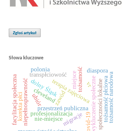
Zgłoś artykuł
Słowa kluczowe
polonia
tożsamość
diaspora
miejsce
transpłciowość
tożsamość narodowa
facylitacja społeczna
tożsamość płciowa
wykluczenie społeczne
dolny Śląsk
terapia zajęciowa
niepełnosprawność
społeczności lokalne
vr
cleveland
zawód
korekta płci
ubiór
przestrzeń publiczna
profesjonalizacja
migracje
covid-19
nie-miejsce