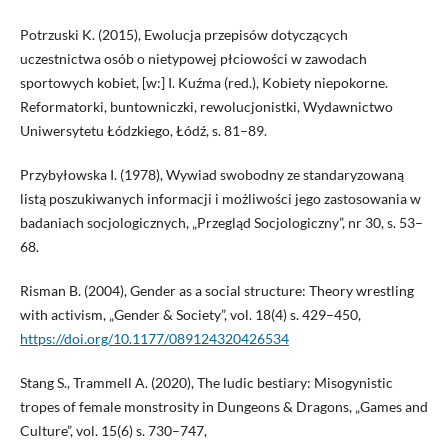
Potrzuski K. (2015), Ewolucja przepisów dotyczących
uczestnictwa osób o nietypowej płciowości w zawodach
sportowych kobiet, [w:] I. Kuźma (red.), Kobiety niepokorne.
Reformatorki, buntowniczki, rewolucjonistki, Wydawnictwo
Uniwersytetu Łódzkiego, Łódź, s. 81–89.
Przybyłowska I. (1978), Wywiad swobodny ze standaryzowaną
listą poszukiwanych informacji i możliwości jego zastosowania w
badaniach socjologicznych, „Przegląd Socjologiczny”, nr 30, s. 53–
68.
Risman B. (2004), Gender as a social structure: Theory wrestling
with activism, „Gender & Society”, vol. 18(4) s. 429–450,
https://doi.org/10.1177/089124320426534
Stang S., Trammell A. (2020), The ludic bestiary: Misogynistic
tropes of female monstrosity in Dungeons & Dragons, „Games and
Culture”, vol. 15(6) s. 730–747,