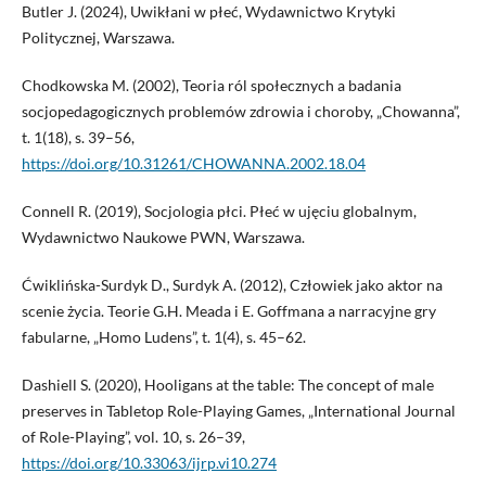
Butler J. (2024), Uwikłani w płeć, Wydawnictwo Krytyki
Politycznej, Warszawa.
Chodkowska M. (2002), Teoria ról społecznych a badania
socjopedagogicznych problemów zdrowia i choroby, „Chowanna”,
t. 1(18), s. 39–56,
https://doi.org/10.31261/CHOWANNA.2002.18.04
Connell R. (2019), Socjologia płci. Płeć w ujęciu globalnym,
Wydawnictwo Naukowe PWN, Warszawa.
Ćwiklińska-Surdyk D., Surdyk A. (2012), Człowiek jako aktor na
scenie życia. Teorie G.H. Meada i E. Goffmana a narracyjne gry
fabularne, „Homo Ludens”, t. 1(4), s. 45–62.
Dashiell S. (2020), Hooligans at the table: The concept of male
preserves in Tabletop Role-Playing Games, „International Journal
of Role-Playing”, vol. 10, s. 26–39,
https://doi.org/10.33063/ijrp.vi10.274