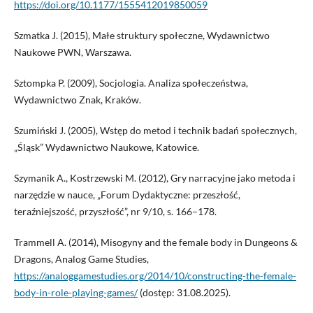
https://doi.org/10.1177/1555412019850059
Szmatka J. (2015), Małe struktury społeczne, Wydawnictwo
Naukowe PWN, Warszawa.
Sztompka P. (2009), Socjologia. Analiza społeczeństwa,
Wydawnictwo Znak, Kraków.
Szumiński J. (2005), Wstęp do metod i technik badań społecznych,
„Śląsk” Wydawnictwo Naukowe, Katowice.
Szymanik A., Kostrzewski M. (2012), Gry narracyjne jako metoda i
narzędzie w nauce, „Forum Dydaktyczne: przeszłość,
teraźniejszość, przyszłość”, nr 9/10, s. 166–178.
Trammell A. (2014), Misogyny and the female body in Dungeons &
Dragons, Analog Game Studies,
https://analoggamestudies.org/2014/10/constructing-the-female-
body-in-role-playing-games/
(dostęp: 31.08.2025).