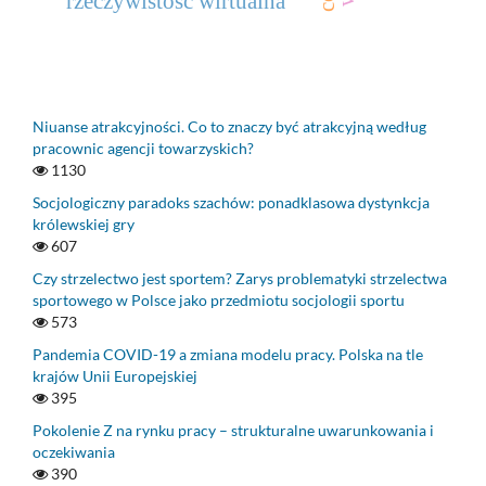
rzeczywistość wirtualna
Niuanse atrakcyjności. Co to znaczy być atrakcyjną według
pracownic agencji towarzyskich?
1130
Socjologiczny paradoks szachów: ponadklasowa dystynkcja
królewskiej gry
607
Czy strzelectwo jest sportem? Zarys problematyki strzelectwa
sportowego w Polsce jako przedmiotu socjologii sportu
573
Pandemia COVID-19 a zmiana modelu pracy. Polska na tle
krajów Unii Europejskiej
395
Pokolenie Z na rynku pracy – strukturalne uwarunkowania i
oczekiwania
390