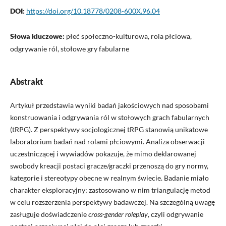
DOI:
https://doi.org/10.18778/0208-600X.96.04
Słowa kluczowe:
płeć społeczno-kulturowa, rola płciowa,
odgrywanie ról, stołowe gry fabularne
Abstrakt
Artykuł przedstawia wyniki badań jakościowych nad sposobami
konstruowania i odgrywania ról w stołowych grach fabularnych
(tRPG). Z perspektywy socjologicznej tRPG stanowią unikatowe
laboratorium badań nad rolami płciowymi. Analiza obserwacji
uczestniczącej i wywiadów pokazuje, że mimo deklarowanej
swobody kreacji postaci gracze/graczki przenoszą do gry normy,
kategorie i stereotypy obecne w realnym świecie. Badanie miało
charakter eksploracyjny; zastosowano w nim triangulację metod
w celu rozszerzenia perspektywy badawczej. Na szczególną uwagę
zasługuje doświadczenie
cross-gender roleplay
, czyli odgrywanie