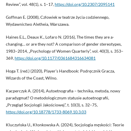
Review”, vol. 48(1), s. 1–17,
https://doi.org/10.2307/2095141
Goffman E. (2008), Człowiek w teatrze życia codziennego,
Wydawnictwo Aletheia, Warszawa.
Haines E.L., Deaux K., Lofaro N. (2016), The times they are a-
changing… or are they not? A comparison of gender stereotypes,
1983–2014, „Psychology of Women Quarterly”, vol. 40(3), s. 353–
369,
https://doi.org/10.1177/0361684316634081
Hoga T. (red.) (2020), Player’s Handbook: Podręcznik Gracza,
Wizards of the Coast, Wilno.
Kacperczyk A. (2014), Autoetnografia – technika, metoda, nowy
paradygmat? O metodologicznym statusie autoetnografii,
„Przegląd Socjologii Jakościowej”, t. 10(3), s. 32–75,
https://doi.org/10.18778/1733-8069.10.3.03
Kluczyńska U., Kłonkowska A. (2024), Socjologia męskości: Teorie