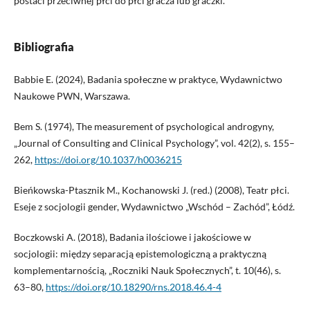
postaci przeciwnej płci do płci gracza lub graczki.
Bibliografia
Babbie E. (2024), Badania społeczne w praktyce, Wydawnictwo
Naukowe PWN, Warszawa.
Bem S. (1974), The measurement of psychological androgyny,
„Journal of Consulting and Clinical Psychology”, vol. 42(2), s. 155–
262,
https://doi.org/10.1037/h0036215
Bieńkowska-Ptasznik M., Kochanowski J. (red.) (2008), Teatr płci.
Eseje z socjologii gender, Wydawnictwo „Wschód – Zachód”, Łódź.
Boczkowski A. (2018), Badania ilościowe i jakościowe w
socjologii: między separacją epistemologiczną a praktyczną
komplementarnością, „Roczniki Nauk Społecznych”, t. 10(46), s.
63–80,
https://doi.org/10.18290/rns.2018.46.4-4