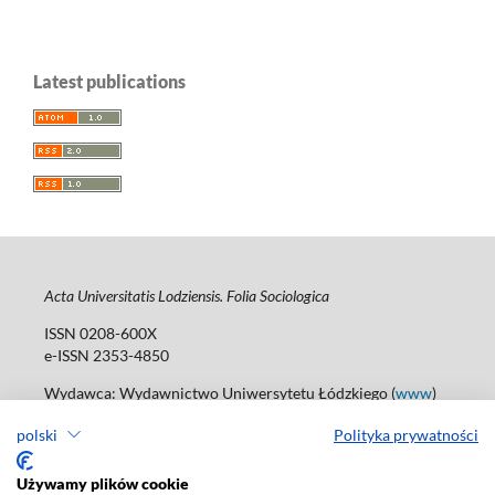
Latest publications
Acta Universitatis Lodziensis. Folia Sociologica
ISSN 0208-600X
e-ISSN 2353-4850
Wydawca: Wydawnictwo Uniwersytetu Łódzkiego (
www
)
Jana Matejki St., no 34A, 90-237 Łódź
polski
Polityka prywatności
Tel.: 42 235 01 65, fax: 42 66 55 86
Biuro: journals@uni.lodz.pl
Używamy plików cookie