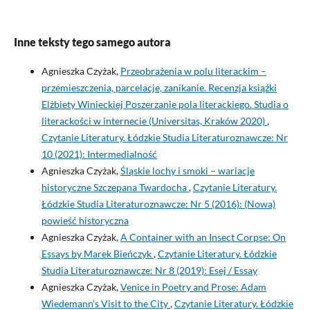
Inne teksty tego samego autora
Agnieszka Czyżak,
Przeobrażenia w polu literackim –
przemieszczenia, parcelacje, zanikanie. Recenzja książki
Elżbiety Winieckiej Poszerzanie pola literackiego. Studia o
literackości w internecie (Universitas, Kraków 2020)
,
Czytanie Literatury. Łódzkie Studia Literaturoznawcze: Nr
10 (2021): Intermedialność
Agnieszka Czyżak,
Śląskie lochy i smoki – wariacje
historyczne Szczepana Twardocha
,
Czytanie Literatury.
Łódzkie Studia Literaturoznawcze: Nr 5 (2016): (Nowa)
powieść historyczna
Agnieszka Czyżak,
A Container with an Insect Corpse: On
Essays by Marek Bieńczyk
,
Czytanie Literatury. Łódzkie
Studia Literaturoznawcze: Nr 8 (2019): Esej / Essay
Agnieszka Czyżak,
Venice in Poetry and Prose: Adam
Wiedemann’s Visit to the City
,
Czytanie Literatury. Łódzkie