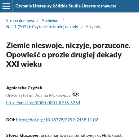
Czytanie Literatury. Łódzkie Studia Literaturoznawcze
Strona domowa
/
Archiwum
/
Nr 11 (2022): Czytanie ostatniej dekady
/
Artykuły
Ziemie nieswoje, niczyje, porzucone.
Opowieść o prozie drugiej dekady
XXI wieku
Agnieszka Czyżak
Uniwersytet im. Adama Mickiewicza
https://orcid.org/0000-0001-8918-5264
DOI:
https://doi.org/10.18778/2299-7458.11.02
Słowa kluczowe:
proza najnowsza, temat wiejski, Holokaust,