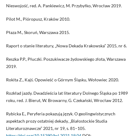
Nieswojość, red. A. Pankiewicz, M. Przybyłko, Wrocław 2019.
Pilot M., Pióropusz, Kraków 2010.
Płaza M., Skoruń, Warszawa 2015.
Raport o stanie literatury, „Nowa Dekada Krakowska” 2015, nr 6.
Reszka P.P., Płuczki. Poszukiwacze żydowskiego złota, Warszawa
2019.
Rokita Z., Kajś. Opowieść o Górnym Śląsku, Wołowiec 2020.
Rozkład jazdy. Dwadzieścia lat literatury Dolnego Śląska po 1989
roku, red. J. Bierut, W. Browarny, G. Czekański, Wrocław 2012.
Rybicka E., Peryferia pokazują język. O geolingwistycznych
aspektach prozy ostatniej dekady, „Białostockie Studia
Literaturoznawcze” 2021, nr 19, s. 81–105.
https://doi.org/10.15290/bsl.2021.19.04
DOI: