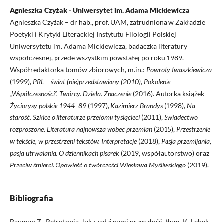
Agnieszka Czyżak - Uniwersytet im. Adama Mickiewicza
Agnieszka Czyżak – dr hab., prof. UAM, zatrudniona w Zakładzie
Poetyki i Krytyki Literackiej Instytutu Filologii Polskiej
Uniwersytetu im. Adama Mickiewicza, badaczka literatury
współczesnej, przede wszystkim powstałej po roku 1989.
Współredaktorka tomów zbiorowych, m.in.:
Powroty Iwaszkiewicza
(1999),
PRL – świat (nie)przedstawiony (2010), Pokolenie
„Współczesności”. Twórcy. Dzieła. Znaczenie
(2016). Autorka książek
Życiorysy polskie 1944–89
(1997),
Kazimierz Brandys
(1998),
Na
starość. Szkice o literaturze przełomu tysiącleci
(2011),
Świadectwo
rozproszone. Literatura najnowsza wobec przemian
(2015),
Przestrzenie
w tekście, w przestrzeni tekstów. Interpretacje
(2018),
Pasja przemijania,
pasja utrwalania. O dziennikach pisarek
(2019, współautorstwo) oraz
Przeciw śmierci. Opowieść o twórczości Wiesława Myśliwskiego
(2019).
Bibliografia
Bauman Z., Retrotopia. Jak rządzi nami przeszłość, tłum. K. Lebek,