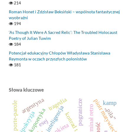
214
Roman Honet i Zdzisław Beksiński – wspólnota fantastycznej
wyobraźni
194
‘As Though It Were A Sacred Relic’: The Troubled Holocaust
Poetry of Julian Tuwim
184
Potencjał edukacyjny Chłopów Władysława Stanisława
Reymonta w oczach przyszłych polonistów
181
Słowa kluczowe
tragedia
argentyna
piotr matywiecki
pogranicze
kamp
porte-parole
kryminał retro
inteligencja
„piła”
ekopoetyka
hipokryzja
esej
ankieta