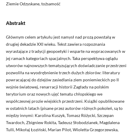
Ziemie Odzyskane, tożsamość
Abstrakt
Głównym celem artykułu jest namysł nad prozą powstałą w
drugiej dekadzie XXI wieku. Tekst zawiera rozpoznania
wyrastające z tradycji geopoetyki i wsparte na wypracowanych w
jej ramach kategoriach spacjalnych. Taka perspektywa oglądu
utworów najnowszych tematyzujących doświadczanie przestrzeni
pozwoliła na wyodrębnienie trzech dużych zbiorów: literatury
powracającej do dziejów zasiedlania ziem poniemieckich po II
wojnie światowej, renarracji historii Zagłady na polskim
terytorium oraz nowych ujęć tematu chłopskiego we
współczesnej prozie wiejskich przestrzeni. Książki opublikowane
w ostatnich latach (pisane przez autorów różnych pokoleń, są to
między innymi: Karolina Kuszyk, Tomasz Różycki, Szczepan
Twardoch, Zbigniew Rokita, Tadeusz Słobodzianek, Magdalena
Tulli, Mikołaj Łoziński, Marian Pilot, Wioletta Grzegorzewska,