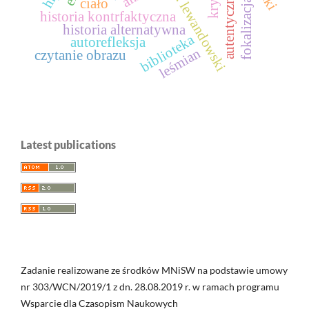
konrad t. lewandowski
autentyczność
fokalizacja
ciało
historia kontrfaktyczna
historia alternatywna
biblioteka
autorefleksja
leśmian
czytanie obrazu
Latest publications
Zadanie realizowane ze środków MNiSW na podstawie umowy
nr 303/WCN/2019/1 z dn. 28.08.2019 r. w ramach programu
Wsparcie dla Czasopism Naukowych