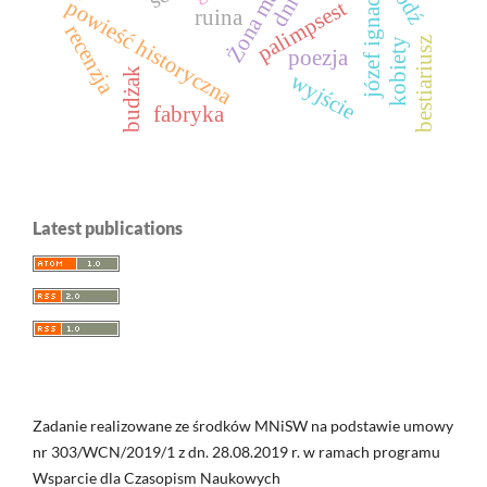
Żona magika
Łódź
powieść historyczna
palimpsest
ruina
recenzja
bestiariusz
kobiety
poezja
budżak
wyjście
fabryka
Latest publications
Zadanie realizowane ze środków MNiSW na podstawie umowy
nr 303/WCN/2019/1 z dn. 28.08.2019 r. w ramach programu
Wsparcie dla Czasopism Naukowych