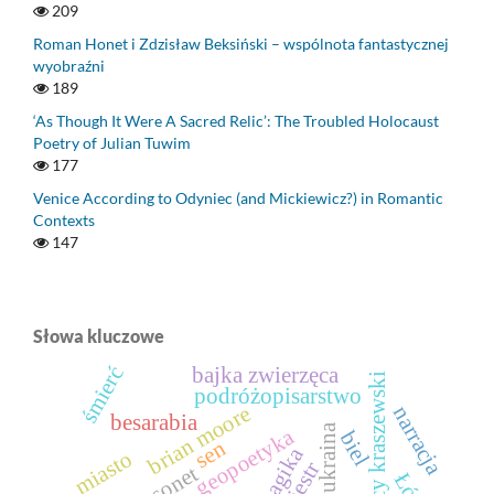
209
Roman Honet i Zdzisław Beksiński – wspólnota fantastycznej
wyobraźni
189
‘As Though It Were A Sacred Relic’: The Troubled Holocaust
Poetry of Julian Tuwim
177
Venice According to Odyniec (and Mickiewicz?) in Romantic
Contexts
147
Słowa kluczowe
śmierć
bajka zwierzęca
józef ignacy kraszewski
podróżopisarstwo
brian moore
narracja
besarabia
ukraina
geopoetyka
biel
sen
miasto
dniestr
sonet