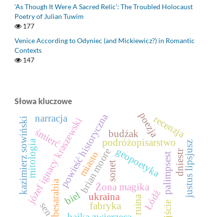
‘As Though It Were A Sacred Relic’: The Troubled Holocaust
Poetry of Julian Tuwim
177
Venice According to Odyniec (and Mickiewicz?) in Romantic
Contexts
147
Słowa kluczowe
poezja
powieść historyczna
narracja
recenzja
józef ignacy kraszewski
kazimierz sowiński
śmierć
budżak
podróżopisarstwo
mitologia
justus lipsjusz
geopoetyka
brian moore
dniestr
miasto
palimpsest
sonet
besarabia
Żona magika
Łódź
biel
ukraina
ruina
wyjście
fabryka
sen