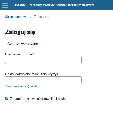
Czytanie Literatury. Łódzkie Studia Literaturoznawcze
Strona domowa
/
Zaloguj się
Zaloguj się
* Oznacza wymagane pole
Username or Email
*
Hasło (dozwolone małe litery i cyfry)
*
Zapomniałeś(aś) hasła?
Zapamiętaj nazwę użytkownika i hasło