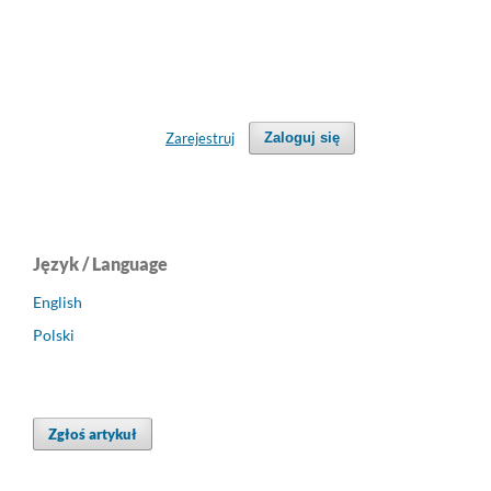
Zarejestruj
Zaloguj się
Język / Language
English
Polski
Zgłoś artykuł