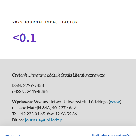
Czytanie Literatury. Łódzkie Studia Literaturoznawcze
ISSN: 2299-7458
e-ISSN: 2449-8386
Wydawca
: Wydawnictwo Uniwersytetu Łódzkiego (
www
)
ul. Jana Matejki 34A, 90-237 Łódź
Tel.: 42 235 01 65, fax: 42 66 55 86
Biuro:
journals@uni.lodz.pl
Wydania online są dostępne bez ograniczeń w Open Access: (
link
)
polski
Polityka prywatności