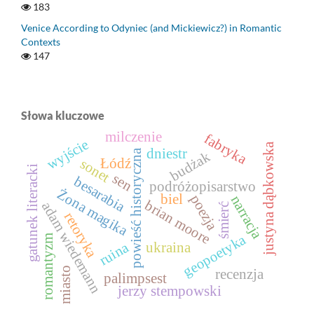
183
Venice According to Odyniec (and Mickiewicz?) in Romantic
Contexts
147
Słowa kluczowe
milczenie
fabryka
wyjście
justyna dąbkowska
dniestr
powieść historyczna
budżak
Łódź
sonet
gatunek literacki
sen
besarabia
podróżopisarstwo
Żona magika
biel
poezja
narracja
brian moore
adam wiedemann
śmierć
retoryka
geopoetyka
romantyzm
ruina
ukraina
miasto
recenzja
palimpsest
jerzy stempowski