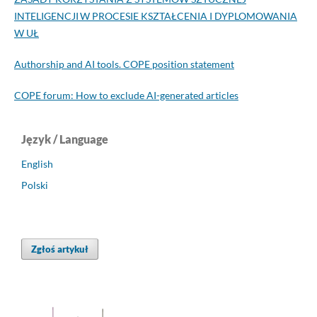
INTELIGENCJI W PROCESIE KSZTAŁCENIA I DYPLOMOWANIA
W UŁ
Authorship and AI tools. COPE position statement
COPE forum: How to exclude AI-generated articles
Język / Language
English
Polski
Zgłoś artykuł