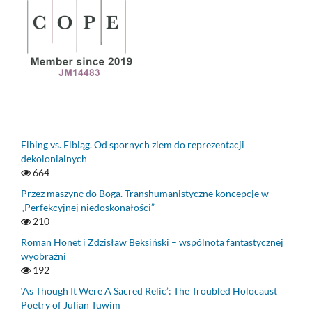
Elbing vs. Elbląg. Od spornych ziem do reprezentacji
dekolonialnych
664
Przez maszynę do Boga. Transhumanistyczne koncepcje w
„Perfekcyjnej niedoskonałości”
210
Roman Honet i Zdzisław Beksiński – wspólnota fantastycznej
wyobraźni
192
‘As Though It Were A Sacred Relic’: The Troubled Holocaust
Poetry of Julian Tuwim