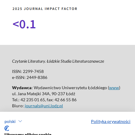
Czytanie Literatury. Łódzkie Studia Literaturoznawcze
ISSN: 2299-7458
e-ISSN: 2449-8386
Wydawca
: Wydawnictwo Uniwersytetu Łódzkiego (
www
)
ul. Jana Matejki 34A, 90-237 Łódź
Tel.: 42 235 01 65, fax: 42 66 55 86
Biuro:
journals@uni.lodz.pl
Wydania online są dostępne bez ograniczeń w Open Access: (
link
)
polski
Polityka prywatności
W sprawie prenumeraty wydań papierowych prosimy o kontakt
z:
ksiegarnia@uni.lodz.pl
Używamy plików cookie