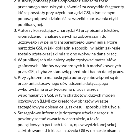
Autorzy ponoszą pełną odpowiedzialność za treść
przesłanego manuskryptu, również za wszystkie fragmenty,
które powstały przy użyciu narzędzi GSI, a tym samym
ponoszą odpowiedzialność za wszelkie naruszenia etyki
publikacyjnej.
Autorzy korzystający z narzędzi AI przy pisaniu tekstów,
gromadzeniu i analizie danych są zobowiązani do
uczciwego i w pełni transparentnego ujawnienia, które
narzędzie GSI, w jaki dokładnie sposób i w jakim zakresie
zostało użyte oraz jaki miało ono wpływ na daną pracę.
W publikacjach nie należy wykorzystywać materiałów
graficznych i filmów wytworzonych lub modyfikowanych
przez GSI, chyba że stanowią przedmiot badań danej pracy.
Przy zgłoszeniu manuskryptu autorzy zobowiązani są do
przesłania stosownego oświadczenia dotyczącego
wykorzystania przy tworzeniu pracy narzędzi
wspomaganych GSI, w tym chatbotów, dużych modeli
językowych (LLM) czy kreatorów obrazów wraz ze
szczegółowym opisem celu, zakresu i sposobu ich użycia.
Szczegółowe informacje dotyczące użycia narzędzi AI
powinny zostać zawarte w abstrakcie, a także
początkowych partiach tekstu, np. w wydzielonej sekcji
zatytułowanej „Deklaracja użycia GSI w procesie pisania