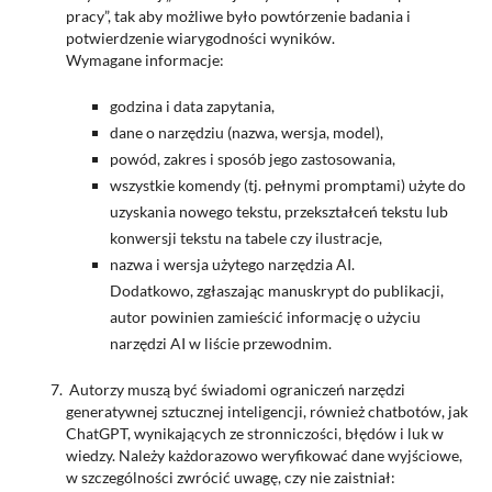
pracy”, tak aby możliwe było powtórzenie badania i
potwierdzenie wiarygodności wyników.
Wymagane informacje:
godzina i data zapytania,
dane o narzędziu (nazwa, wersja, model),
powód, zakres i sposób jego zastosowania,
wszystkie komendy (tj. pełnymi promptami) użyte do
uzyskania nowego tekstu, przekształceń tekstu lub
konwersji tekstu na tabele czy ilustracje,
nazwa i wersja użytego narzędzia AI.
Dodatkowo, zgłaszając manuskrypt do publikacji,
autor powinien zamieścić informację o użyciu
narzędzi AI w liście przewodnim.
Autorzy muszą być świadomi ograniczeń narzędzi
generatywnej sztucznej inteligencji, również chatbotów, jak
ChatGPT, wynikających ze stronniczości, błędów i luk w
wiedzy. Należy każdorazowo weryfikować dane wyjściowe,
w szczególności zwrócić uwagę, czy nie zaistniał: