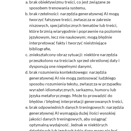
brak obiektywizmu treści, co jest związane ze
sposobem trenowania systemu,
brak rzetelności: narzędzia generatywnej AI mogą
tworzyć fałszywe treści, zwłaszcza w zakresie
niszowych, specjalistycznych tematów lub treści,
które brzmią wiarygodnie i poprawnie na poziomie
językowym, lecz nie naukowym; mogą błędnie
interpretować fakty i tworzyć nieistniejące
bibliografie,
zniekształcony obraz sytuacji: niektóre narzędzia
przeszkolono na treściach sprzed określonej daty i
dysponują one niepełnymi danymi,
brak rozumienia kontekstowego: narzędzia
generatywnej AI nie mogą zastosować ludzkiego
sposobu rozumienia tekstu, zwłaszcza w przypadku
wyrażeń idiomatycznych, sarkazmu, humoru lub
języka metaforycznego. Może to prowadzić do
błędów / błędnej interpretacji generowanych treści,
brak odpowiednich danych treningowych: narzędzia
generatywnej AI wymagają dużej ilości wysokiej
jakości danych treningowych, aby osiągnąć
optymalną wydajność. Jednak w niektórych
dziedzinach lub językach takie dane mogą nie być