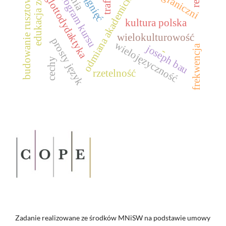
edukacja zdalna
budowanie rusztowania
program kursu
odmiana akademicka
glottodydaktyka
kultura polska
wielokulturowość
prosty język
wielojęzyczność
joseph bau
frekwencja
-
cechy
rzetelność
Zadanie realizowane ze środków MNiSW na podstawie umowy