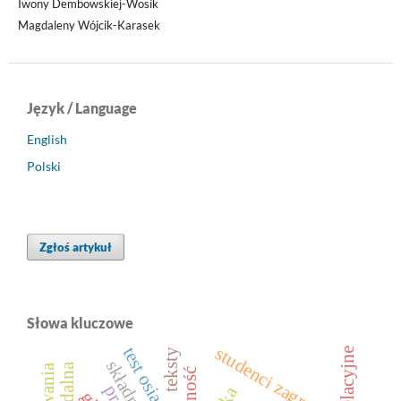
Iwony Dembowskiej-Wosik
Magdaleny Wójcik-Karasek
Język / Language
English
Polski
Zgłoś artykuł
Słowa kluczowe
studenci zagraniczni
test osiągnięć
relacyjne
teksty
składnia
trafność