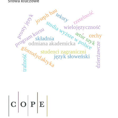
Słowa kluczowe
joseph bau
rzetelność
teksty
prosty język
studia wyższe w polsce
wielojęzyczność
program kursu
artur szyk
-
cechy
składnia
odmiana akademicka
dzierżawcze
glottodydaktyka
studenci zagraniczni
język słoweński
trafność