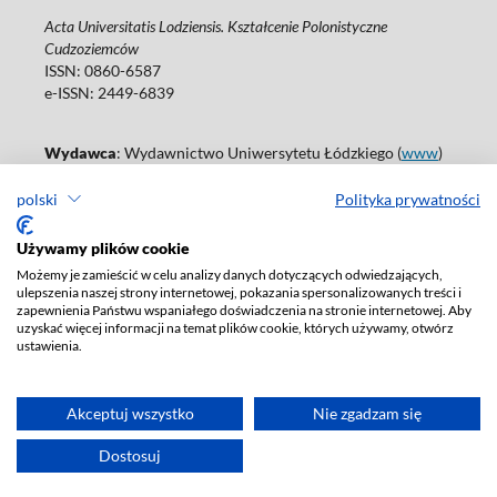
Acta Universitatis Lodziensis. Kształcenie Polonistyczne
Cudzoziemców
ISSN: 0860-6587
e-ISSN: 2449-6839
Wydawca
: Wydawnictwo Uniwersytetu Łódzkiego (
www
)
ul. Jana Matejki 34A, 90-237 Łódź
polski
Polityka prywatności
Tel.: 42 235 01 65, fax: 42 66 55 86
Biuro: journals@uni.lodz.pl
Używamy plików cookie
Deklaracja dostępności
Możemy je zamieścić w celu analizy danych dotyczących odwiedzających,
ulepszenia naszej strony internetowej, pokazania spersonalizowanych treści i
zapewnienia Państwu wspaniałego doświadczenia na stronie internetowej. Aby
uzyskać więcej informacji na temat plików cookie, których używamy, otwórz
ustawienia.
Akceptuj wszystko
Nie zgadzam się
Dostosuj