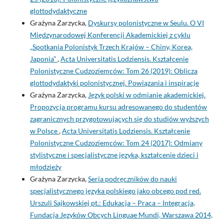
glottodydaktyczne
Grażyna Zarzycka,
Dyskursy polonistyczne w Seulu. O VI
Międzynarodowej Konferencji Akademickiej z cyklu
„Spotkania Polonistyk Trzech Krajów – Chiny, Korea,
Japonia”
,
Acta Universitatis Lodziensis. Kształcenie
Polonistyczne Cudzoziemców: Tom 26 (2019): Oblicza
glottodydaktyki polonistycznej. Powiązania i inspiracje
Grażyna Zarzycka,
Język polski w odmianie akademickiej.
Propozycja programu kursu adresowanego do studentów
zagranicznych przygotowujących się do studiów wyższych
w Polsce
,
Acta Universitatis Lodziensis. Kształcenie
Polonistyczne Cudzoziemców: Tom 24 (2017): Odmiany
stylistyczne i specjalistyczne języka, kształcenie dzieci i
młodzieży
Grażyna Zarzycka,
Seria podręczników do nauki
specjalistycznego języka polskiego jako obcego pod red.
Urszuli Sajkowskiej pt.: Edukacja – Praca – Integracja,
Fundacja Języków Obcych Linguae Mundi, Warszawa 2014,