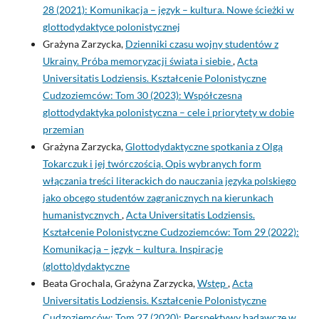
28 (2021): Komunikacja – język – kultura. Nowe ścieżki w
glottodydaktyce polonistycznej
Grażyna Zarzycka,
Dzienniki czasu wojny studentów z
Ukrainy. Próba memoryzacji świata i siebie
,
Acta
Universitatis Lodziensis. Kształcenie Polonistyczne
Cudzoziemców: Tom 30 (2023): Współczesna
glottodydaktyka polonistyczna – cele i priorytety w dobie
przemian
Grażyna Zarzycka,
Glottodydaktyczne spotkania z Olgą
Tokarczuk i jej twórczością. Opis wybranych form
włączania treści literackich do nauczania języka polskiego
jako obcego studentów zagranicznych na kierunkach
humanistycznych
,
Acta Universitatis Lodziensis.
Kształcenie Polonistyczne Cudzoziemców: Tom 29 (2022):
Komunikacja – język – kultura. Inspiracje
(glotto)dydaktyczne
Beata Grochala, Grażyna Zarzycka,
Wstęp
,
Acta
Universitatis Lodziensis. Kształcenie Polonistyczne
Cudzoziemców: Tom 27 (2020): Perspektywy badawcze w