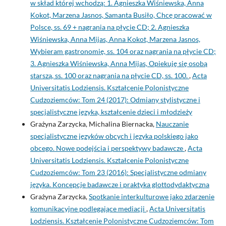
w skład której wchodzą: 1. Agnieszka Wiśniewska, Anna
Kokot, Marzena Jasnos, Samanta Busiło, Chcę pracować w
Polsce, ss. 69 + nagrania na płycie CD; 2. Agnieszka
Wiśniewska, Anna Mijas, Anna Kokot, Marzena Jasnos,
Wybieram gastronomię, ss. 104 oraz nagrania na płycie CD;
3. Agnieszka Wiśniewska, Anna Mijas, Opiekuję się osobą
starszą, ss. 100 oraz nagrania na płycie CD, ss. 100.
,
Acta
Universitatis Lodziensis. Kształcenie Polonistyczne
Cudzoziemców: Tom 24 (2017): Odmiany stylistyczne i
specjalistyczne języka, kształcenie dzieci i młodzieży
Grażyna Zarzycka, Michalina Biernacka,
Nauczanie
specjalistyczne języków obcych i języka polskiego jako
obcego. Nowe podejścia i perspektywy badawcze
,
Acta
Universitatis Lodziensis. Kształcenie Polonistyczne
Cudzoziemców: Tom 23 (2016): Specjalistyczne odmiany
języka. Koncepcje badawcze i praktyka glottodydaktyczna
Grażyna Zarzycka,
Spotkanie interkulturowe jako zdarzenie
komunikacyjne podlegające mediacji
,
Acta Universitatis
Lodziensis. Kształcenie Polonistyczne Cudzoziemców: Tom