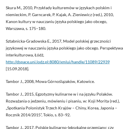
Skura M., 2010, Przykłady kulturemów w językach polskim i
niemieckim, P. Garncarek, P. Kajak, A. Zieniewicz (red.), 2010,
Kanon kultury w nauczaniu języka polskiego jako obcego,
Warszawa, s. 175–180.
Sztabnicka-Gradowska E., 2017, Model polskiej grzeczności
językowej w nauczaniu języka polskiego jako obcego. Perspektywa
interkulturowa, Łódź,
http://dspace.uni.lodz.pl:8080/xmlui/handle/11089/22939
[15.09.2018].
Tambor J., 2008, Mowa Górnoślązaków, Katowice.
Tambor J., 2015, Egzotyzmy kulinarne w i na języku Polaków.
Rozważania o jedzeniu, mówieniu i pisaniu, w: Koji Morita (red.),
„Spotkania Polonistyk Trzech Krajów – Chiny, Korea, Japonia –
Rocznik 2014/2015”, Tokio, s. 83–92.
Tambor J., 2017, Polskie kulinarno-leksykalne przemiany: czy