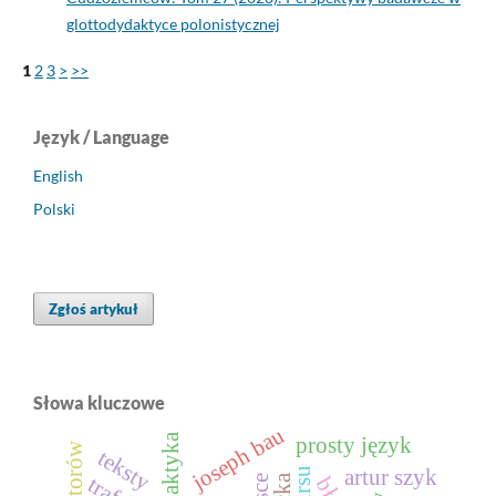
glottodydaktyce polonistycznej
1
2
3
>
>>
Język / Language
English
Polski
Zgłoś artykuł
Słowa kluczowe
joseph bau
prosty język
teksty
artur szyk