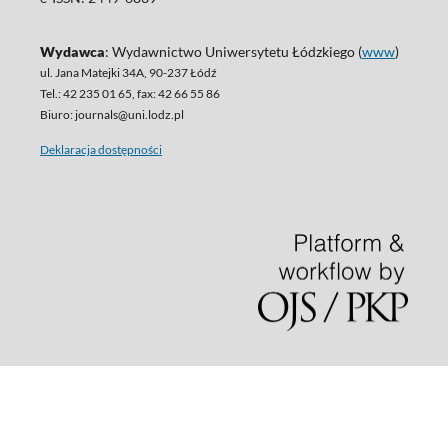
Wydawca
: Wydawnictwo Uniwersytetu Łódzkiego (
www
)
ul. Jana Matejki 34A, 90-237 Łódź
Tel.: 42 235 01 65, fax: 42 66 55 86
Biuro: journals@uni.lodz.pl
Deklaracja dostępności