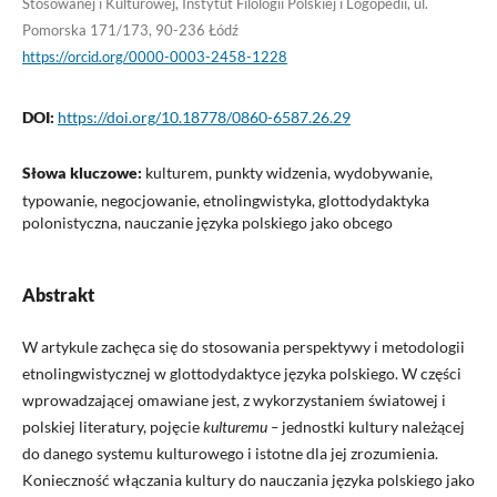
Stosowanej i Kulturowej, Instytut Filologii Polskiej i Logopedii, ul.
Pomorska 171/173, 90-236 Łódź
https://orcid.org/0000-0003-2458-1228
DOI:
https://doi.org/10.18778/0860-6587.26.29
Słowa kluczowe:
kulturem, punkty widzenia, wydobywanie,
typowanie, negocjowanie, etnolingwistyka, glottodydaktyka
polonistyczna, nauczanie języka polskiego jako obcego
Abstrakt
W artykule zachęca się do stosowania perspektywy i metodologii
etnolingwistycznej w glottodydaktyce języka polskiego. W części
wprowadzającej omawiane jest, z wykorzystaniem światowej i
polskiej literatury, pojęcie
kulturemu –
jednostki kultury należącej
do danego systemu kulturowego i istotne dla jej zrozumienia.
Konieczność włączania kultury do nauczania języka polskiego jako