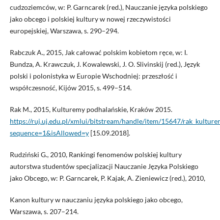
cudzoziemców, w: P. Garncarek (red.), Nauczanie języka polskiego
jako obcego i polskiej kultury w nowej rzeczywistości
europejskiej, Warszawa, s. 290–294.
Rabczuk A., 2015, Jak całować polskim kobietom ręce, w: I.
Bundza, A. Krawczuk, J. Kowalewski, J. O. Slivinskij (red.), Język
polski i polonistyka w Europie Wschodniej: przeszłość i
współczesność, Kijów 2015, s. 499–514.
Rak M., 2015, Kulturemy podhalańskie, Kraków 2015.
https://ruj.uj.edu.pl/xmlui/bitstream/handle/item/15647/rak_kultur
sequence=1&isAllowed=y
[15.09.2018].
Rudziński G., 2010, Rankingi fenomenów polskiej kultury
autorstwa studentów specjalizacji Nauczanie Języka Polskiego
jako Obcego, w: P. Garncarek, P. Kajak, A. Zieniewicz (red.), 2010,
Kanon kultury w nauczaniu języka polskiego jako obcego,
Warszawa, s. 207–214.