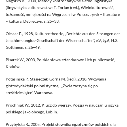
Nagórko A., 2004, Metody konfrontatywne a etnolingwistyka
(lingwistyka kulturowa), w: E. Forian (red.), Wielokulturowość,
tożsamość, mniejszości na Węgrzech i w Polsce. Język – literature
– kultura, Debreczyn, s. 25–33.
Oksaar E., 1998, Kulturentheorie, „Berichte aus den Sitzungen der
Joachim-Jungius-Gesellschaft der Wissenschaften”, e.V, Jg.6, H.3.
Göttingen, s. 26–49.
Pisarek W., 2003, Polskie słowa sztandarowe i ich publiczność,
Kraków.
Potasińska P., Stasieczek-Górna M. (red.), 2018, Wyzwania
glottodydaktyki polonistycznej. „Życie zaczyna się po
sześćdziesiątce”, Warszawa.
Próchniak W., 2012, Klucz do wierszy. Poezja w nauczaniu języka
polskiego jako obcego, Lublin.
Przybylska R., 2005, Projekt słownika egzotyzmów polskich dla