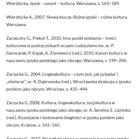
Wierzbicka, Język – umysł – kultura, Warszawa, s. 163–189.
Wierzbicka A., 2007, Słowa klucze. Różne języki – różne kultury,
Warszawa.
Zarzeczny G., Piekot T., 2010, Inny punkt widzenia – treści
kulturowe w podręcznikach oczami cudzoziemców, w: P.
Garncarek, P. Kajak, A. Zieniewicz (red.), 2010, Kanon kultury w
nauczaniu języka polskiego jako obcego, Warszawa, s. 199–206.
Zarzycka G., 2004, Lingwakultura − czym jest, jak ją badać i
„otwierać”, w: A. Dąbrowska (red.), Wrocławska dyskusja o języku
polskim jako obcym, Wrocław, s. 435–444.
Zarzycka G, 2008, Kultura, lingwakultura, socjokultura w
nauczaniu języka polskiego jako obcego, w: A. Seretny, E. Lipińska
(red.), Rozwijanie i testowanie biegłości w języku polskim jako
obcym, Kraków, s. 143–160.
Zarzycka G., 2010, Skrzydlate słowa w procesie nauczania języka