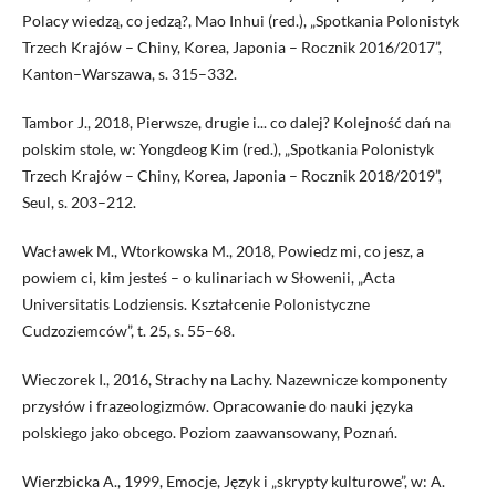
Polacy wiedzą, co jedzą?, Mao Inhui (red.), „Spotkania Polonistyk
Trzech Krajów – Chiny, Korea, Japonia – Rocznik 2016/2017”,
Kanton–Warszawa, s. 315–332.
Tambor J., 2018, Pierwsze, drugie i... co dalej? Kolejność dań na
polskim stole, w: Yongdeog Kim (red.), „Spotkania Polonistyk
Trzech Krajów – Chiny, Korea, Japonia – Rocznik 2018/2019”,
Seul, s. 203–212.
Wacławek M., Wtorkowska M., 2018, Powiedz mi, co jesz, a
powiem ci, kim jesteś – o kulinariach w Słowenii, „Acta
Universitatis Lodziensis. Kształcenie Polonistyczne
Cudzoziemców”, t. 25, s. 55–68.
Wieczorek I., 2016, Strachy na Lachy. Nazewnicze komponenty
przysłów i frazeologizmów. Opracowanie do nauki języka
polskiego jako obcego. Poziom zaawansowany, Poznań.
Wierzbicka A., 1999, Emocje, Język i „skrypty kulturowe”, w: A.