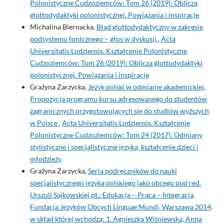
Polonistyczne Cudzoziemców: Tom 26 (2019): Oblicza
glottodydaktyki polonistycznej. Powiązania i inspiracje
Michalina Biernacka,
Błąd glottodydaktyczny w zakresie
podsystemu fonicznego – głos w dyskusji
,
Acta
Universitatis Lodziensis. Kształcenie Polonistyczne
Cudzoziemców: Tom 26 (2019): Oblicza glottodydaktyki
polonistycznej. Powiązania i inspiracje
Grażyna Zarzycka,
Język polski w odmianie akademickiej.
Propozycja programu kursu adresowanego do studentów
zagranicznych przygotowujących się do studiów wyższych
w Polsce
,
Acta Universitatis Lodziensis. Kształcenie
Polonistyczne Cudzoziemców: Tom 24 (2017): Odmiany
stylistyczne i specjalistyczne języka, kształcenie dzieci i
młodzieży
Grażyna Zarzycka,
Seria podręczników do nauki
specjalistycznego języka polskiego jako obcego pod red.
Urszuli Sajkowskiej pt.: Edukacja – Praca – Integracja,
Fundacja Języków Obcych Linguae Mundi, Warszawa 2014,
w skład której wchodzą: 1. Agnieszka Wiśniewska, Anna