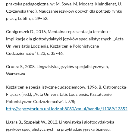
praktyka pedagogiczna, w: M. Sowa, M. Mocarz-Kleindienst, U.
Czyżewska (red.), Nauczanie języków obcych dla potrzeb rynku
pracy, Lublin, s. 39–52.
Gonigroszek D., 2016, Mentalna reprezentacja terminu –
implikacje dla glottodydaktyki języków specjalistycznych, „Acta
Universitatis Lodzienis. Kształcenie Polonistyczne
Cudzoziemców” t. 23, s. 35–46.
Grucza S., 2008, Lingwistyka języków specjalistycznych,
Warszawa.
Kształcenie specjalistyczne cudzoziemców, 1996, B. Ostromęcka-
Frączak (red.), „Acta Universitatis Lodziensis. Kształcenie
Polonistyczne Cudzoziemców”, t. 7/8;
http://repozytorium.uni.lodz.pl:8080/xmlui/handle/11089/12352
.
Ligara B., Szupelak W., 2012, Lingwistyka i glottodydaktyka
języków specjalistycznych na przykładzie języka biznesu.