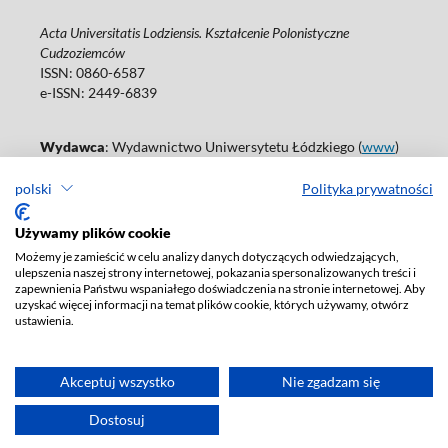
Acta Universitatis Lodziensis. Kształcenie Polonistyczne
Cudzoziemców
ISSN: 0860-6587
e-ISSN: 2449-6839
Wydawca
: Wydawnictwo Uniwersytetu Łódzkiego (
www
)
ul. Jana Matejki 34A, 90-237 Łódź
polski
Polityka prywatności
Tel.: 42 235 01 65, fax: 42 66 55 86
Biuro: journals@uni.lodz.pl
Używamy plików cookie
Deklaracja dostępności
Możemy je zamieścić w celu analizy danych dotyczących odwiedzających,
ulepszenia naszej strony internetowej, pokazania spersonalizowanych treści i
zapewnienia Państwu wspaniałego doświadczenia na stronie internetowej. Aby
uzyskać więcej informacji na temat plików cookie, których używamy, otwórz
ustawienia.
Akceptuj wszystko
Nie zgadzam się
Dostosuj