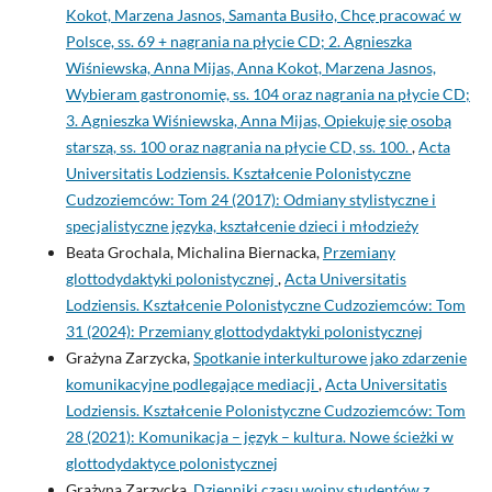
Kokot, Marzena Jasnos, Samanta Busiło, Chcę pracować w
Polsce, ss. 69 + nagrania na płycie CD; 2. Agnieszka
Wiśniewska, Anna Mijas, Anna Kokot, Marzena Jasnos,
Wybieram gastronomię, ss. 104 oraz nagrania na płycie CD;
3. Agnieszka Wiśniewska, Anna Mijas, Opiekuję się osobą
starszą, ss. 100 oraz nagrania na płycie CD, ss. 100.
,
Acta
Universitatis Lodziensis. Kształcenie Polonistyczne
Cudzoziemców: Tom 24 (2017): Odmiany stylistyczne i
specjalistyczne języka, kształcenie dzieci i młodzieży
Beata Grochala, Michalina Biernacka,
Przemiany
glottodydaktyki polonistycznej
,
Acta Universitatis
Lodziensis. Kształcenie Polonistyczne Cudzoziemców: Tom
31 (2024): Przemiany glottodydaktyki polonistycznej
Grażyna Zarzycka,
Spotkanie interkulturowe jako zdarzenie
komunikacyjne podlegające mediacji
,
Acta Universitatis
Lodziensis. Kształcenie Polonistyczne Cudzoziemców: Tom
28 (2021): Komunikacja – język – kultura. Nowe ścieżki w
glottodydaktyce polonistycznej
Grażyna Zarzycka,
Dzienniki czasu wojny studentów z