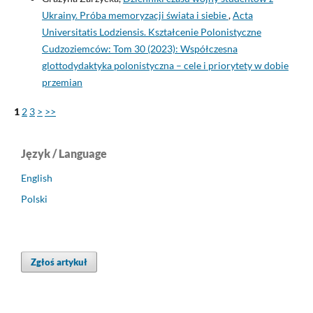
Ukrainy. Próba memoryzacji świata i siebie
,
Acta
Universitatis Lodziensis. Kształcenie Polonistyczne
Cudzoziemców: Tom 30 (2023): Współczesna
glottodydaktyka polonistyczna – cele i priorytety w dobie
przemian
1
2
3
>
>>
Język / Language
English
Polski
Zgłoś artykuł