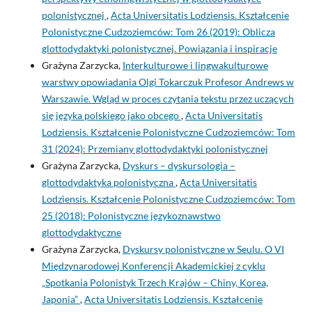
polonistycznej
,
Acta Universitatis Lodziensis. Kształcenie
Polonistyczne Cudzoziemców: Tom 26 (2019): Oblicza
glottodydaktyki polonistycznej. Powiązania i inspiracje
Grażyna Zarzycka,
Interkulturowe i lingwakulturowe
warstwy opowiadania Olgi Tokarczuk Profesor Andrews w
Warszawie. Wgląd w proces czytania tekstu przez uczących
się języka polskiego jako obcego
,
Acta Universitatis
Lodziensis. Kształcenie Polonistyczne Cudzoziemców: Tom
31 (2024): Przemiany glottodydaktyki polonistycznej
Grażyna Zarzycka,
Dyskurs – dyskursologia –
glottodydaktyka polonistyczna
,
Acta Universitatis
Lodziensis. Kształcenie Polonistyczne Cudzoziemców: Tom
25 (2018): Polonistyczne językoznawstwo
glottodydaktyczne
Grażyna Zarzycka,
Dyskursy polonistyczne w Seulu. O VI
Międzynarodowej Konferencji Akademickiej z cyklu
„Spotkania Polonistyk Trzech Krajów – Chiny, Korea,
Japonia”
,
Acta Universitatis Lodziensis. Kształcenie