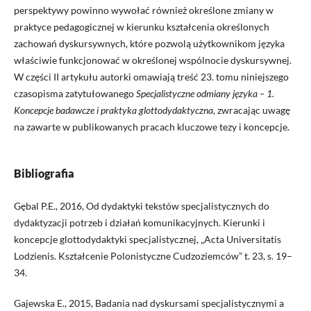
perspektywy powinno wywołać również określone zmiany w
praktyce pedagogicznej w kierunku kształcenia określonych
zachowań dyskursywnych, które pozwolą użytkownikom języka
właściwie funkcjonować w określonej wspólnocie dyskursywnej.
W części II artykułu autorki omawiają treść 23. tomu niniejszego
czasopisma zatytułowanego
Specjalistyczne odmiany j
ę
zyka – 1.
Koncepcje badawcze i praktyka glottodydaktyczna
, zwracając uwagę
na zawarte w publikowanych pracach kluczowe tezy i koncepcje.
Bibliografia
Gębal P.E., 2016, Od dydaktyki tekstów specjalistycznych do
dydaktyzacji potrzeb i działań komunikacyjnych. Kierunki i
koncepcje glottodydaktyki specjalistycznej, „Acta Universitatis
Lodzienis. Kształcenie Polonistyczne Cudzoziemców” t. 23, s. 19–
34.
Gajewska E., 2015, Badania nad dyskursami specjalistycznymi a