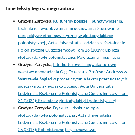
Inne teksty tego samego autora
Grażyna Zarzycka,
Kulturemy polskie – punkty widzenia,
techniki ich wydobywania i negocjowania. Stosowanie
perspektywy etnolingwistycznej w glottodydaktyce
polonistycznej
,
Acta Universitatis Lodziensis. Kształcenie
Polonistyczne Cudzoziemców: Tom 26 (2019): Oblicza
glottodydaktyki polonistycznej. Powiązania i inspiracje
Grażyna Zarzycka,
Interkulturowe i lingwakulturowe
warstwy opowiadania Olgi Tokarczuk Profesor Andrews w
Warszawie. Wgląd w proces czytania tekstu przez uczących
się języka polskiego jako obcego
,
Acta Universitatis
Lodziensis. Kształcenie Polonistyczne Cudzoziemców: Tom
31 (2024): Przemiany glottodydaktyki polonistycznej
Grażyna Zarzycka,
Dyskurs – dyskursologia –
glottodydaktyka polonistyczna
,
Acta Universitatis
Lodziensis. Kształcenie Polonistyczne Cudzoziemców: Tom
25 (2018): Polonistyczne językoznawstwo