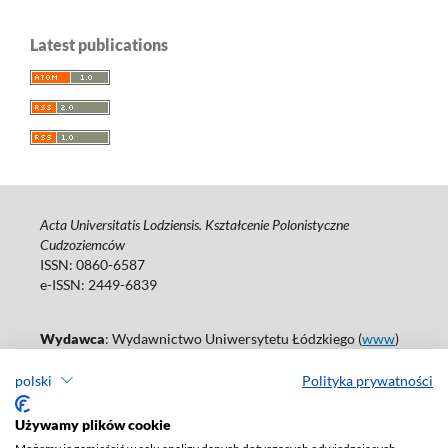
Latest publications
Acta Universitatis Lodziensis. Kształcenie Polonistyczne
Cudzoziemców
ISSN: 0860-6587
e-ISSN: 2449-6839
Wydawca
: Wydawnictwo Uniwersytetu Łódzkiego (
www
)
ul. Jana Matejki 34A, 90-237 Łódź
polski
Polityka prywatności
Tel.: 42 235 01 65, fax: 42 66 55 86
Biuro: journals@uni.lodz.pl
Używamy plików cookie
Deklaracja dostępności