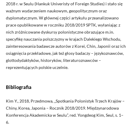
2018 r. w Seulu (Hankuk Univeristy of Foreign Studies) i stało się
ważnym wydarzeniem naukowym, geopolitycznym oraz
dyplomatycznym. W głównej części artykułu przeanalizowano
prace opublikowane w roczniku 2018/2019 SPTK, wyłaniając z
nich zróżnicowane dyskursy polonistyczne obrazujące m.in.
specyfikę nauczania polszczyzny w krajach Dalekiego Wschodu,
zainteresowania badawcze autorów z Korei, Chin, Japonii oraz ich
osiągnięcia przekładowe, jak też głosy badaczy – językoznawców,
glottodydaktyków, historyków, literaturoznawców –
reprezentujących polskie uczelnie.
Bibliografia
Kim Y., 2018, Przedmowa, „Spotkania Polonistyk Trzech Krajów –
Chiny, Korea, Japonia – Rocznik 2018/2019. Międzynarodowa
Konferencja Akademicka w Seulu”, red. Yongdeog Kim, Seul, s. 1–
6.