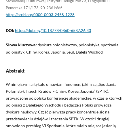
Stosowanej i Kulturowej, Instytut Filologii Polskiej i Logopedii, ul.
Pomorska 171/173, 90-236 Łódź
https://orcid.org/0000-0003-2458-1228
DOI:
https://doi.org/10.18778/0860-6587.26.33
Słowa kluczowe:
dyskurs polonistyczny, polonistyka, spotkania
polonistyk, Chiny, Korea, Japonia, Seul, Daleki Wschód
Abstrakt
W niniejszym artykule omawiam fenomen, jakim są „Spotkania
Polonistyk Trzech Krajów – Chiny, Korea, Japonia” (SPTK):
prowadzone po polsku konferencje akademickie, w czasie których
poloniści z Dalekiego Wschodu i badacze z Polski prowadzą
dyskurs naukowy. Część pierwsza pracy koncentruje się na
przedstawieniu dziejów i znaczenia SPTK. W części drugiej
omówiono przebieg VI Spotkania, które miało miejsce jesienią