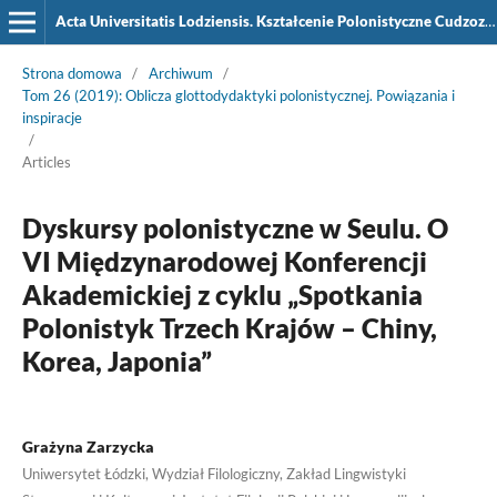
Acta Universitatis Lodziensis. Kształcenie Polonistyczne Cudzoziemców
Strona domowa
/
Archiwum
/
Tom 26 (2019): Oblicza glottodydaktyki polonistycznej. Powiązania i
inspiracje
/
Articles
Dyskursy polonistyczne w Seulu. O
VI Międzynarodowej Konferencji
Akademickiej z cyklu „Spotkania
Polonistyk Trzech Krajów – Chiny,
Korea, Japonia”
Grażyna Zarzycka
Uniwersytet Łódzki, Wydział Filologiczny, Zakład Lingwistyki