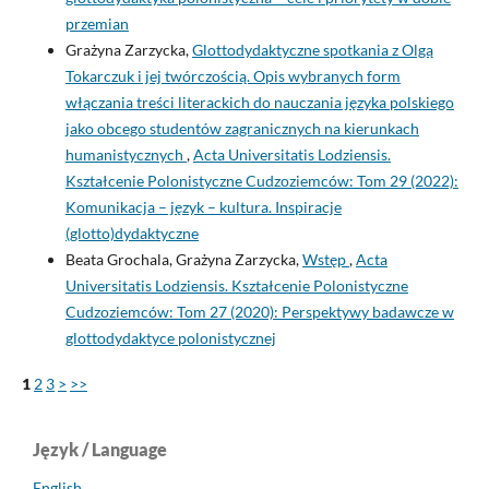
przemian
Grażyna Zarzycka,
Glottodydaktyczne spotkania z Olgą
Tokarczuk i jej twórczością. Opis wybranych form
włączania treści literackich do nauczania języka polskiego
jako obcego studentów zagranicznych na kierunkach
humanistycznych
,
Acta Universitatis Lodziensis.
Kształcenie Polonistyczne Cudzoziemców: Tom 29 (2022):
Komunikacja – język – kultura. Inspiracje
(glotto)dydaktyczne
Beata Grochala, Grażyna Zarzycka,
Wstęp
,
Acta
Universitatis Lodziensis. Kształcenie Polonistyczne
Cudzoziemców: Tom 27 (2020): Perspektywy badawcze w
glottodydaktyce polonistycznej
1
2
3
>
>>
Język / Language
English