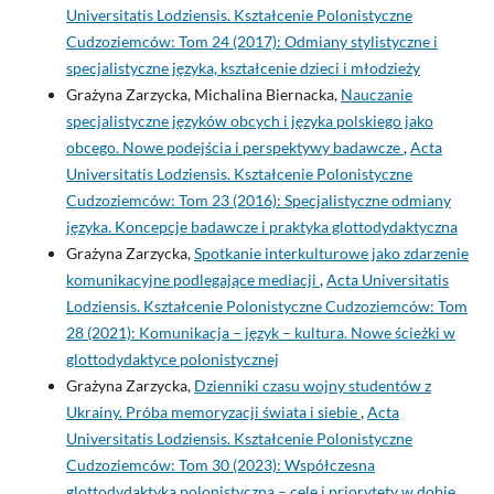
Universitatis Lodziensis. Kształcenie Polonistyczne
Cudzoziemców: Tom 24 (2017): Odmiany stylistyczne i
specjalistyczne języka, kształcenie dzieci i młodzieży
Grażyna Zarzycka, Michalina Biernacka,
Nauczanie
specjalistyczne języków obcych i języka polskiego jako
obcego. Nowe podejścia i perspektywy badawcze
,
Acta
Universitatis Lodziensis. Kształcenie Polonistyczne
Cudzoziemców: Tom 23 (2016): Specjalistyczne odmiany
języka. Koncepcje badawcze i praktyka glottodydaktyczna
Grażyna Zarzycka,
Spotkanie interkulturowe jako zdarzenie
komunikacyjne podlegające mediacji
,
Acta Universitatis
Lodziensis. Kształcenie Polonistyczne Cudzoziemców: Tom
28 (2021): Komunikacja – język – kultura. Nowe ścieżki w
glottodydaktyce polonistycznej
Grażyna Zarzycka,
Dzienniki czasu wojny studentów z
Ukrainy. Próba memoryzacji świata i siebie
,
Acta
Universitatis Lodziensis. Kształcenie Polonistyczne
Cudzoziemców: Tom 30 (2023): Współczesna
glottodydaktyka polonistyczna – cele i priorytety w dobie