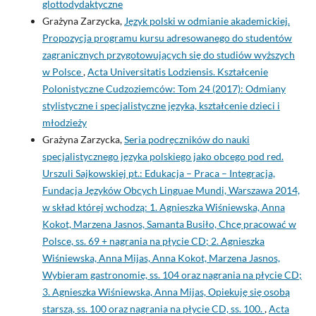
glottodydaktyczne
Grażyna Zarzycka,
Język polski w odmianie akademickiej.
Propozycja programu kursu adresowanego do studentów
zagranicznych przygotowujących się do studiów wyższych
w Polsce
,
Acta Universitatis Lodziensis. Kształcenie
Polonistyczne Cudzoziemców: Tom 24 (2017): Odmiany
stylistyczne i specjalistyczne języka, kształcenie dzieci i
młodzieży
Grażyna Zarzycka,
Seria podręczników do nauki
specjalistycznego języka polskiego jako obcego pod red.
Urszuli Sajkowskiej pt.: Edukacja – Praca – Integracja,
Fundacja Języków Obcych Linguae Mundi, Warszawa 2014,
w skład której wchodzą: 1. Agnieszka Wiśniewska, Anna
Kokot, Marzena Jasnos, Samanta Busiło, Chcę pracować w
Polsce, ss. 69 + nagrania na płycie CD; 2. Agnieszka
Wiśniewska, Anna Mijas, Anna Kokot, Marzena Jasnos,
Wybieram gastronomię, ss. 104 oraz nagrania na płycie CD;
3. Agnieszka Wiśniewska, Anna Mijas, Opiekuję się osobą
starszą, ss. 100 oraz nagrania na płycie CD, ss. 100.
,
Acta