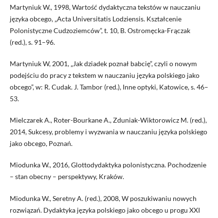
Martyniuk W., 1998, Wartość dydaktyczna tekstów w nauczaniu
języka obcego, „Acta Universitatis Lodziensis. Kształcenie
Polonistyczne Cudzoziemców”, t. 10, B. Ostromęcka-Frączak
(red.), s. 91–96.
Martyniuk W, 2001, „Jak dziadek poznał babcię”, czyli o nowym
podejściu do pracy z tekstem w nauczaniu języka polskiego jako
obcego”, w: R. Cudak. J. Tambor (red.), Inne optyki, Katowice, s. 46–
53.
Mielczarek A., Roter-Bourkane A., Zduniak-Wiktorowicz M. (red.),
2014, Sukcesy, problemy i wyzwania w nauczaniu języka polskiego
jako obcego, Poznań.
Miodunka W., 2016, Glottodydaktyka polonistyczna. Pochodzenie
– stan obecny – perspektywy, Kraków.
Miodunka W., Seretny A. (red.), 2008, W poszukiwaniu nowych
rozwiązań. Dydaktyka języka polskiego jako obcego u progu XXI