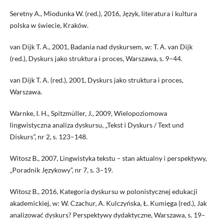
Seretny A., Miodunka W. (red.), 2016, Język, literatura i kultura
polska w świecie, Kraków.
van Dijk T. A., 2001, Badania nad dyskursem, w: T. A. van Dijk
(red.), Dyskurs jako struktura i proces, Warszawa, s. 9–44.
van Dijk T. A. (red.), 2001, Dyskurs jako struktura i proces,
Warszawa.
Warnke, I. H., Spitzmüller, J., 2009, Wielopoziomowa
lingwistyczna analiza dyskursu, „Tekst i Dyskurs / Text und
Diskurs”, nr 2, s. 123–148.
Witosz B., 2007, Lingwistyka tekstu – stan aktualny i perspektywy,
„Poradnik Językowy”, nr 7, s. 3–19.
Witosz B., 2016, Kategoria dyskursu w polonistycznej edukacji
akademickiej, w: W. Czachur, A. Kulczyńska, Ł. Kumięga (red.), Jak
analizować dyskurs? Perspektywy dydaktyczne, Warszawa, s. 19–