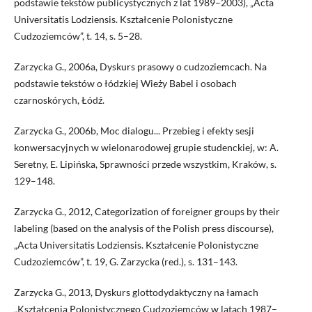
podstawie tekstów publicystycznych z lat 1989–2003), „Acta
Universitatis Lodziensis. Kształcenie Polonistyczne
Cudzoziemców”, t. 14, s. 5–28.
Zarzycka G., 2006a, Dyskurs prasowy o cudzoziemcach. Na
podstawie tekstów o łódzkiej Wieży Babel i osobach
czarnoskórych, Łódź.
Zarzycka G., 2006b, Moc dialogu... Przebieg i efekty sesji
konwersacyjnych w wielonarodowej grupie studenckiej, w: A.
Seretny, E. Lipińska, Sprawności przede wszystkim, Kraków, s.
129–148.
Zarzycka G., 2012, Categorization of foreigner groups by their
labeling (based on the analysis of the Polish press discourse),
„Acta Universitatis Lodziensis. Kształcenie Polonistyczne
Cudzoziemców”, t. 19, G. Zarzycka (red.), s. 131–143.
Zarzycka G., 2013, Dyskurs glottodydaktyczny na łamach
„Kształcenia Polonistycznego Cudzoziemców w latach 1987–