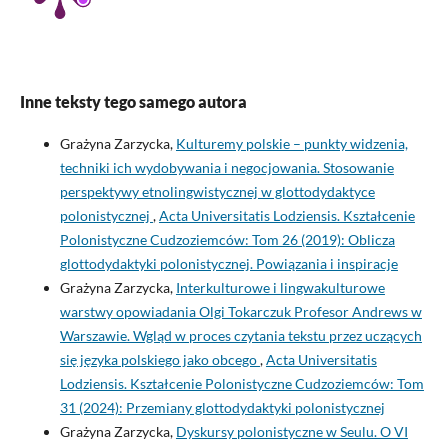
Inne teksty tego samego autora
Grażyna Zarzycka,
Kulturemy polskie – punkty widzenia,
techniki ich wydobywania i negocjowania. Stosowanie
perspektywy etnolingwistycznej w glottodydaktyce
polonistycznej
,
Acta Universitatis Lodziensis. Kształcenie
Polonistyczne Cudzoziemców: Tom 26 (2019): Oblicza
glottodydaktyki polonistycznej. Powiązania i inspiracje
Grażyna Zarzycka,
Interkulturowe i lingwakulturowe
warstwy opowiadania Olgi Tokarczuk Profesor Andrews w
Warszawie. Wgląd w proces czytania tekstu przez uczących
się języka polskiego jako obcego
,
Acta Universitatis
Lodziensis. Kształcenie Polonistyczne Cudzoziemców: Tom
31 (2024): Przemiany glottodydaktyki polonistycznej
Grażyna Zarzycka,
Dyskursy polonistyczne w Seulu. O VI