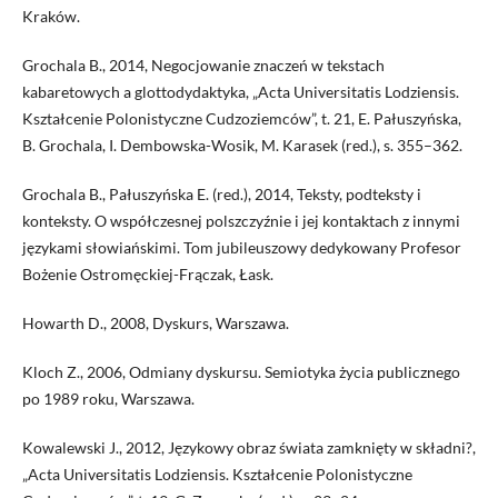
Kraków.
Grochala B., 2014, Negocjowanie znaczeń w tekstach
kabaretowych a glottodydaktyka, „Acta Universitatis Lodziensis.
Kształcenie Polonistyczne Cudzoziemców”, t. 21, E. Pałuszyńska,
B. Grochala, I. Dembowska-Wosik, M. Karasek (red.), s. 355–362.
Grochala B., Pałuszyńska E. (red.), 2014, Teksty, podteksty i
konteksty. O współczesnej polszczyźnie i jej kontaktach z innymi
językami słowiańskimi. Tom jubileuszowy dedykowany Profesor
Bożenie Ostromęckiej-Frączak, Łask.
Howarth D., 2008, Dyskurs, Warszawa.
Kloch Z., 2006, Odmiany dyskursu. Semiotyka życia publicznego
po 1989 roku, Warszawa.
Kowalewski J., 2012, Językowy obraz świata zamknięty w składni?,
„Acta Universitatis Lodziensis. Kształcenie Polonistyczne