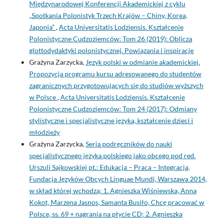
Międzynarodowej Konferencji Akademickiej z cyklu
„Spotkania Polonistyk Trzech Krajów – Chiny, Korea,
Japonia”
,
Acta Universitatis Lodziensis. Kształcenie
Polonistyczne Cudzoziemców: Tom 26 (2019): Oblicza
glottodydaktyki polonistycznej. Powiązania i inspiracje
Grażyna Zarzycka,
Język polski w odmianie akademickiej.
Propozycja programu kursu adresowanego do studentów
zagranicznych przygotowujących się do studiów wyższych
w Polsce
,
Acta Universitatis Lodziensis. Kształcenie
Polonistyczne Cudzoziemców: Tom 24 (2017): Odmiany
stylistyczne i specjalistyczne języka, kształcenie dzieci i
młodzieży
Grażyna Zarzycka,
Seria podręczników do nauki
specjalistycznego języka polskiego jako obcego pod red.
Urszuli Sajkowskiej pt.: Edukacja – Praca – Integracja,
Fundacja Języków Obcych Linguae Mundi, Warszawa 2014,
w skład której wchodzą: 1. Agnieszka Wiśniewska, Anna
Kokot, Marzena Jasnos, Samanta Busiło, Chcę pracować w
Polsce, ss. 69 + nagrania na płycie CD; 2. Agnieszka