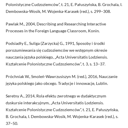
Polonistyczne Cudzoziemców”, t. 21, E. Pałuszyńska, B. Grochala, I.
Dembowska-Wosik, M. Wojenka-Karasek (red.), s. 299–308.
Pawlak M., 2004, Describing and Researching Interactive
Processes in the Foreign Language Classroom, Konin.
Podsiadły E., Suliga (Zarzycka) G., 1991, Sposoby i środki
porozumiewania się cudzoziemców we wstępnym okresie
nauczania języka polskiego, „Acta Universitatis Lodziensis.
Kształcenie Polonistyczne Cudzoziemców”, t. 3, s. 13–37.
Próchniak W., Smoleń-Wawrzusiszyn M. (red.), 2016, Nauczanie
języka polskiego jako obcego. Tradycje i innowacje, Lublin.
Seretny A., 2014, Rola efektu zwrotnego w dydaktycznym
dyskursie interakcyjnym, „Acta Universitatis Lodziensis.
Kształcenie Polonistyczne Cudzoziemców”, t. 21, E. Pałuszyńska,
B. Grochala, I. Dembowska-Wosik, M. Wojenka-Karasek (red.), s.
37–50.