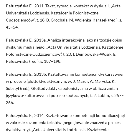
Pałuszyńska E., 2011, Tekst, sytuacja, kontekst w dyskusji, „Acta
Universitatis Lodziensis. Kształcenie Polonistyczne
Cudzoziemców”, t. 18, B. Grochala, M. Wojenka-Karasek (red.), s.
45–54.
Pałuszyńska E., 2013a, Analiza interakcyjna jako narzędzie opisu
dyskursu medialnego, „Acta Universitatis Lodziensis. Kształcenie
Polonistyczne Cudzoziemców”, t. 20, I. Dembowska-Wosik, E.
Pałuszyńska (red.), s. 187–198.
Pałuszyńska E., 2013b, Kształtowanie kompetencji dyskursywnej
w procesie (glotto)dydaktycznym, w: J. Mazur, A. Małyska, K.
Sobstyl (red.), Glottodydaktyka polonistyczna w obliczu zmian
językowo-kulturowych i potrzeb społecznych, t. 2, Lublin, s. 257–
266.
Pałuszyńska E., 2014, Kształtowanie kompetencji komunikacyjnej
w zakresie rozumienia tekstów (negocjowanie znaczeń a proces
dydaktyczny), „Acta Universitatis Lodziensis. Kształcenie