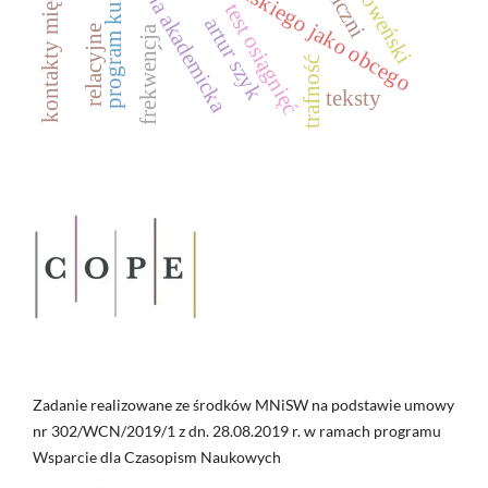
odmiana akademicka
program kursu
test osiągnięć
artur szyk
relacyjne
frekwencja
-
trafność
teksty
Zadanie realizowane ze środków MNiSW na podstawie umowy
nr 302/WCN/2019/1 z dn. 28.08.2019 r. w ramach programu
Wsparcie dla Czasopism Naukowych