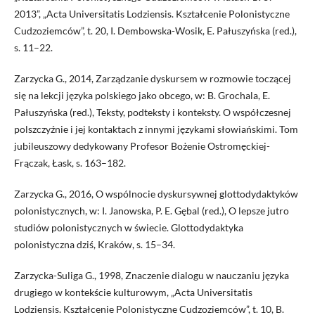
2013”, „Acta Universitatis Lodziensis. Kształcenie Polonistyczne
Cudzoziemców”, t. 20, I. Dembowska-Wosik, E. Pałuszyńska (red.),
s. 11–22.
Zarzycka G., 2014, Zarządzanie dyskursem w rozmowie toczącej
się na lekcji języka polskiego jako obcego, w: B. Grochala, E.
Pałuszyńska (red.), Teksty, podteksty i konteksty. O współczesnej
polszczyźnie i jej kontaktach z innymi językami słowiańskimi. Tom
jubileuszowy dedykowany Profesor Bożenie Ostromęckiej-
Frączak, Łask, s. 163–182.
Zarzycka G., 2016, O wspólnocie dyskursywnej glottodydaktyków
polonistycznych, w: I. Janowska, P. E. Gębal (red.), O lepsze jutro
studiów polonistycznych w świecie. Glottodydaktyka
polonistyczna dziś, Kraków, s. 15–34.
Zarzycka-Suliga G., 1998, Znaczenie dialogu w nauczaniu języka
drugiego w kontekście kulturowym, „Acta Universitatis
Lodziensis. Kształcenie Polonistyczne Cudzoziemców”, t. 10, B.