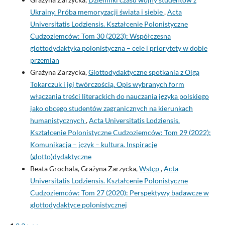
Ukrainy. Próba memoryzacji świata i siebie
,
Acta
Universitatis Lodziensis. Kształcenie Polonistyczne
Cudzoziemców: Tom 30 (2023): Współczesna
glottodydaktyka polonistyczna – cele i priorytety w dobie
przemian
Grażyna Zarzycka,
Glottodydaktyczne spotkania z Olgą
Tokarczuk i jej twórczością. Opis wybranych form
włączania treści literackich do nauczania języka polskiego
jako obcego studentów zagranicznych na kierunkach
humanistycznych
,
Acta Universitatis Lodziensis.
Kształcenie Polonistyczne Cudzoziemców: Tom 29 (2022):
Komunikacja – język – kultura. Inspiracje
(glotto)dydaktyczne
Beata Grochala, Grażyna Zarzycka,
Wstęp
,
Acta
Universitatis Lodziensis. Kształcenie Polonistyczne
Cudzoziemców: Tom 27 (2020): Perspektywy badawcze w
glottodydaktyce polonistycznej