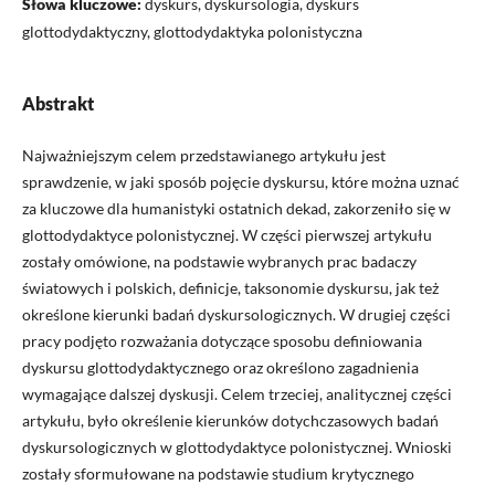
Słowa kluczowe:
dyskurs, dyskursologia, dyskurs
glottodydaktyczny, glottodydaktyka polonistyczna
Abstrakt
Najważniejszym celem przedstawianego artykułu jest
sprawdzenie, w jaki sposób pojęcie dyskursu, które można uznać
za kluczowe dla humanistyki ostatnich dekad, zakorzeniło się w
glottodydaktyce polonistycznej. W części pierwszej artykułu
zostały omówione, na podstawie wybranych prac badaczy
światowych i polskich, definicje, taksonomie dyskursu, jak też
określone kierunki badań dyskursologicznych. W drugiej części
pracy podjęto rozważania dotyczące sposobu definiowania
dyskursu glottodydaktycznego oraz określono zagadnienia
wymagające dalszej dyskusji. Celem trzeciej, analitycznej części
artykułu, było określenie kierunków dotychczasowych badań
dyskursologicznych w glottodydaktyce polonistycznej. Wnioski
zostały sformułowane na podstawie studium krytycznego