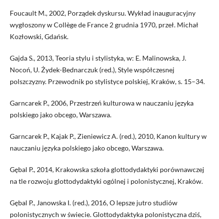
Foucault M., 2002, Porządek dyskursu. Wykład inauguracyjny
wygłoszony w Collège de France 2 grudnia 1970, przeł. Michał
Kozłowski, Gdańsk.
Gajda S., 2013, Teoria stylu i stylistyka, w: E. Malinowska, J.
Nocoń, U. Żydek-Bednarczuk (red.), Style współczesnej
polszczyzny. Przewodnik po stylistyce polskiej, Kraków, s. 15–34.
Garncarek P., 2006, Przestrzeń kulturowa w nauczaniu języka
polskiego jako obcego, Warszawa.
Garncarek P., Kajak P., Zieniewicz A. (red.), 2010, Kanon kultury w
nauczaniu języka polskiego jako obcego, Warszawa.
Gębal P., 2014, Krakowska szkoła glottodydaktyki porównawczej
na tle rozwoju glottodydaktyki ogólnej i polonistycznej, Kraków.
Gębal P., Janowska I. (red.), 2016, O lepsze jutro studiów
polonistycznych w świecie. Glottodydaktyka polonistyczna dziś,