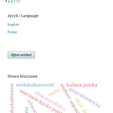
1
2
3
>
>>
Język / Language
English
Polski
Zgłoś artykuł
Słowa kluczowe
wielokulturowość
kultura polska
studenci zagraniczni
kontakty międzykulturowe
glottodydaktyka
cechy
nauczanie języka polskiego jako obcego
edukacja zdalna
język słoweński