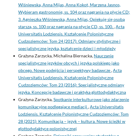
Wiśniewska, Anna Mijas, Anna Kokot, Marzena Jasnos,
Wybieram gastronomię, ss. 104 oraz nagrania na płycie CD;
3. Agnieszka Wiśniewska, Anna Mijas, Opiekuję się osobą
starszą, ss. 100 oraz nagrania na płycie CD, ss. 100.
,
Acta
Universitatis Lodziensis. Kształcenie Polonistyczne
Cudzoziemców: Tom 24 (2017): Odmiany stylistyczne i
specjalistyczne języka, kształcenie dzieci i młodzieży
Grażyna Zarzycka, Michalina Biernacka,
Nauczanie
specjalistyczne języków obcych i języka polskiego jako
obcego. Nowe podejścia i perspektywy badawcze
,
Acta
Universitatis Lodziensis. Kształcenie Polonistyczne
Cudzoziemców: Tom 23 (2016): Specjalistyczne odmiany
języka. Koncepcje badawcze i praktyka glottodydaktyczna
Grażyna Zarzycka,
Spotkanie interkulturowe jako zdarzenie
komunikacyjne podlegające mediacji
,
Acta Universitatis
Lodziensis. Kształcenie Polonistyczne Cudzoziemców: Tom
28 (2021): Komunikacja – język – kultura. Nowe ścieżki w
glottodydaktyce polonistycznej
Grażyna Zarzycka,
Dzienniki czasu wojny studentów z