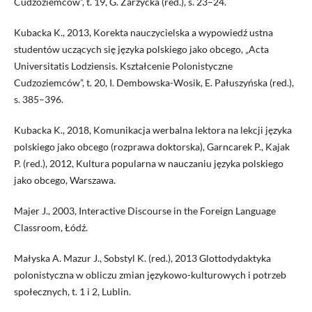
Cudzoziemców”, t. 19, G. Zarzycka (red.), s. 23–24.
Kubacka K., 2013, Korekta nauczycielska a wypowiedź ustna
studentów uczących się języka polskiego jako obcego, „Acta
Universitatis Lodziensis. Kształcenie Polonistyczne
Cudzoziemców”, t. 20, I. Dembowska-Wosik, E. Pałuszyńska (red.),
s. 385–396.
Kubacka K., 2018, Komunikacja werbalna lektora na lekcji języka
polskiego jako obcego (rozprawa doktorska), Garncarek P., Kajak
P. (red.), 2012, Kultura popularna w nauczaniu języka polskiego
jako obcego, Warszawa.
Majer J., 2003, Interactive Discourse in the Foreign Language
Classroom, Łódź.
Małyska A. Mazur J., Sobstyl K. (red.), 2013 Glottodydaktyka
polonistyczna w obliczu zmian językowo-kulturowych i potrzeb
społecznych, t. 1 i 2, Lublin.