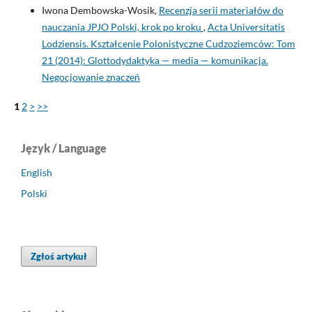
Iwona Dembowska-Wosik,
Recenzja serii materiałów do
nauczania JPJO Polski, krok po kroku
,
Acta Universitatis
Lodziensis. Kształcenie Polonistyczne Cudzoziemców: Tom
21 (2014): Glottodydaktyka — media — komunikacja.
Negocjowanie znaczeń
1
2
>
>>
Język / Language
English
Polski
Zgłoś artykuł