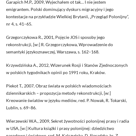
Garapich M.P., 2009, Wyjechałem ot tak… I nie jestem
emigrantem. Polski dominujący dyskurs migracyjny i jego
kontestacje na przykładzie Wielkiej Brytanii, „Przegląd Polonijny”,
nr 4, s. 41–65.
Grzegorczykowa R., 2001, Pojęcie JOS i sposoby jego
rekonstrukcji, [w:] R. Grzegorczykowa, Wprowadzenie do
semantyki językoznawczej, Warszawa, s. 162–168.
Krzywdzińska A., 2012, Wizerunek Rosji i Stanów Zjednoczonych
w polskich tygodnikach opinii po 1991 roku, Kraków.
Piekot T., 2007, Obraz świata w polskich wiadomościach
dziennikarskich – propozycja metody rekonstrukcji, [w:]
Kreowanie światów w języku mediów, red. P. Nowak, R. Tokarski,
Lublin, s. 69–86.
Wierzewski W.A., 2009, Sekret żywotności polonijnej prasy i radia
w USA, [w:] Kultura książki i prasy polonijnej: dziedzictwo
narodowe i światowe, red. M. Kalczyńska, D. Sieradzka, ks. Z.