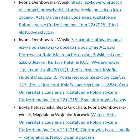
Iwona Dembowska-Wosik,
Błędy językowe w pracach
pisemnych przyszłych lektorów języka polskiego jako
obcego
,
Acta Universitatis Lodziensis. Kształcenie
Polonistyczne Cudzoziemców: Tom 22 (2015): Błąd
glottodydaktyczny
Iwona Dembowska-Wosik,
Seria materiałów do nauki
języka polskiego jako obcego na poziomie A1: Ewa
Piotrowska-Rola, Marzena Porębska, „Polski jest cool”,
Szkoła Języka i Kultury Polskiej KUL i Wydawnictwo
„Episteme”, Lublin 2013 (1. „Polski jest cool. Książka
studenta”, ss. 322; 2. „Polski jest cool. Zeszyt ćwiczeń”, ss.
127; „Polski jest cool. Książka nauczyciela”, ss. 393)
,
Acta
Universitatis Lodziensis. Kształcenie Polonistyczne
Cudzoziemców: Tom 22 (2015): Błąd glottodydaktyczny
Edyta Pałuszyńska, Beata Grochala, Iwona Dembowska-
Wosik, Magdalena Wojenka-Karasek,
Wstęp
,
Acta
Universitatis Lodziensis. Kształcenie Polonistyczne
Cudzoziemców: Tom 21 (2014): Glottodydaktyka — media
— komunikacja. Negocjowanie znaczeń