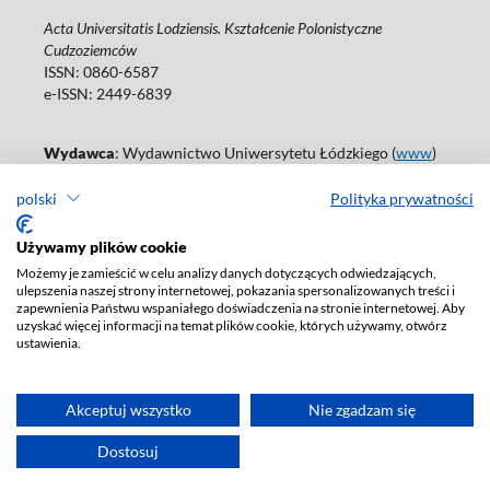
Acta Universitatis Lodziensis. Kształcenie Polonistyczne
Cudzoziemców
ISSN: 0860-6587
e-ISSN: 2449-6839
Wydawca
: Wydawnictwo Uniwersytetu Łódzkiego (
www
)
ul. Jana Matejki 34A, 90-237 Łódź
polski
Polityka prywatności
Tel.: 42 235 01 65, fax: 42 66 55 86
Biuro: journals@uni.lodz.pl
Używamy plików cookie
Deklaracja dostępności
Możemy je zamieścić w celu analizy danych dotyczących odwiedzających,
ulepszenia naszej strony internetowej, pokazania spersonalizowanych treści i
zapewnienia Państwu wspaniałego doświadczenia na stronie internetowej. Aby
uzyskać więcej informacji na temat plików cookie, których używamy, otwórz
ustawienia.
Akceptuj wszystko
Nie zgadzam się
Dostosuj