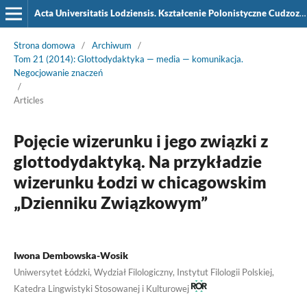
Acta Universitatis Lodziensis. Kształcenie Polonistyczne Cudzoziemców
Strona domowa
/
Archiwum
/
Tom 21 (2014): Glottodydaktyka — media — komunikacja.
Negocjowanie znaczeń
/
Articles
Pojęcie wizerunku i jego związki z
glottodydaktyką. Na przykładzie
wizerunku Łodzi w chicagowskim
„Dzienniku Związkowym”
Iwona Dembowska-Wosik
Uniwersytet Łódzki, Wydział Filologiczny, Instytut Filologii Polskiej,
Katedra Lingwistyki Stosowanej i Kulturowej