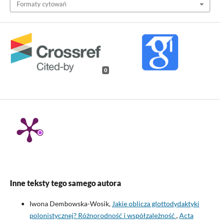
Formaty cytowań
0
Inne teksty tego samego autora
Iwona Dembowska-Wosik,
Jakie oblicza glottodydaktyki
polonistycznej? Różnorodność i współzależność
,
Acta