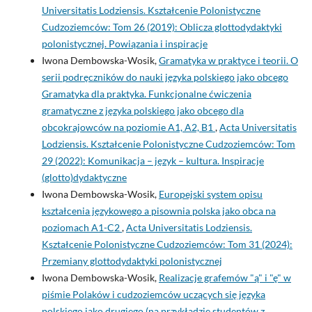
Universitatis Lodziensis. Kształcenie Polonistyczne
Cudzoziemców: Tom 26 (2019): Oblicza glottodydaktyki
polonistycznej. Powiązania i inspiracje
Iwona Dembowska-Wosik,
Gramatyka w praktyce i teorii. O
serii podręczników do nauki języka polskiego jako obcego
Gramatyka dla praktyka. Funkcjonalne ćwiczenia
gramatyczne z języka polskiego jako obcego dla
obcokrajowców na poziomie A1, A2, B1
,
Acta Universitatis
Lodziensis. Kształcenie Polonistyczne Cudzoziemców: Tom
29 (2022): Komunikacja – język – kultura. Inspiracje
(glotto)dydaktyczne
Iwona Dembowska-Wosik,
Europejski system opisu
kształcenia językowego a pisownia polska jako obca na
poziomach A1-C2
,
Acta Universitatis Lodziensis.
Kształcenie Polonistyczne Cudzoziemców: Tom 31 (2024):
Przemiany glottodydaktyki polonistycznej
Iwona Dembowska-Wosik,
Realizacje grafemów "ą" i "ę" w
piśmie Polaków i cudzoziemców uczących się języka
polskiego jako drugiego (na przykładzie studentów z