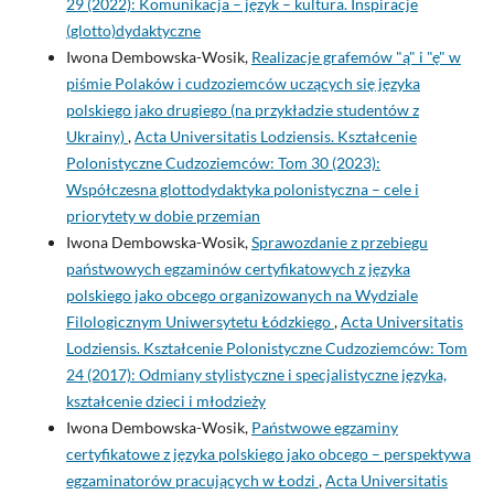
29 (2022): Komunikacja – język – kultura. Inspiracje
(glotto)dydaktyczne
Iwona Dembowska-Wosik,
Realizacje grafemów "ą" i "ę" w
piśmie Polaków i cudzoziemców uczących się języka
polskiego jako drugiego (na przykładzie studentów z
Ukrainy)
,
Acta Universitatis Lodziensis. Kształcenie
Polonistyczne Cudzoziemców: Tom 30 (2023):
Współczesna glottodydaktyka polonistyczna – cele i
priorytety w dobie przemian
Iwona Dembowska-Wosik,
Sprawozdanie z przebiegu
państwowych egzaminów certyfikatowych z języka
polskiego jako obcego organizowanych na Wydziale
Filologicznym Uniwersytetu Łódzkiego
,
Acta Universitatis
Lodziensis. Kształcenie Polonistyczne Cudzoziemców: Tom
24 (2017): Odmiany stylistyczne i specjalistyczne języka,
kształcenie dzieci i młodzieży
Iwona Dembowska-Wosik,
Państwowe egzaminy
certyfikatowe z języka polskiego jako obcego – perspektywa
egzaminatorów pracujących w Łodzi
,
Acta Universitatis