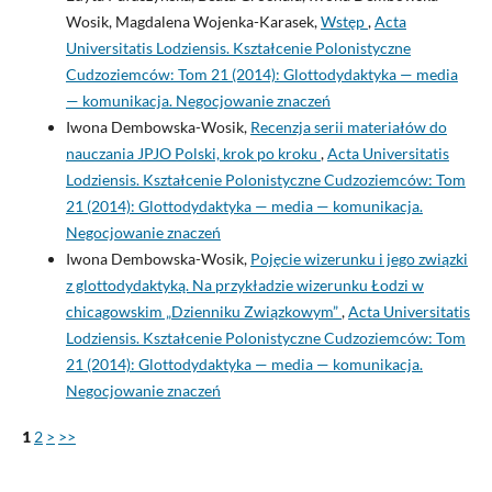
Wosik, Magdalena Wojenka-Karasek,
Wstęp
,
Acta
Universitatis Lodziensis. Kształcenie Polonistyczne
Cudzoziemców: Tom 21 (2014): Glottodydaktyka — media
— komunikacja. Negocjowanie znaczeń
Iwona Dembowska-Wosik,
Recenzja serii materiałów do
nauczania JPJO Polski, krok po kroku
,
Acta Universitatis
Lodziensis. Kształcenie Polonistyczne Cudzoziemców: Tom
21 (2014): Glottodydaktyka — media — komunikacja.
Negocjowanie znaczeń
Iwona Dembowska-Wosik,
Pojęcie wizerunku i jego związki
z glottodydaktyką. Na przykładzie wizerunku Łodzi w
chicagowskim „Dzienniku Związkowym”
,
Acta Universitatis
Lodziensis. Kształcenie Polonistyczne Cudzoziemców: Tom
21 (2014): Glottodydaktyka — media — komunikacja.
Negocjowanie znaczeń
1
2
>
>>