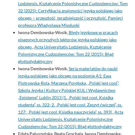
Lodziensis. Kształcenie Polonistyczne Cudzoziemców: Tom
32 (2025): Certyfikacja znajomości języka polskiego jako
obcego – przeszłość, teraźniejszość i przyszłość. Pamięci
profesora Władysława Miodunki
Iwona Dembowska-Wosik,
Błędy językowe w pracach
pisemnych przyszłych lektorów języka polskiego jako
obcego
,
Acta Universitatis Lodziensis. Kształcenie
Polonistyczne Cudzoziemców: Tom 22 (2015): Błąd
glottodydaktyczny
Iwona Dembowska-Wosik,
Seria materiałów do nauki
języka polskiego jako obcego na poziomie A1: Ewa
Piotrowska-Rola, Marzena Porębska, „Polski jest cool”,
Szkoła Języka i Kultury Polskiej KUL i Wydawnictwo
„Episteme”, Lublin 2013 (1. „Polski jest cool. Książka
studenta”, ss. 322; 2. „Polski jest cool. Zeszyt ćwiczeń”, ss.
127; „Polski jest cool. Książka nauczyciela”, ss. 393)
,
Acta
Universitatis Lodziensis. Kształcenie Polonistyczne
Cudzoziemców: Tom 22 (2015): Błąd glottodydaktyczny
Edyta Pałuszyńska, Beata Grochala, Iwona Dembowska-