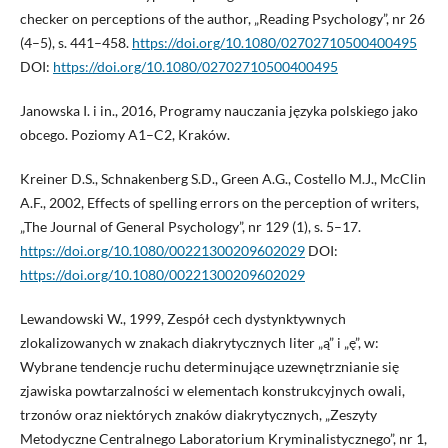
checker on perceptions of the author, „Reading Psychology”, nr 26
(4–5), s. 441–458.
https://doi.org/10.1080/02702710500400495
DOI:
https://doi.org/10.1080/02702710500400495
Janowska I. i in., 2016, Programy nauczania języka polskiego jako
obcego. Poziomy A1–C2, Kraków.
Kreiner D.S., Schnakenberg S.D., Green A.G., Costello M.J., McClin
A.F., 2002, Effects of spelling errors on the perception of writers,
„The Journal of General Psychology”, nr 129 (1), s. 5–17.
https://doi.org/10.1080/00221300209602029
DOI:
https://doi.org/10.1080/00221300209602029
Lewandowski W., 1999, Zespół cech dystynktywnych
zlokalizowanych w znakach diakrytycznych liter „ą” i „ę”, w:
Wybrane tendencje ruchu determinujące uzewnętrznianie się
zjawiska powtarzalności w elementach konstrukcyjnych owali,
trzonów oraz niektórych znaków diakrytycznych, „Zeszyty
Metodyczne Centralnego Laboratorium Kryminalistycznego”, nr 1,