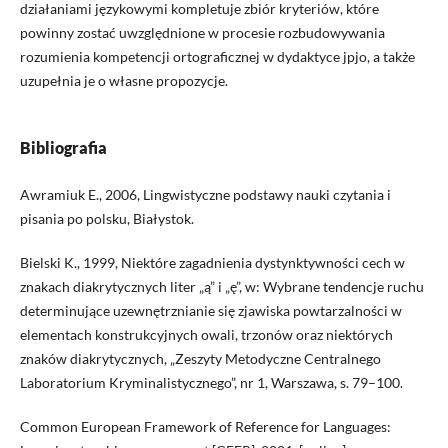
działaniami językowymi kompletuje zbiór kryteriów, które
powinny zostać uwzględnione w procesie rozbudowywania
rozumienia kompetencji ortograficznej w dydaktyce jpjo, a także
uzupełnia je o własne propozycje.
Bibliografia
Awramiuk E., 2006, Lingwistyczne podstawy nauki czytania i
pisania po polsku, Białystok.
Bielski K., 1999, Niektóre zagadnienia dystynktywności cech w
znakach diakrytycznych liter „ą” i „ę”, w: Wybrane tendencje ruchu
determinujące uzewnętrznianie się zjawiska powtarzalności w
elementach konstrukcyjnych owali, trzonów oraz niektórych
znaków diakrytycznych, „Zeszyty Metodyczne Centralnego
Laboratorium Kryminalistycznego”, nr 1, Warszawa, s. 79–100.
Common European Framework of Reference for Languages: