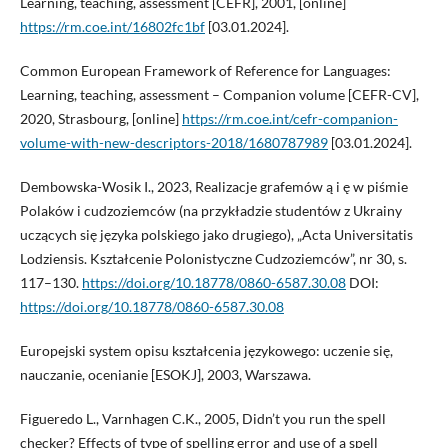
Learning, teaching, assessment [CEFR], 2001, [online]
https://rm.coe.int/16802fc1bf
[03.01.2024].
Common European Framework of Reference for Languages:
Learning, teaching, assessment – Companion volume [CEFR-CV],
2020, Strasbourg, [online]
https://rm.coe.int/cefr-companion-
volume-with-new-descriptors-2018/1680787989
[03.01.2024].
Dembowska-Wosik I., 2023, Realizacje grafemów ą i ę w piśmie
Polaków i cudzoziemców (na przykładzie studentów z Ukrainy
uczących się języka polskiego jako drugiego), „Acta Universitatis
Lodziensis. Kształcenie Polonistyczne Cudzoziemców”, nr 30, s.
117–130.
https://doi.org/10.18778/0860-6587.30.08
DOI:
https://doi.org/10.18778/0860-6587.30.08
Europejski system opisu kształcenia językowego: uczenie się,
nauczanie, ocenianie [ESOKJ], 2003, Warszawa.
Figueredo L., Varnhagen C.K., 2005, Didn’t you run the spell
checker? Effects of type of spelling error and use of a spell