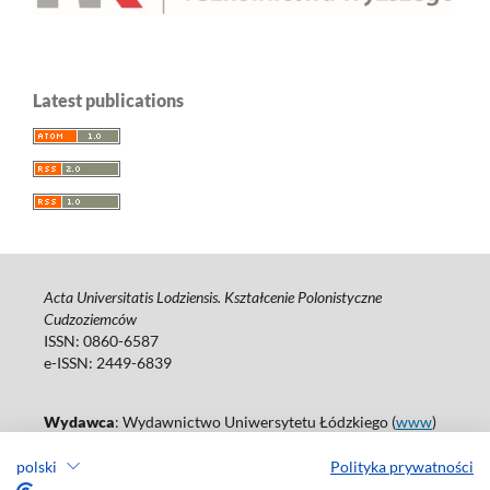
Latest publications
Acta Universitatis Lodziensis. Kształcenie Polonistyczne
Cudzoziemców
ISSN: 0860-6587
e-ISSN: 2449-6839
Wydawca
: Wydawnictwo Uniwersytetu Łódzkiego (
www
)
ul. Jana Matejki 34A, 90-237 Łódź
polski
Polityka prywatności
Tel.: 42 235 01 65, fax: 42 66 55 86