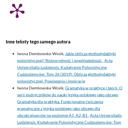
Inne teksty tego samego autora
Iwona Dembowska-Wosik,
Jakie oblicza glottodydaktyki
polonistycznej? Różnorodność i współzależność
,
Acta
Universitatis Lodziensis. Kształcenie Polonistyczne
Cudzoziemców: Tom 26 (2019): Oblicza glottodydaktyki
polonistycznej. Powiązania i inspiracje
Iwona Dembowska-Wosik,
Gramatyka w praktyce i teorii. O
serii podręczników do nauki języka polskiego jako obcego
Gramatyka dla praktyka. Funkcjonalne ćwiczenia
gramatyczne z języka polskiego jako obcego dla
obcokrajowców na poziomie A1, A2, B1
,
Acta Universitatis
Lodziensis. Kształcenie Polonistyczne Cudzoziemców: Tom