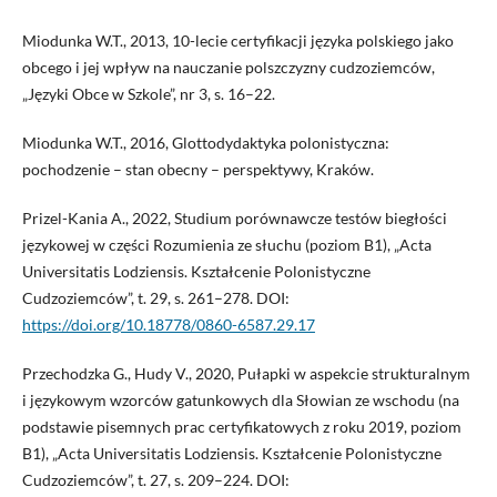
Miodunka W.T., 2013, 10-lecie certyfikacji języka polskiego jako
obcego i jej wpływ na nauczanie polszczyzny cudzoziemców,
„Języki Obce w Szkole”, nr 3, s. 16–22.
Miodunka W.T., 2016, Glottodydaktyka polonistyczna:
pochodzenie – stan obecny – perspektywy, Kraków.
Prizel-Kania A., 2022, Studium porównawcze testów biegłości
językowej w części Rozumienia ze słuchu (poziom B1), „Acta
Universitatis Lodziensis. Kształcenie Polonistyczne
Cudzoziemców”, t. 29, s. 261–278. DOI:
https://doi.org/10.18778/0860-6587.29.17
Przechodzka G., Hudy V., 2020, Pułapki w aspekcie strukturalnym
i językowym wzorców gatunkowych dla Słowian ze wschodu (na
podstawie pisemnych prac certyfikatowych z roku 2019, poziom
B1), „Acta Universitatis Lodziensis. Kształcenie Polonistyczne
Cudzoziemców”, t. 27, s. 209–224. DOI: