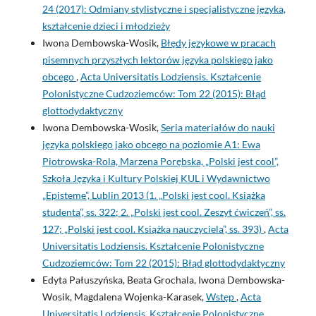
24 (2017): Odmiany stylistyczne i specjalistyczne języka,
kształcenie dzieci i młodzieży
Iwona Dembowska-Wosik,
Błędy językowe w pracach
pisemnych przyszłych lektorów języka polskiego jako
obcego
,
Acta Universitatis Lodziensis. Kształcenie
Polonistyczne Cudzoziemców: Tom 22 (2015): Błąd
glottodydaktyczny
Iwona Dembowska-Wosik,
Seria materiałów do nauki
języka polskiego jako obcego na poziomie A1: Ewa
Piotrowska-Rola, Marzena Porębska, „Polski jest cool”,
Szkoła Języka i Kultury Polskiej KUL i Wydawnictwo
„Episteme”, Lublin 2013 (1. „Polski jest cool. Książka
studenta”, ss. 322; 2. „Polski jest cool. Zeszyt ćwiczeń”, ss.
127; „Polski jest cool. Książka nauczyciela”, ss. 393)
,
Acta
Universitatis Lodziensis. Kształcenie Polonistyczne
Cudzoziemców: Tom 22 (2015): Błąd glottodydaktyczny
Edyta Pałuszyńska, Beata Grochala, Iwona Dembowska-
Wosik, Magdalena Wojenka-Karasek,
Wstęp
,
Acta
Universitatis Lodziensis. Kształcenie Polonistyczne