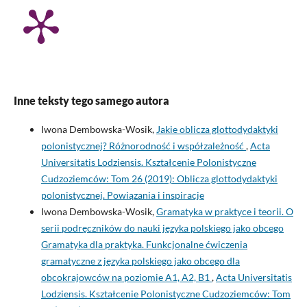
Inne teksty tego samego autora
Iwona Dembowska-Wosik,
Jakie oblicza glottodydaktyki
polonistycznej? Różnorodność i współzależność
,
Acta
Universitatis Lodziensis. Kształcenie Polonistyczne
Cudzoziemców: Tom 26 (2019): Oblicza glottodydaktyki
polonistycznej. Powiązania i inspiracje
Iwona Dembowska-Wosik,
Gramatyka w praktyce i teorii. O
serii podręczników do nauki języka polskiego jako obcego
Gramatyka dla praktyka. Funkcjonalne ćwiczenia
gramatyczne z języka polskiego jako obcego dla
obcokrajowców na poziomie A1, A2, B1
,
Acta Universitatis
Lodziensis. Kształcenie Polonistyczne Cudzoziemców: Tom