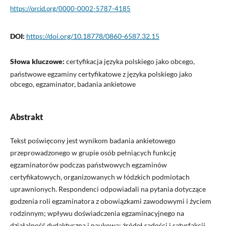
https://orcid.org/0000-0002-5787-4185
DOI:
https://doi.org/10.18778/0860-6587.32.15
Słowa kluczowe:
certyfikacja języka polskiego jako obcego,
państwowe egzaminy certyfikatowe z języka polskiego jako
obcego, egzaminator, badania ankietowe
Abstrakt
Tekst poświęcony jest wynikom badania ankietowego
przeprowadzonego w grupie osób pełniących funkcję
egzaminatorów podczas państwowych egzaminów
certyfikatowych, organizowanych w łódzkich podmiotach
uprawnionych. Respondenci odpowiadali na pytania dotyczące
godzenia roli egzaminatora z obowiązkami zawodowymi i życiem
rodzinnym; wpływu doświadczenia egzaminacyjnego na
działalność dydaktyczną i naukową; źródeł radości i satysfakcji