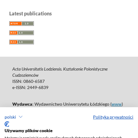
Latest publications
Acta Universitatis Lodziensis. Kształcenie Polonistyczne
Cudzoziemców
ISSN: 0860-6587
e-ISSN: 2449-6839
Wydawca
: Wydawnictwo Uniwersytetu Łódzkiego (
www
)
ul. Jana Matejki 34A, 90-237 Łódź
polski
Polityka prywatności
Tel.: 42 235 01 65, fax: 42 66 55 86
Biuro: journals@uni.lodz.pl
Używamy plików cookie
Deklaracja dostępności
Możemy je zamieścić w celu analizy danych dotyczących odwiedzających,