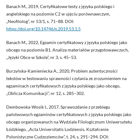
Banach M., 2019, Certyfikatowe testy z języka polskiego i
angielskiego na poziomie C2 w ujęciu porównawczym,
„Neofilolog”, nr 53/1, s. 71–88. DOI:
https://doi.org/10.14746/n.2019.53.1.5
Banach M., 2022, Egzamin certyfikatowy z języka polskiego jako
obcego na poziomie B1. Analiza materiałów przygotowawczych,
„Języki Obce w Szkole”, nr 3, s. 45–53.
Burzyńska-Kamieniecka A., 2020, Problem autentyczności
tekstów w testowaniu sprawności czytania ze zrozumieniem na
egzaminach certyfikatowych z języka polskiego jako obcego,
„Oblicza Komunikacji”, nr 12, s. 285–302.
Dembowska-Wosik I., 2017, Sprawozdanie z przebiegu
państwowych egzaminów certyfikatowych z języka polskiego jako
obcego organizowanych na Wydziale Filologicznym Uniwersytetu
Łódzkiego, „Acta Universitatis Lodziensis. Kształcenie
Polonistyczne Cudzoziemców”, t. 24, s. 291–294. DOI: