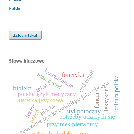
Polski
Zgłoś artykuł
Słowa kluczowe
kompetencje
emblemat
nauczyciel
fonetyka
kultura polska
nauczanie języka polskiego jako obcego
tekst
biolekt
leksykon
polski język medyczny
fonem
usterka językowa
głoska
lektor
uczeń
styl potoczny
potrzeby uczących się
przyimek pierwotny
materiały dydaktyczne