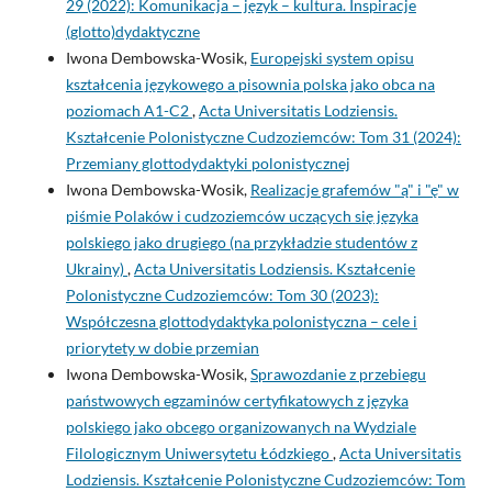
29 (2022): Komunikacja – język – kultura. Inspiracje
(glotto)dydaktyczne
Iwona Dembowska-Wosik,
Europejski system opisu
kształcenia językowego a pisownia polska jako obca na
poziomach A1-C2
,
Acta Universitatis Lodziensis.
Kształcenie Polonistyczne Cudzoziemców: Tom 31 (2024):
Przemiany glottodydaktyki polonistycznej
Iwona Dembowska-Wosik,
Realizacje grafemów "ą" i "ę" w
piśmie Polaków i cudzoziemców uczących się języka
polskiego jako drugiego (na przykładzie studentów z
Ukrainy)
,
Acta Universitatis Lodziensis. Kształcenie
Polonistyczne Cudzoziemców: Tom 30 (2023):
Współczesna glottodydaktyka polonistyczna – cele i
priorytety w dobie przemian
Iwona Dembowska-Wosik,
Sprawozdanie z przebiegu
państwowych egzaminów certyfikatowych z języka
polskiego jako obcego organizowanych na Wydziale
Filologicznym Uniwersytetu Łódzkiego
,
Acta Universitatis
Lodziensis. Kształcenie Polonistyczne Cudzoziemców: Tom