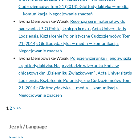
Cudzoziemców: Tom 21 (2014): Glottodydaktyka — media
— komunikacja. Negocjowanie znaczeń
Iwona Dembowska-Wosik,
Recenzja serii materiałów do
nauczania JPJO Polski, krok po kroku
,
Acta Universitatis
Lodziensis. Kształcenie Polonistyczne Cudzoziemców: Tom
21 (2014): Glottodydaktyka — media — komunikacja.
Negocjowanie znaczeń
Iwona Dembowska-Wosik,
Pojęcie wizerunku i jego związki
z glottodydaktyką. Na przykładzie wizerunku Łodzi w
chicagowskim „Dzienniku Związkowym”
,
Acta Universitatis
Lodziensis. Kształcenie Polonistyczne Cudzoziemców: Tom
21 (2014): Glottodydaktyka — media — komunikacja.
Negocjowanie znaczeń
1
2
>
>>
Język / Language
English