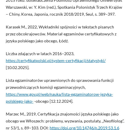
2015 roku: doświadczenia Podmiotu Uprawnionego Uniwersytet
Warszawski, w: Y. Kim (red.), Spotkania Polonistyk Trzech Krajów
– Chiny, Korea, Japonia, rocznik 2018/2019, Seul, s. 389–397.
Karasek M., 2022, Wykładniki spójności w tekstach pisanych
przez obcokrajowców. Materiał egzaminów certyfikatowych z
języka polskiego jako obcego, Łódź.
Liczba zdających w latach 2016–2023,
https://certyfikatpolski.pl/system-certyfikacji/statystyki/
[10.02.2025].
Lista egzaminatorów uprawnionych do sprawowania funkcji
przewodniczących komisji egzaminacyjnych,
https://www.gov.pl/web/nauka/lista-egzaminatorow-jezyka-
polskiego-jako-
-obcego [12.12.2024].
Marzec M., 2019, Certyfikacja znajomości języka polskiego jako
obcego we Włoszech: problemy, wyzwania, postulaty, „Neofilolog”,
nr 53/1, s. 89–103. DOI:
https://doi.org/10.14746/n.2019.53.1.6