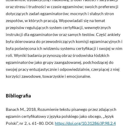
oraz stresu i trudności w czasie egzaminów; swoich preferencji
dotyczących zadań egzaminatorów; mocnych i słabych stron
zespołów, w których pracują. Wypowiadali się na temat
przepisów regulujących system certyfikacji, wewnętrznych
instrukcji dla egzaminatorów oraz samych testów. Część ankiety
była skierowana do przewodniczących komisji egzaminacyjnych i
była poświęcona ich widzeniu systemu certyfikacji i swojej w nim
roli. Wyniki badania przynoszą obraz środowiska łódzkich
egzaminatorów jako grupy zaangażowanej, podchodzącej do
swojej pracy entuzjastycznie i odpowiedzialnie, czerpiącej z niej
korzyści zawodowe, towarzyskie i emocjonalne.
Bibliografia
Banach M., 2018, Rozumienie tekstu pisanego przez zdających
egzamin certyfikatowy z języka polskiego jako obcego, „Język
Polski”, nr 2, s. 61–80. DOI:
https://doi.org/10.31286/JP.98.2.4