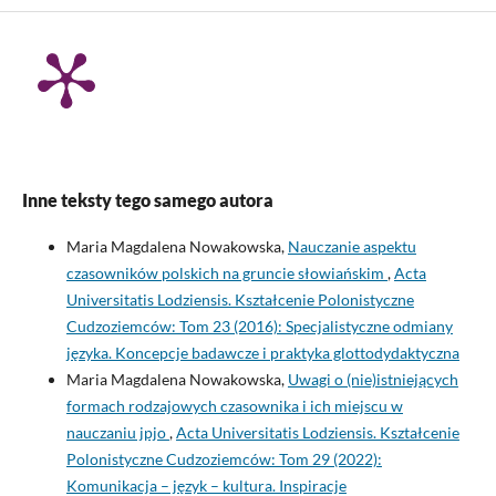
Inne teksty tego samego autora
Maria Magdalena Nowakowska,
Nauczanie aspektu
czasowników polskich na gruncie słowiańskim
,
Acta
Universitatis Lodziensis. Kształcenie Polonistyczne
Cudzoziemców: Tom 23 (2016): Specjalistyczne odmiany
języka. Koncepcje badawcze i praktyka glottodydaktyczna
Maria Magdalena Nowakowska,
Uwagi o (nie)istniejących
formach rodzajowych czasownika i ich miejscu w
nauczaniu jpjo
,
Acta Universitatis Lodziensis. Kształcenie
Polonistyczne Cudzoziemców: Tom 29 (2022):
Komunikacja – język – kultura. Inspiracje