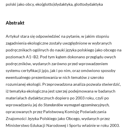
polski jako obcy, eko(glotto)dydaktyka, glottodydaktyka
Abstrakt
Artykuł stara się odpowiedzieć na pytanie, w jakim stopniu
zagadnienia ekologiczne zostały uwzględnione w wybranych
podręcznikach ogólnych do nauki języka polskiego jako obcego na
poziomach A1–B2. Pod tym kątem dokonano przeglądu owych
podręczników, wydanych zarówno przed wprowadzeniem
systemu certyfikacji jpjo, jak i po nim, oraz omówiono sposoby
ewentualnego prezentowania w nich tematów z szeroko
rozumianej ekologii. Przeprowadzona analiza pozwala stwierdzić,
iż tematyka ekologiczna jest szerzej podejmowana w badanych
materiałach dydaktycznych dopiero po 2003 roku, czyli po
wprowadzaniu jej do
Standardów wymagań egzaminacyjnych
,
opracowanych przez Państwową Komisję Poświadczania
Znajomości Języka Polskiego jako Obcego, wydanych przez
Ministerstwo Edukacji Narodowej i Sportu właśnie w roku 2003.