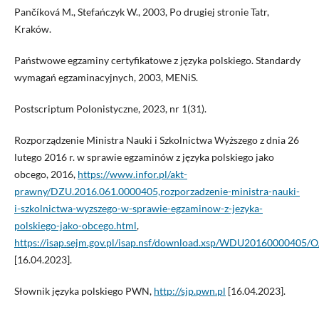
Pančíková M., Stefańczyk W., 2003, Po drugiej stronie Tatr,
Kraków.
Państwowe egzaminy certyfikatowe z języka polskiego. Standardy
wymagań egzaminacyjnych, 2003, MENiS.
Postscriptum Polonistyczne, 2023, nr 1(31).
Rozporządzenie Ministra Nauki i Szkolnictwa Wyższego z dnia 26
lutego 2016 r. w sprawie egzaminów z języka polskiego jako
obcego, 2016,
https://www.infor.pl/akt-
prawny/DZU.2016.061.0000405,rozporzadzenie-ministra-nauki-
i-szkolnictwa-wyzszego-w-sprawie-egzaminow-z-jezyka-
polskiego-jako-obcego.html
,
https://isap.sejm.gov.pl/isap.nsf/download.xsp/WDU20160000405/
[16.04.2023].
Słownik języka polskiego PWN,
http://sjp.pwn.pl
[16.04.2023].