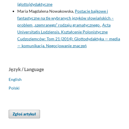
(glotto)dydaktyczne
Maria Magdalena Nowakowska,
Postacie bajkowe i
fantastyczne na tle wybranych języków słowiańskich –
problem „szemranego” rodzaju gramatycznego
,
Acta
Universitatis Lodziensis. Kształcenie Polonistyczne
Cudzoziemców: Tom 21 (2014): Glottodydaktyka — media
— komunikacja. Negocjowanie znaczeń
Język / Language
English
Polski
Zgłoś artykuł