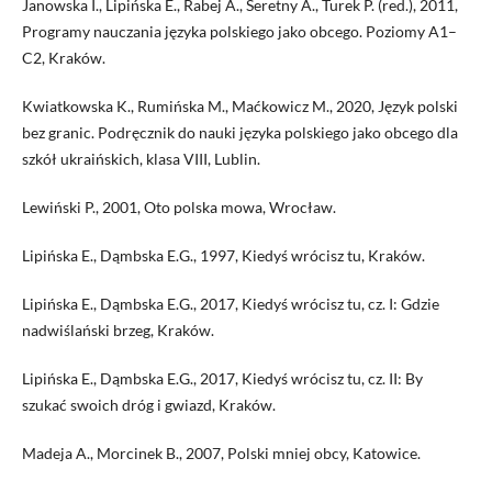
Janowska I., Lipińska E., Rabej A., Seretny A., Turek P. (red.), 2011,
Programy nauczania języka polskiego jako obcego. Poziomy A1–
C2, Kraków.
Kwiatkowska K., Rumińska M., Maćkowicz M., 2020, Język polski
bez granic. Podręcznik do nauki języka polskiego jako obcego dla
szkół ukraińskich, klasa VIII, Lublin.
Lewiński P., 2001, Oto polska mowa, Wrocław.
Lipińska E., Dąmbska E.G., 1997, Kiedyś wrócisz tu, Kraków.
Lipińska E., Dąmbska E.G., 2017, Kiedyś wrócisz tu, cz. I: Gdzie
nadwiślański brzeg, Kraków.
Lipińska E., Dąmbska E.G., 2017, Kiedyś wrócisz tu, cz. II: By
szukać swoich dróg i gwiazd, Kraków.
Madeja A., Morcinek B., 2007, Polski mniej obcy, Katowice.