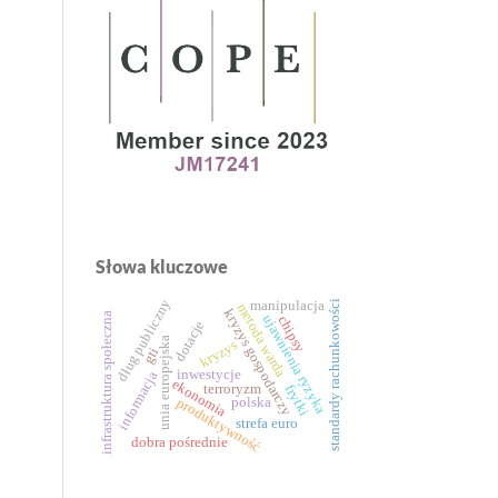
Słowa kluczowe
dług publiczny
standardy rachunkowości
manipulacja
metoda warda
kryzys gospodarczy
infrastruktura społeczna
ujawnienia ryzyka
chipsy
dotacje
unia europejska
kryzys
gti
inwestycje
informacja
ekonomia
terroryzm
frytki
polska
produktywność
strefa euro
dobra pośrednie