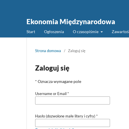
Ekonomia Międzynarodowa
Start
Ogłoszenia
O czasopiśmie
Zawarto
Strona domowa
/
Zaloguj się
Zaloguj się
* Oznacza wymagane pole
Username or Email
*
Hasło (dozwolone małe litery i cyfry)
*