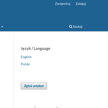
Zarejestruj
Zaloguj
a
Szukaj
Język / Language
English
Polski
Zgłoś artykuł