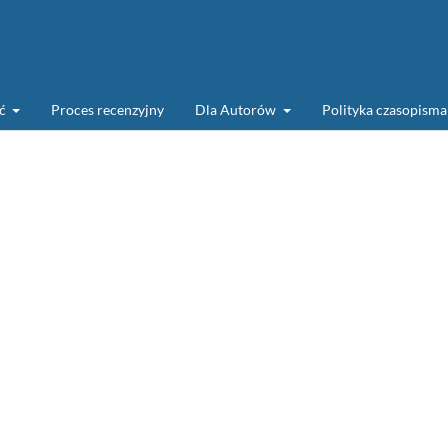
ść
Proces recenzyjny
Dla Autorów
Polityka czasopism