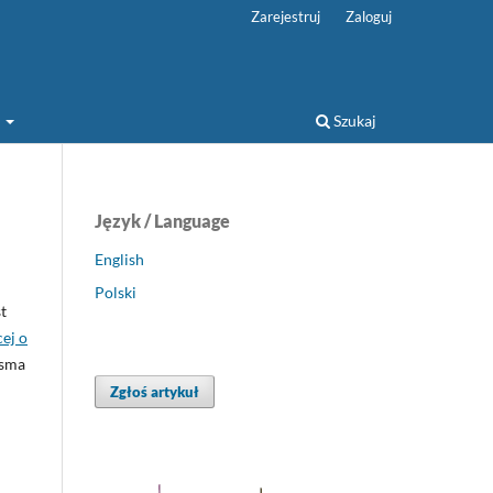
Zarejestruj
Zaloguj
a
Szukaj
Język / Language
English
Polski
t
ej o
isma
Zgłoś artykuł