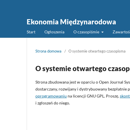
Ekonomia Międzynarodowa
Start
Ogłoszenia
O czasopiśmie
Zawarto
Strona domowa
/
O systemie otwartego czasopisma
O systemie otwartego czaso
Strona zbudowana jest w oparciu o Open Journal Syste
dostarczany, rozwijany i dystrybuowany bezpłatnie
oprogramowaniu
na licencji GNU GPL. Proszę,
skont
i zgłoszeń do niego.