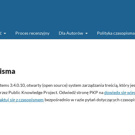
ść
Proces recenzyjny
Dla Autorów
Polityka czasopism
pisma
ms 3.4.0.10, otwarty (open source) system zarządzania treścią, który jes
 przez Public Knowledge Project. Odwiedź stronę PKP na
dowiedx się więc
aktuj się z czasopismem
bezpośrednio w razie pytań dotyczących czasop