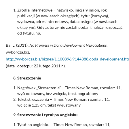
Źródła internetowe – nazwisko, inicjały imion, rok
publikacji (w nawiasach okrągłych), tytuł (kursywą),
wydawca, adres internetowy, data dostępu (w nawiasach
okrągłym). Gdy autorzy nie zostali podani, należy rozpocząć
od tytułu, np.
Baj L. (2011),
No Progress in Doha Development Negotiations
,
wyborcza.biz,
http://wyborcza.biz/biznes/1,100896,9144388,doda_development.ht
(data dostępu: 22 lutego 2011 r.).
Streszczenie
Nagłówek „Streszczenie” – Times New Roman, rozmiar: 11,
wyśrodkowany, bez wcięcia, tekst pogrubiony
Tekst streszczenia – Times New Roman, rozmiar: 11,
wcięcie 1,25 cm, tekst wyjustowany
Streszczenie i tytuł po angielsku
Tytuł po angielsku – Times New Roman, rozmiar: 11,