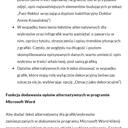
zdjęć, opis najważniejszych elementów budujących przekaz:
„Pani Rektor wręczająca dyplom habilitacyjny Doktor
Annie Kowalskiej”)
W wypadku tworzenia tekstów alternatywnych dla
wykresów oraz infografik warto pamiętać o zawarciu w
nim, oprócz tytułu, streszczenia i opisu trendów płynących
z grafiki. Często, ze względu na długość i poziom
skomplikowania opisywanych danych, warto umieścić opis
wykresu w treści właściwej, pod samą grafiką
Opisów alternatywnych nie trzeba stosować w wypadku
grafik, które mają rolę wyłącznie dekoracyjną (wówczas
oznacza się je, wybierając opcję „Oznacz jako dekoracyjne”).
Funkcja dodawania opisów alternatywnych w programie
Microsoft Word
Aby dodać tekst alternatywny dla grafik/wykresów
zamieszczanych w dokumencie programu Microsoft Word kliknij
prawym przyciskiem myszy na obiekt i wybierz polecenie „Format