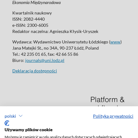
Ekonomia Międzynarodowa
Kwartalnik naukowy
ISSN: 2082-4440
e-ISSN: 2300-6005
Redaktor naczelna: Agnieszka Kłysik-Uryszek
Wydawca: Wydawnictwo Uniwersytetu Łódzkiego (
www
)
Jana Matejki St., no 34A, 90-237 Łódź, Poland
Tel.: 42 235 01 65, fax: 42 66 55 86
Biuro:
journals@uni.lodz.pl
Deklaracja dostępności
polski
Polityka prywatności
Używamy plików cookie
Możemy je zamieścić w celu analizy danych dotyczących odwiedzających,