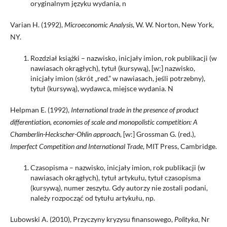
oryginalnym języku wydania, n
Varian H. (1992),
Microeconomic Analysis
, W. W. Norton, New York,
NY.
Rozdział książki – nazwisko, inicjały imion, rok publikacji (w
nawiasach okrągłych), tytuł (kursywą), [w:] nazwisko,
inicjały imion (skrót „red.” w nawiasach, jeśli potrzebny),
tytuł (kursywą), wydawca, miejsce wydania. N
Helpman E. (1992),
International trade in the presence of product
differentiation, economies of scale and monopolistic competition: A
Chamberlin-Heckscher-Ohlin approach
, [w:] Grossman G. (red.),
Imperfect Competition and International Trade
, MIT Press, Cambridge.
Czasopisma – nazwisko, inicjały imion, rok publikacji (w
nawiasach okrągłych), tytuł artykułu, tytuł czasopisma
(kursywą), numer zeszytu. Gdy autorzy nie zostali podani,
należy rozpocząć od tytułu artykułu, np.
Lubowski A. (2010), Przyczyny kryzysu finansowego,
Polityka
, Nr