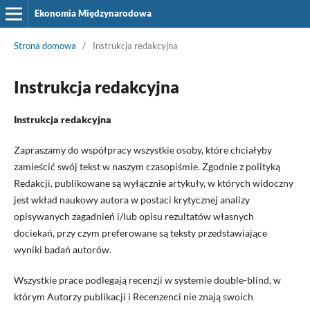
Ekonomia Międzynarodowa
Strona domowa
/
Instrukcja redakcyjna
Instrukcja redakcyjna
Instrukcja redakcyjna
Zapraszamy do współpracy wszystkie osoby, które chciałyby
zamieścić swój tekst w naszym czasopiśmie. Zgodnie z polityką
Redakcji, publikowane są wyłącznie artykuły, w których widoczny
jest wkład naukowy autora w postaci krytycznej analizy
opisywanych zagadnień i/lub opisu rezultatów własnych
dociekań, przy czym preferowane są teksty przedstawiające
wyniki badań autorów.
Wszystkie prace podlegają recenzji w systemie double-blind, w
którym Autorzy publikacji i Recenzenci nie znają swoich