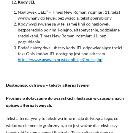
Kody JEL
Nagłówek „JEL:” – Times New Roman, rozmiar: 11, tekst
wyrównany do lewej, bez wcięcia, tekst pogrubiony
Kody wypisywane są w tej samej linii co nagłówek,
bezpośrednio po nim, kolejno, alfabetycznie, oddzielane
średnikami, Times New Roman, rozmiar: 11, bez
pogrubienia
Podać należy dwa lub trzy kody JEL odpowiadające treści
teks Opis kodów JEL dostępny jest pod adresem
https://www.aeaweb.org/econlit/jelCodes.php
Dostępność cyfrowa – teksty alternatywne
Prosimy o dołączanie do wszystkich ilustracji w czasopismach
opisów alternatywnych.
Tekst alternatywny to tekstowa informacja dotycząca tego, co
widać na elemencie graficznym, a co jest ważne dla tekstu czy
tematu, który ten element ilustruje. Teksty alternatywne są