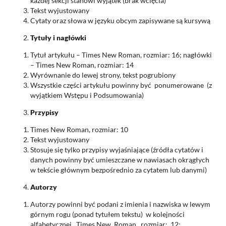
każdej sekcji stanowi wyjątek (brak wcięcia)
Tekst wyjustowany
Cytaty oraz słowa w języku obcym zapisywane są kursywą
Tytuły i nagłówki
Tytuł artykułu – Times New Roman, rozmiar: 16; nagłówki
– Times New Roman, rozmiar: 14
Wyrównanie do lewej strony, tekst pogrubiony
Wszystkie części artykułu powinny być ponumerowane (z
wyjątkiem Wstępu i Podsumowania)
Przypisy
Times New Roman, rozmiar: 10
Tekst wyjustowany
Stosuje się tylko przypisy wyjaśniające (źródła cytatów i
danych powinny być umieszczane w nawiasach okrągłych
w tekście głównym bezpośrednio za cytatem lub danymi)
Autorzy
Autorzy powinni być podani z imienia i nazwiska w lewym
górnym rogu (ponad tytułem tekstu) w kolejności
alfabetycznej. Times New Roman, rozmiar: 12;