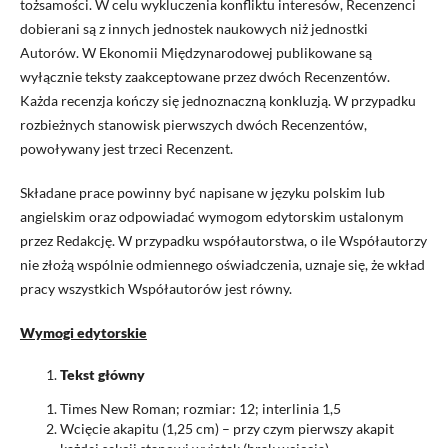
tożsamości. W celu wykluczenia konfliktu interesów, Recenzenci
dobierani są z innych jednostek naukowych niż jednostki
Autorów. W Ekonomii Międzynarodowej publikowane są
wyłącznie teksty zaakceptowane przez dwóch Recenzentów.
Każda recenzja kończy się jednoznaczną konkluzją. W przypadku
rozbieżnych stanowisk pierwszych dwóch Recenzentów,
powoływany jest trzeci Recenzent.
Składane prace powinny być napisane w języku polskim lub
angielskim oraz odpowiadać wymogom edytorskim ustalonym
przez Redakcję. W przypadku współautorstwa, o ile Współautorzy
nie złożą wspólnie odmiennego oświadczenia, uznaje się, że wkład
pracy wszystkich Współautorów jest równy.
Wymogi edytorskie
Tekst główny
Times New Roman; rozmiar: 12; interlinia 1,5
Wcięcie akapitu (1,25 cm) – przy czym pierwszy akapit