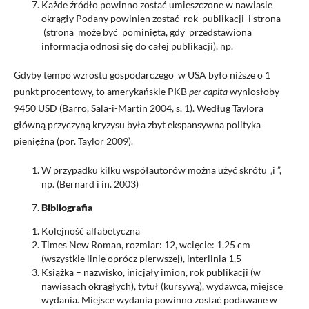
Każde źródło powinno zostać umieszczone w nawiasie
okrągły Podany powinien zostać rok publikacji i strona
(strona może być pominięta, gdy przedstawiona
informacja odnosi się do całej publikacji), np.
Gdyby tempo wzrostu gospodarczego w USA było niższe o 1
punkt procentowy, to amerykańskie PKB
per capita
wyniosłoby
9450 USD (Barro, Sala-i-Martin 2004, s. 1). Według Taylora
główną przyczyną kryzysu była zbyt ekspansywna polityka
pieniężna (por. Taylor 2009).
W przypadku kilku współautorów można użyć skrótu „i ”,
np. (Bernard i in. 2003)
Bibliografia
Kolejność alfabetyczna
Times New Roman, rozmiar: 12, wcięcie: 1,25 cm
(wszystkie linie oprócz pierwszej), interlinia 1,5
Książka – nazwisko, inicjały imion, rok publikacji (w
nawiasach okrągłych), tytuł (kursywą), wydawca, miejsce
wydania. Miejsce wydania powinno zostać podawane w