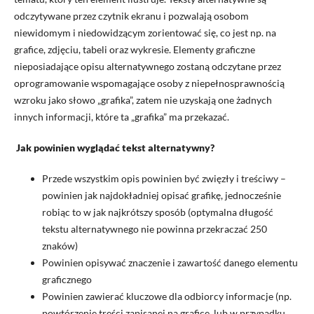
odczytywane przez czytnik ekranu i pozwalają osobom
niewidomym i niedowidzącym zorientować się, co jest np. na
grafice, zdjęciu, tabeli oraz wykresie. Elementy graficzne
nieposiadające opisu alternatywnego zostaną odczytane przez
oprogramowanie wspomagające osoby z niepełnosprawnością
wzroku jako słowo „grafika”, zatem nie uzyskają one żadnych
innych informacji, które ta „grafika” ma przekazać.
Jak powinien wyglądać tekst alternatywny?
Przede wszystkim opis powinien być zwięzły i treściwy –
powinien jak najdokładniej opisać grafikę, jednocześnie
robiąc to w jak najkrótszy sposób (optymalna długość
tekstu alternatywnego nie powinna przekraczać 250
znaków)
Powinien opisywać znaczenie i zawartość danego elementu
graficznego
Powinien zawierać kluczowe dla odbiorcy informacje (np.
powtórzenie treści zapisanej na grafice, lub w przypadku