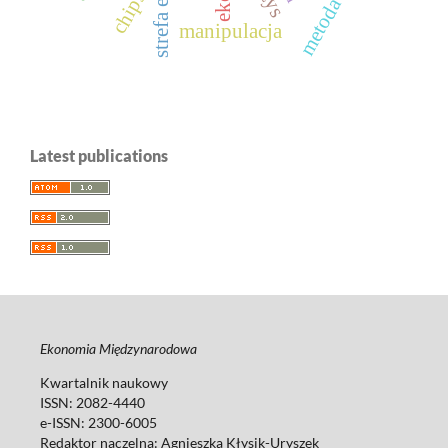
metoda warda
strefa euro
chipsy
manipulacja
Latest publications
Ekonomia Międzynarodowa
Kwartalnik naukowy
ISSN: 2082-4440
e-ISSN: 2300-6005
Redaktor naczelna: Agnieszka Kłysik-Uryszek