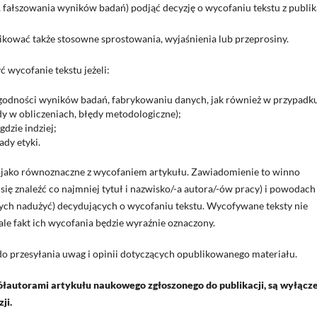
 fałszowania wyników badań) podjąć decyzję o wycofaniu tekstu z publika
likować także stosowne sprostowania, wyjaśnienia lub przeprosiny.
 wycofanie tekstu jeżeli:
godności wyników badań, fabrykowaniu danych, jak również w przypadk
y w obliczeniach, błędy metodologiczne);
dzie indziej;
ady etyki.
 jako równoznaczne z wycofaniem artykułu. Zawiadomienie to winno
ię znaleźć co najmniej tytuł i nazwisko/-a autora/-ów pracy) i powodach
ych nadużyć) decydujących o wycofaniu tekstu. Wycofywane teksty nie
ale fakt ich wycofania będzie wyraźnie oznaczony.
o przesyłania uwag i opinii dotyczących opublikowanego materiału.
ółautorami artykułu naukowego zgłoszonego do publikacji, są wyłącze
ji.