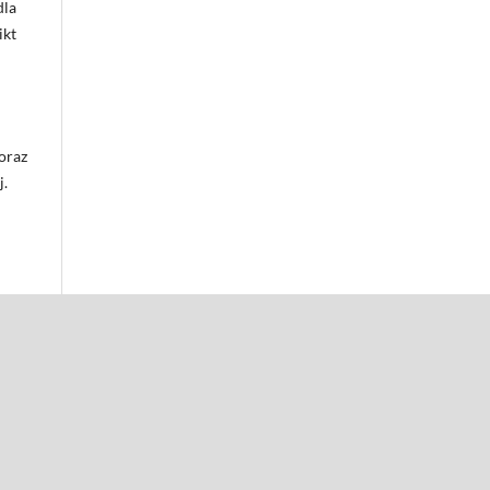
dla
ikt
oraz
j.