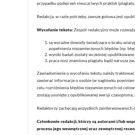
przypadku podejrzeń nieuczciwych praktyk (plagiatu,
Redakcja, w razie potrzeby, zawsze gotowa jest opub
Wycofanie tekstu:
Zespół redakcyjny może rozważyć
są wyraźne dowody świadczące o braku wiary
popełnienia niezamierzonych błędów (np. błęd
wyniki badań zostały wcześniej opublikowane g
praca nosi znamiona plagiatu bądź narusza zas
Zawiadomienie o wycofaniu tekstu należy traktować
zawierać informacje o osobie (w nagłówku powinien s
celu rozróżnienia błędów niezamierzonych od celow
zostają usunięte z opublikowanej wersji czasopisma, 
Redaktorzy zachęcają wszystkich zainteresowanych d
Członkowie redakcji, którzy są autorami i/lub wsp
procesu jego wewnętrznej oraz zewnętrznej recenz