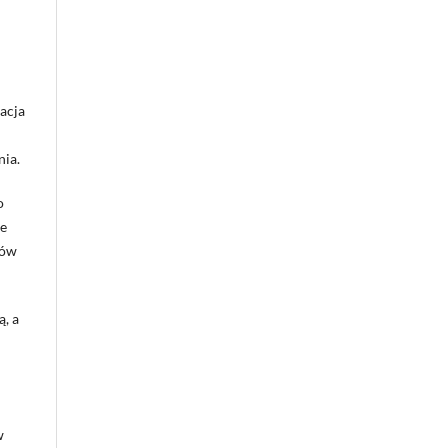
acja
ia.
o
ie
rów
, a
w