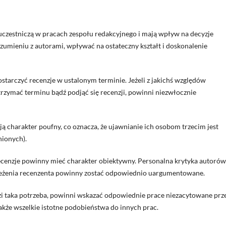
czestniczą w pracach zespołu redakcyjnego i mają wpływ na decyzje
umieniu z autorami, wpływać na ostateczny kształt i doskonalenie
starczyć recenzje w ustalonym terminie. Jeżeli z jakichś względów
otrzymać terminu bądź podjąć się recenzji, powinni niezwłocznie
 charakter poufny, co oznacza, że ujawnianie ich osobom trzecim jest
nionych).
cenzje powinny mieć charakter obiektywny. Personalna krytyka autorów
rzeżenia recenzenta powinny zostać odpowiednio uargumentowane.
zi taka potrzeba, powinni wskazać odpowiednie prace niezacytowane prz
akże wszelkie istotne podobieństwa do innych prac.