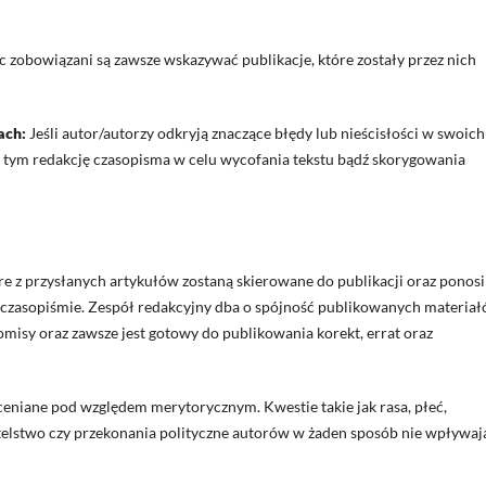
 zobowiązani są zawsze wskazywać publikacje, które zostały przez nich
ach:
Jeśli autor/autorzy odkryją znaczące błędy lub nieścisłości w swoich
 tym redakcję czasopisma w celu wycofania tekstu bądź skorygowania
re z przysłanych artykułów zostaną skierowane do publikacji oraz ponosi
 czasopiśmie. Zespół redakcyjny dba o spójność publikowanych materiał
isy oraz zawsze jest gotowy do publikowania korekt, errat oraz
oceniane pod względem merytorycznym. Kwestie takie jak rasa, płeć,
telstwo czy przekonania polityczne autorów w żaden sposób nie wpływaj