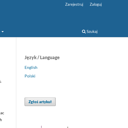
Zarejestruj
Zaloguj
a
Szukaj
Język / Language
English
Polski
,
Zgłoś artykuł
rac
ch