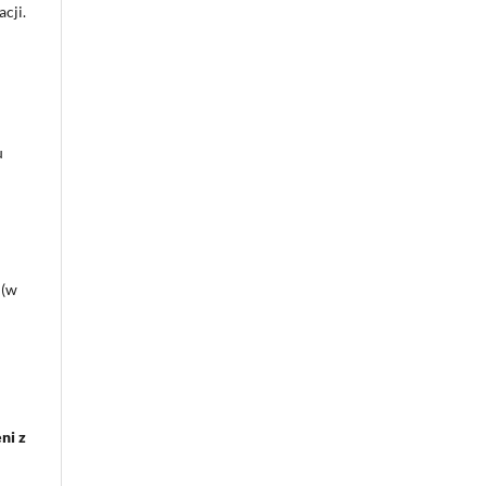
cji.
u
 (w
ni z