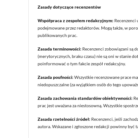
Zasady dotyczące recenzentów
Współpraca z zespołem redakcyjnym:
Recenzenci u
podejmowane przez redaktorów. Mogą także, w poroz
publikowanych prac.
Zasada terminowości:
Recenzenci zobowiązani są do
(merytorycznych, braku czasu) nie są oni w stanie d
poinformować o tym fakcie zespół redakcyjny.
Zasada poufności:
Wszystkie recenzowane prace mają
niedopuszczalne (za wyjątkiem osób do tego upoważ
Zasada zachowania standardów obiektywności:
Re
prac jest uważana za niestosowną. Wszystkie spost
Zasada rzetelności źródeł:
Recenzenci, jeśli zachod
autora. Wskazane i zgłoszone redakcji powinny być t