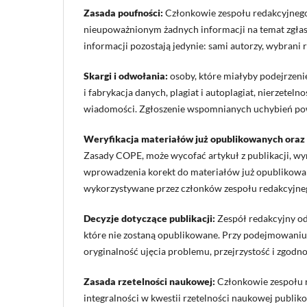
Zasada poufności:
Członkowie zespołu redakcyjnego 
nieupoważnionym żadnych informacji na temat zgłas
informacji pozostają jedynie: sami autorzy, wybrani
Skargi i odwołania:
osoby, które miałyby podejrzeni
i fabrykacja danych, plagiat i autoplagiat, nierzetel
wiadomości. Zgłoszenie wspomnianych uchybień pow
Weryfikacja materiałów już opublikowanych oraz 
Zasady COPE, może wycofać artykuł z publikacji, wy
wprowadzenia korekt do materiałów już opublikowa
wykorzystywane przez członków zespołu redakcyjne
Decyzje dotyczące publikacji:
Zespół redakcyjny od
które nie zostaną opublikowane. Przy podejmowaniu d
oryginalność ujęcia problemu, przejrzystość i zgod
Zasada rzetelności naukowej:
Członkowie zespołu r
integralności w kwestii rzetelności naukowej publi