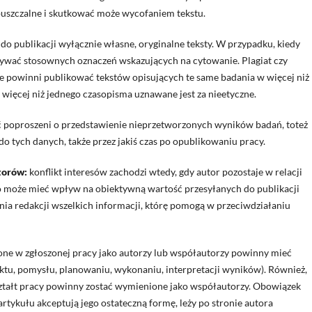
puszczalne i skutkować może wycofaniem tekstu.
o publikacji wyłącznie własne, oryginalne teksty. W przypadku, kiedy
żywać stosownych oznaczeń wskazujących na cytowanie. Plagiat czy
e powinni publikować tekstów opisujących te same badania w więcej niż
więcej niż jednego czasopisma uznawane jest za nieetyczne.
 poproszeni o przedstawienie nieprzetworzonych wyników badań, toteż
o tych danych, także przez jakiś czas po opublikowaniu pracy.
torów:
konflikt interesów zachodzi wtedy, gdy autor pozostaje w relacji
o może mieć wpływ na obiektywną wartość przesyłanych do publikacji
ia redakcji wszelkich informacji, którę pomogą w przeciwdziałaniu
ne w zgłoszonej pracy jako autorzy lub współautorzy powinny mieć
ektu, pomysłu, planowaniu, wykonaniu, interpretacji wyników). Również,
ształt pracy powinny zostać wymienione jako współautorzy. Obowiązek
rtykułu akceptują jego ostateczną formę, leży po stronie autora