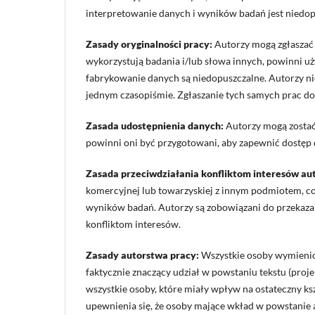
interpretowanie danych i wyników badań jest niedo
Zasady oryginalności pracy:
Autorzy mogą zgłaszać d
wykorzystują badania i/lub słowa innych, powinni u
fabrykowanie danych są niedopuszczalne. Autorzy ni
jednym czasopiśmie. Zgłaszanie tych samych prac do 
Zasada udostępnienia danych:
Autorzy mogą zostać
powinni oni być przygotowani, aby zapewnić dostęp d
Zasada przeciwdziałania konfliktom interesów au
komercyjnej lub towarzyskiej z innym podmiotem, c
wyników badań. Autorzy są zobowiązani do przekazan
konfliktom interesów.
Zasady autorstwa pracy:
Wszystkie osoby wymienio
faktycznie znaczący udział w powstaniu tekstu (proj
wszystkie osoby, które miały wpływ na ostateczny k
upewnienia się, że osoby mające wkład w powstanie a