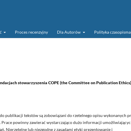
ść
Proces recenzyjny
Dla Autorów
Polityka czasopism
ndacjach stowarzyszenia COPE (the Committee on Publication Ethics)
do publikacji tekstów są zobowiązani do rzetelnego opisu wykonanych p
. Prace powinny zawierać wystarczająco dużo informacji umożliwiający
ań. Nierzetelne lub niezgodne z zasadami etyki prezentowanie i