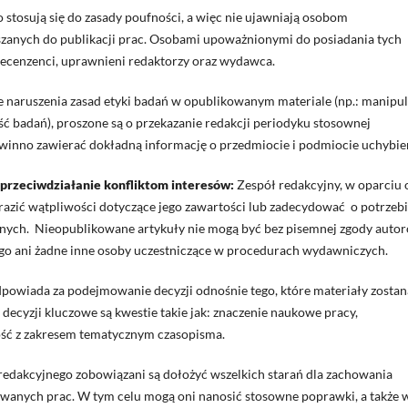
stosują się do zasady poufności, a więc nie ujawniają osobom
zanych do publikacji prac. Osobami upoważnionymi do posiadania tych
 recenzenci, uprawnieni redaktorzy oraz wydawca.
e naruszenia zasad etyki badań w opublikowanym materiale (np.: manipul
ność badań), proszone są o przekazanie redakcji periodyku stosownej
inno zawierać dokładną informację o przedmiocie i podmiocie uchybien
przeciwdziałanie konfliktom interesów:
Zespół redakcyjny, w oparciu 
razić wątpliwości dotyczące jego zawartości lub zadecydować o potrzeb
nych. Nieopublikowane artykuły nie mogą być bez pisemnej zgody auto
go ani żadne inne osoby uczestniczące w procedurach wydawniczych.
powiada za podejmowanie decyzji odnośnie tego, które materiały zostaną
ecyzji kluczowe są kwestie takie jak: znaczenie naukowe pracy,
ność z zakresem tematycznym czasopisma.
edakcyjnego zobowiązani są dołożyć wszelkich starań dla zachowania
kowanych prac. W tym celu mogą oni nanosić stosowne poprawki, a także 