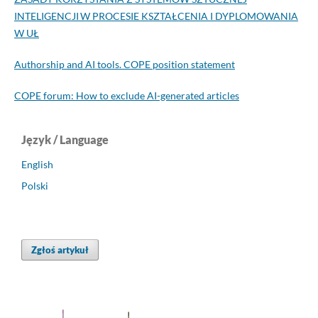
INTELIGENCJI W PROCESIE KSZTAŁCENIA I DYPLOMOWANIA
W UŁ
Authorship and AI tools. COPE position statement
COPE forum: How to exclude AI-generated articles
Język / Language
English
Polski
Zgłoś artykuł