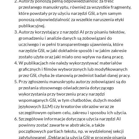
Autorzy ponoszą pełną odpowiedzialność za treść
przesłanego manuskryptu, również za wszystkie fragmenty,
które powstały przy użyciu narzędzi GSI, a tym samym
ponoszą odpowiedzialność za wszelkie naruszenia etyki
publikacyjnej.
Autorzy korzystający z narzędzi AI przy pisaniu tekstów,
gromadzeniu i analizie danych są zobowiązani do
uczciwego i w pełni transparentnego ujawnienia, które
narzędzie GSI, w jaki dokładnie sposób i w jakim zakresie
zostało użyte oraz jaki miało ono wpływ na daną pracę.
W publikacjach nie należy wykorzystywać materiałów
graficznych i filmów wytworzonych lub modyfikowanych
przez GSI, chyba że stanowią przedmiot badań danej pracy.
Przy zgłoszeniu manuskryptu autorzy zobowiązani są do
przesłania stosownego oświadczenia dotyczącego
wykorzystania przy tworzeniu pracy narzędzi
wspomaganych GSI, w tym chatbotów, dużych modeli
językowych (LLM) czy kreatorów obrazów wraz ze
szczegółowym opisem celu, zakresu i sposobu ich użycia.
Szczegółowe informacje dotyczące użycia narzędzi AI
powinny zostać zawarte w abstrakcie, a także
początkowych partiach tekstu, np. w wydzielonej sekcji
zatytułowanej „Deklaracja użycia GSI w procesie pisania