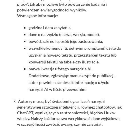
pracy”, tak aby możliwe było powtórzenie badania i
potwierdzenie wiarygodności wyników.
Wymagane informacje:
godzina i data zapytania,
dane o narzędziu (nazwa, wersja, model),
powód, zakres i sposób jego zastosowania,
wszystkie komendy (tj. pełnymi promptami) użyte do
uzyskania nowego tekstu, przekształceń tekstu lub
konwersji tekstu na tabele czy ilustracje,
nazwa i wersja użytego narzędzia AI.
Dodatkowo, zgłaszając manuskrypt do publikacji,
autor powinien zamieścić informację o użyciu
narzędzi AI w liście przewodnim.
Autorzy muszą być świadomi ograniczeń narzędzi
generatywnej sztucznej inteligencji, również chatbotów, jak
ChatGPT, wynikających ze stronniczości, błędów i luk w
wiedzy. Należy każdorazowo weryfikować dane wyjściowe,
w szczególności zwrócić uwagę, czy nie zaistniał: