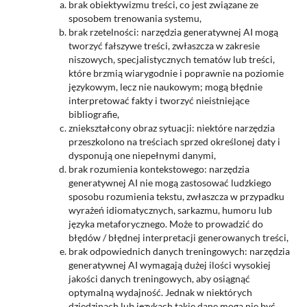
brak obiektywizmu treści, co jest związane ze
sposobem trenowania systemu,
brak rzetelności: narzędzia generatywnej AI mogą
tworzyć fałszywe treści, zwłaszcza w zakresie
niszowych, specjalistycznych tematów lub treści,
które brzmią wiarygodnie i poprawnie na poziomie
językowym, lecz nie naukowym; mogą błędnie
interpretować fakty i tworzyć nieistniejące
bibliografie,
zniekształcony obraz sytuacji: niektóre narzędzia
przeszkolono na treściach sprzed określonej daty i
dysponują one niepełnymi danymi,
brak rozumienia kontekstowego: narzędzia
generatywnej AI nie mogą zastosować ludzkiego
sposobu rozumienia tekstu, zwłaszcza w przypadku
wyrażeń idiomatycznych, sarkazmu, humoru lub
języka metaforycznego. Może to prowadzić do
błędów / błędnej interpretacji generowanych treści,
brak odpowiednich danych treningowych: narzędzia
generatywnej AI wymagają dużej ilości wysokiej
jakości danych treningowych, aby osiągnąć
optymalną wydajność. Jednak w niektórych
dziedzinach lub językach takie dane mogą nie być