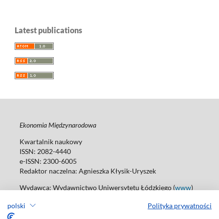
Latest publications
Ekonomia Międzynarodowa
Kwartalnik naukowy
ISSN: 2082-4440
e-ISSN: 2300-6005
Redaktor naczelna: Agnieszka Kłysik-Uryszek
Wydawca: Wydawnictwo Uniwersytetu Łódzkiego (
www
)
Jana Matejki St., no 34A, 90-237 Łódź, Poland
polski
Polityka prywatności
Tel.: 42 235 01 65, fax: 42 66 55 86
Biuro:
journals@uni.lodz.pl