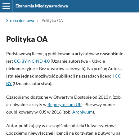
Ekonomia Międzynarodowa
Strona domowa
/
Polityka OA
Polityka OA
Podstawową licencją publikowania artykułów w czasopiśmie
jest
CC-BY-NC-ND 4.0
(Uznanie autorstwa – Użycie
niekomercyjne – Bez utworów zależnych). Na prośbę Autora
istnieje jednak możliwość publikacji na zasadach licencji
CC-
BY
(Uznanie autorstwa).
Czasopismo dostępne w Otwartym Dostępie od 2013 r. (zob.
archiwalne zeszyty w
Repozytorium UŁ
). Pierwszy numer
opublikowany w OJS w 2016 (zob.
Archiwum
).
Autor publikujący w czasopiśmie udziela Uniwersytetowi
Łódzkiemu niewyłącznej licencji na korzystanie z utworu na