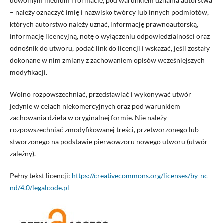
dowolnym medium i formacie, pod warunkiem uznania autorstwa
– należy oznaczyć imię i nazwisko twórcy lub innych podmiotów,
których autorstwo należy uznać, informację prawnoautorską,
informację licencyjną, notę o wyłączeniu odpowiedzialności oraz
odnośnik do utworu, podać link do licencji i wskazać, jeśli zostały
dokonane w nim zmiany z zachowaniem opisów wcześniejszych
modyfikacji.
Wolno rozpowszechniać, przedstawiać i wykonywać utwór
jedynie w celach niekomercyjnych oraz pod warunkiem
zachowania dzieła w oryginalnej formie. Nie należy
rozpowszechniać zmodyfikowanej treści, przetworzonego lub
stworzonego na podstawie pierwowzoru nowego utworu (utwór
zależny).
Pełny tekst licencji:
https://creativecommons.org/licenses/by-nc-
nd/4.0/legalcode.pl