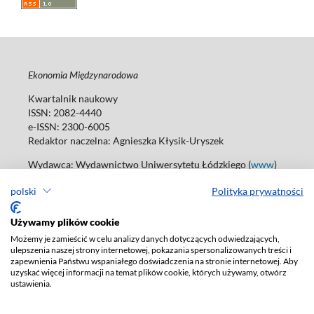
Ekonomia Międzynarodowa
Kwartalnik naukowy
ISSN: 2082-4440
e-ISSN: 2300-6005
Redaktor naczelna: Agnieszka Kłysik-Uryszek
Wydawca: Wydawnictwo Uniwersytetu Łódzkiego (
www
)
Jana Matejki St., no 34A, 90-237 Łódź, Poland
polski
Polityka prywatności
Tel.: 42 235 01 65, fax: 42 66 55 86
Biuro:
journals@uni.lodz.pl
Używamy plików cookie
Deklaracja dostępności
Możemy je zamieścić w celu analizy danych dotyczących odwiedzających,
ulepszenia naszej strony internetowej, pokazania spersonalizowanych treści i
zapewnienia Państwu wspaniałego doświadczenia na stronie internetowej. Aby
uzyskać więcej informacji na temat plików cookie, których używamy, otwórz
ustawienia.