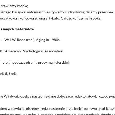
le stawiamy kropkę.
isanego kursywą, natomiast nie używamy cudzysłowu; dajemy przecinek
oczątkową i końcową stroną artykułu. Całość kończymy kropką.
i i innych materiałów.
. . W: L.W. Roon (red.), Aging in 1980s:
 OC: American Psychological Association.
ologii podczas pisania pracy magisterskiej.
dzki, Łódź.
erę W i dwukropek, a następnie dane dotyczące redaktora(ów), rozpoczyn
m w nawiasie piszemy (red.), następnie przecinek i kursywą tytuł książk
st umieszczamy w nawiasie, następnie podajemy miejsce wydania, dwukro