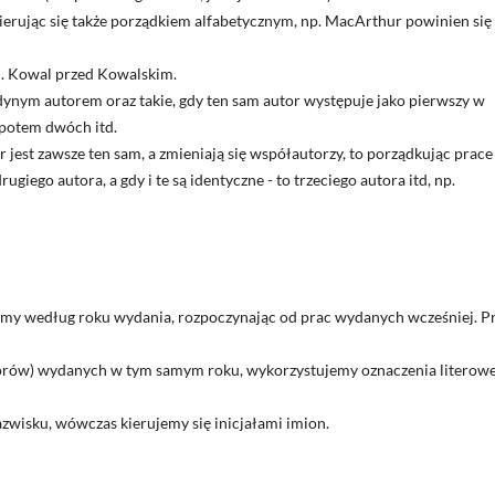
kierując się także porządkiem alfabetycznym, np. MacArthur powinien się
zn. Kowal przed Kowalskim.
dynym autorem oraz takie, gdy ten sam autor występuje jako pierwszy w
 potem dwóch itd.
 jest zawsze ten sam, a zmieniają się współautorzy, to porządkując prace
ugiego autora, a gdy i te są identyczne - to trzeciego autora itd, np.
emy według roku wydania, rozpoczynając od prac wydanych wcześniej. P
torów) wydanych w tym samym roku, wykorzystujemy oznaczenia literow
wisku, wówczas kierujemy się inicjałami imion.