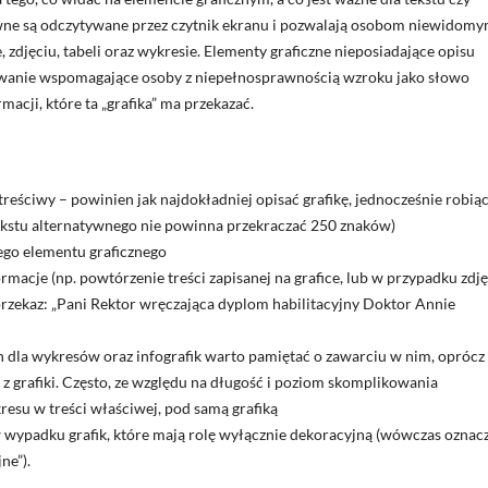
tywne są odczytywane przez czytnik ekranu i pozwalają osobom niewidomy
, zdjęciu, tabeli oraz wykresie. Elementy graficzne nieposiadające opisu
wanie wspomagające osoby z niepełnosprawnością wzroku jako słowo
rmacji, które ta „grafika” ma przekazać.
reściwy – powinien jak najdokładniej opisać grafikę, jednocześnie robiąc
ekstu alternatywnego nie powinna przekraczać 250 znaków)
ego elementu graficznego
macje (np. powtórzenie treści zapisanej na grafice, lub w przypadku zdję
rzekaz: „Pani Rektor wręczająca dyplom habilitacyjny Doktor Annie
dla wykresów oraz infografik warto pamiętać o zawarciu w nim, oprócz
 z grafiki. Często, ze względu na długość i poziom skomplikowania
esu w treści właściwej, pod samą grafiką
 wypadku grafik, które mają rolę wyłącznie dekoracyjną (wówczas oznac
ne”).