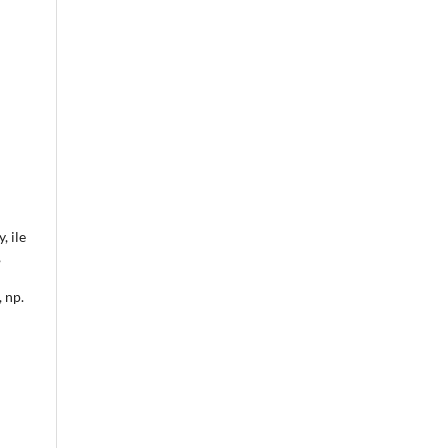
, ile
,
 np.