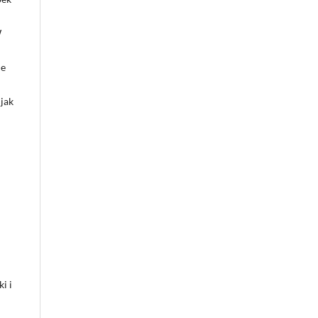
W
je
 jak
i i