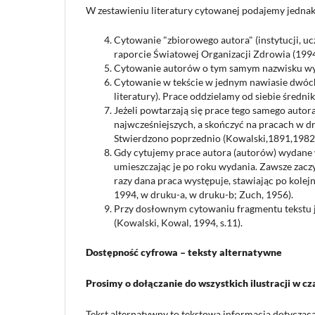
W zestawieniu literatury cytowanej podajemy jednak
Cytowanie "zbiorowego autora" (instytucji, u
raporcie Światowej Organizacji Zdrowia (1994)
Cytowanie autorów o tym samym nazwisku wym
Cytowanie w tekście w jednym nawiasie dwóch 
literatury). Prace oddzielamy od siebie średni
Jeżeli powtarzają się prace tego samego autor
najwcześniejszych, a skończyć na pracach w dr
Stwierdzono poprzednio (Kowalski,1891,1982, 
Gdy cytujemy prace autora (autorów) wydane w 
umieszczając je po roku wydania. Zawsze zacz
razy dana praca występuje, stawiając po kolej
1994, w druku-a, w druku-b; Zuch, 1956).
Przy dosłownym cytowaniu fragmentu tekstu ja
(Kowalski, Kowal, 1994, s.11).
Dostępność cyfrowa – teksty alternatywne
Prosimy o dołączanie do wszystkich ilustracji w 
Tekst alternatywny to tekstowa informacja dotycząca 