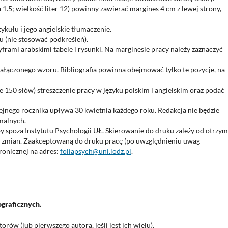
1.5; wielkość liter 12) powinny zawierać margines 4 cm z lewej strony,
ykułu i jego angielskie tłumaczenie.
u (nie stosować podkreśleń).
rami arabskimi tabele i rysunki. Na marginesie pracy należy zaznaczyć
ałączonego wzoru. Bibliografia powinna obejmować tylko te pozycje, na
 150 słów) streszczenie pracy w języku polskim i angielskim oraz podać
ejnego rocznika upływa 30 kwietnia każdego roku. Redakcja nie będzie
malnych.
y spoza Instytutu Psychologii UŁ. Skierowanie do druku zależy od otrzy
h zmian. Zaakceptowaną do druku pracę (po uwzględnieniu uwag
ronicznej na adres:
foliapsych@uni.lodz.pl
.
ograficznych.
ów (lub pierwszego autora, jeśli jest ich wielu).