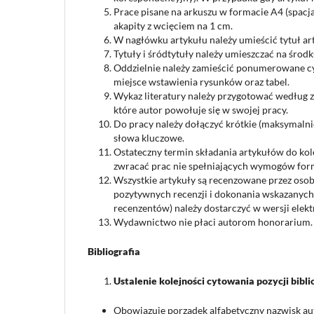
Prace pisane na arkuszu w formacie A4 (spacja 
akapity z wcięciem na 1 cm.
W nagłówku artykułu należy umieścić tytuł art
Tytuły i śródtytuły należy umieszczać na środk
Oddzielnie należy zamieścić ponumerowane cyf
miejsce wstawienia rysunków oraz tabel.
Wykaz literatury należy przygotować według z
które autor powołuje się w swojej pracy.
Do pracy należy dołączyć krótkie (maksymalnie
słowa kluczowe.
Ostateczny termin składania artykułów do kol
zwracać prac nie spełniających wymogów for
Wszystkie artykuły są recenzowane przez osob
pozytywnych recenzji i dokonania wskazanyc
recenzentów) należy dostarczyć w wersji elekt
Wydawnictwo nie płaci autorom honorarium.
Bibliografia
Ustalenie kolejno
ś
ci cytowania pozycji bibli
Obowiązuje porządek alfabetyczny nazwisk autor