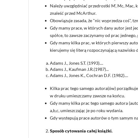
Należy uwzględniać przedrostki M', Mc, Mac, 
znaleść przed McArthur.
Obowiązuje zasada, że "nic wyprzedza coś", t
Gdy mamy prace, w których dany autor jest je
spółce, to zawsze zaczynamy od prac jednego,
Gdy mamy kilka prac, w których pierwszy autor
kierujemy się literą rozpoczynającą nazwisko dr
Adams J., Jones S.T. (1993)....
Adams J., Kaufman J.R.(1987)...
Adams J., Jones K., Cochran D.F. (1982)....
Kilka prac tego samego autora(ów) porządkuj
w druku umieszczamy zawsze na końcu.
Gdy mamy kilka prac tego samego autora (au
a,b,c, umieszczając je po roku wydania.
Gdy wystepują prace autorów o tym samym naz
Sposób cytowania całej ksi
ąż
ki.