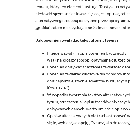
tematu, który ten element ilustruje. Teksty alterna
niedowidzącym zorientować się, co jest np. na grafice
alternatywnego zostaną odczytane przez oprogramo
„grafika”, zatem nie uzyskają one żadnych innych info
Jak powinien wyglądać tekst alternatywny?
Przede wszystkim opis powinien być zwięzły i t
w jak najkrótszy sposób (optymalna długość t
Powinien opisywać znaczenie i zawartość dan
Powinien zawierać kluczowe dla odbiorcy infor
opis najważniejszych elementów budujących p
Kowalskiej”)
W wypadku tworzenia tekstów alternatywnych 
tytułu, streszczenia i opisu trendów płynących
opisywanych danych, warto umieścić opis wykr
Opisów alternatywnych nie trzeba stosować w
się je, wybierając opcję „Oznacz jako dekoracyj