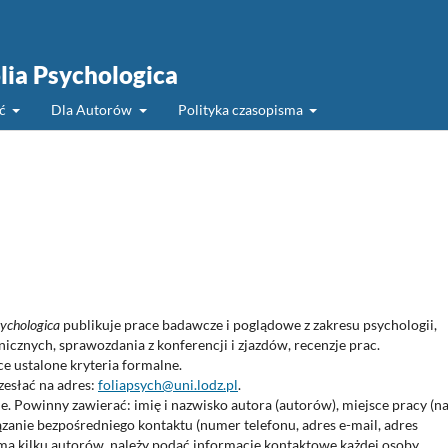
olia Psychologica
ść
Dla Autorów
Polityka czasopisma
sychologica
publikuje prace badawcze i poglądowe z zakresu psychologii,
nicznych, sprawozdania z konferencji i zjazdów, recenzje prac.
e ustalone kryteria formalne.
zesłać na adres:
foliapsych@uni.lodz.pl
.
e. Powinny zawierać: imię i nazwisko autora (autorów), miejsce pracy (n
zanie bezpośredniego kontaktu (numer telefonu, adres e-mail, adres
a kilku autorów, należy podać informacje kontaktowe każdej osoby.