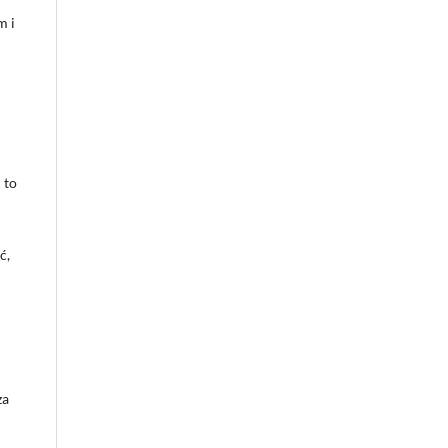
m i
 to
ć,
za