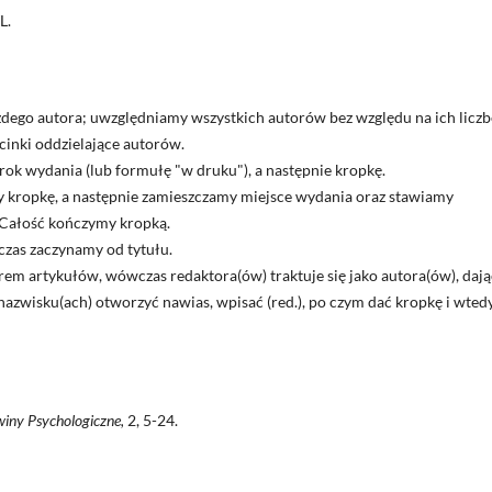
L.
żdego autora; uwzględniamy wszystkich autorów bez względu na ich liczb
cinki oddzielające autorów.
k wydania (lub formułę "w druku"), a następnie kropkę.
y kropkę, a następnie zamieszczamy miejsce wydania oraz stawiamy
Całość kończymy kropką.
wczas zaczynamy od tytułu.
iorem artykułów, wówczas redaktora(ów) traktuje się jako autora(ów), dają
 nazwisku(ach) otworzyć nawias, wpisać (red.), po czym dać kropkę i wted
iny Psychologiczne,
2, 5-24.