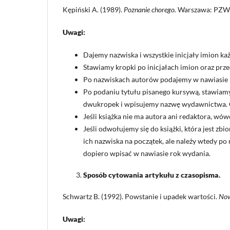
Kępiński A. (1989).
Poznanie chorego.
Warszawa: PZW
Uwagi:
Dajemy nazwiska i wszystkie inicjały imion ka
Stawiamy kropki po inicjałach imion oraz prze
Po nazwiskach autorów podajemy w nawiasie ro
Po podaniu tytułu pisanego kursywą, stawiam
dwukropek i wpisujemy nazwę wydawnictwa. 
Jeśli książka nie ma autora ani redaktora, wó
Jeśli odwołujemy się do książki, która jest zb
ich nazwiska na początek, ale należy wtedy po
dopiero wpisać w nawiasie rok wydania.
Sposób cytowania artykułu z czasopisma.
Schwartz B. (1992). Powstanie i upadek wartości.
Now
Uwagi: