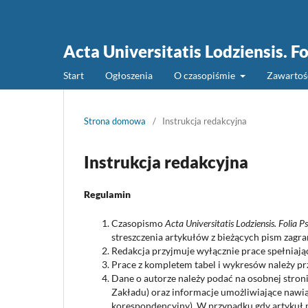
Acta Universitatis Lodziensis. F
Start
Ogłoszenia
O czasopiśmie
Zawarto
Strona domowa
/
Instrukcja redakcyjna
Instrukcja redakcyjna
Regulamin
Czasopismo
Acta Universitatis Lodziensis. Folia P
streszczenia artykułów z bieżących pism zagra
Redakcja przyjmuje wyłącznie prace spełniając
Prace z kompletem tabel i wykresów należy pr
Dane o autorze należy podać na osobnej stroni
Zakładu) oraz informacje umożliwiające nawią
korespondencyjny). W przypadku gdy artykuł m