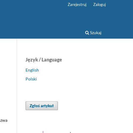
Zarejestruj
Zaloguj
Szukaj
Język / Language
English
Polski
Zgłoś artykuł
azwa