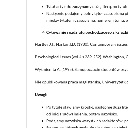
Tytuł artykułu zaczynamy dużą literą, po tytu
Następnie podajemy pełny tytuł czasopisma p
między tytułem czasopisma, numerem tomu, p
Cytowanie rozdziału pochodz
ą
cego z książk
Hartley J.T., Harker J.D. (1980). Contemporary issues..
Psychological issues (vol.4,s.239-252). Washington,
Wyśmienita A. (1995). Samopoczucie studentów psych
Nie opublikowana praca magisterska, Uniwersytet Łó
Uwagi:
Po tytule stawiamy kropkę, następnie dużą lit
od inicjału(ów) imienia, potem nazwisko.
Podajemy nazwiska wszystkich redaktorów, pote
Strony, na których znajduje się cytowany tek