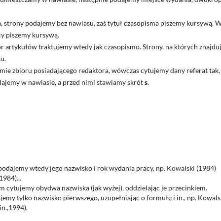
, strony podajemy bez nawiasu, zaś tytuł czasopisma piszemy kursywą. 
cy piszemy kursywą.
 artykułów traktujemy wtedy jak czasopismo. Strony, na których znajdu
u.
mie zbioru posiadającego redaktora, wówczas cytujemy dany referat tak,
dajemy w nawiasie, a przed nimi stawiamy skrót
s
.
odajemy wtedy jego nazwisko i rok wydania pracy, np. Kowalski (1984)
1984)...
cytujemy obydwa nazwiska (jak wyżej), oddzielając je przecinkiem.
my tylko nazwisko pierwszego, uzupełniając o formułę i in., np. Kowalsk
in.,1994).