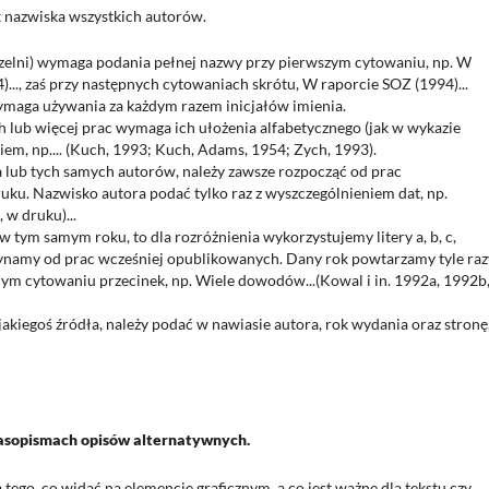
 nazwiska wszystkich autorów.
czelni) wymaga podania pełnej nazwy przy pierwszym cytowaniu, np. W
..., zaś przy następnych cytowaniach skrótu, W raporcie SOZ (1994)...
aga używania za każdym razem inicjałów imienia.
lub więcej prac wymaga ich ułożenia alfabetycznego (jak w wykazie
kiem, np.... (Kuch, 1993; Kuch, Adams, 1954; Zych, 1993).
a lub tych samych autorów, należy zawsze rozpocząć od prac
uku. Nazwisko autora podać tylko raz z wyszczególnieniem dat, np.
w druku)...
tym samym roku, to dla rozróżnienia wykorzystujemy litery a, b, c,
ynamy od prac wcześniej opublikowanych. Dany rok powtarzamy tyle razy
nym cytowaniu przecinek, np. Wiele dowodów...(Kowal i in. 1992a, 1992b
kiegoś źródła, należy podać w nawiasie autora, rok wydania oraz stronę,
czasopismach opisów alternatywnych.
tego, co widać na elemencie graficznym, a co jest ważne dla tekstu czy