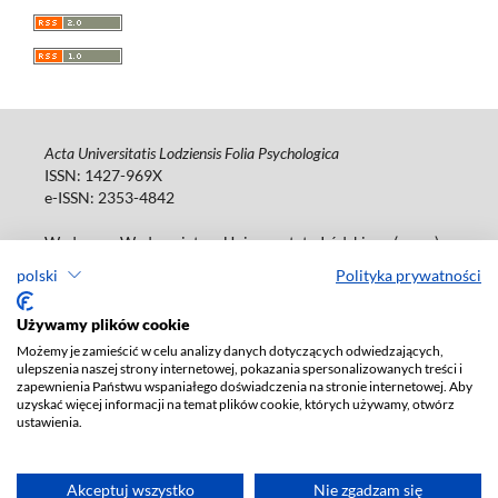
Acta Universitatis Lodziensis Folia Psychologica
ISSN: 1427-969X
e-ISSN: 2353-4842
Wydawca: Wydawnictwo Uniwersytetu Łódzkiego (
www
)
Jana Matejki St., no 34A, 90-237 Łódź, Poland
polski
Polityka prywatności
Tel.: 42 235 01 65, fax: 42 66 55 86
Biuro: journals@uni.lodz.pl
Używamy plików cookie
Możemy je zamieścić w celu analizy danych dotyczących odwiedzających,
Deklaracja dostępności
ulepszenia naszej strony internetowej, pokazania spersonalizowanych treści i
zapewnienia Państwu wspaniałego doświadczenia na stronie internetowej. Aby
uzyskać więcej informacji na temat plików cookie, których używamy, otwórz
ustawienia.
Akceptuj wszystko
Nie zgadzam się