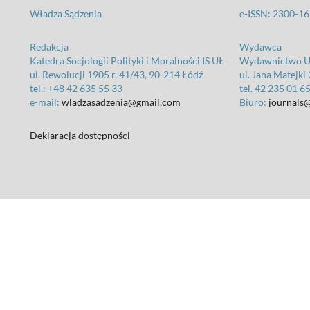
Władza Sądzenia
e-ISSN: 2300-1
Redakcja
Wydawca
Katedra Socjologii Polityki i Moralności IS UŁ
Wydawnictwo Un
ul. Rewolucji 1905 r. 41/43, 90-214 Łódź
ul. Jana Matejki
tel.: +48 42 635 55 33
tel. 42 235 01 6
e-mail:
wladzasadzenia@gmail.com
Biuro:
journals@
Deklaracja dostępności