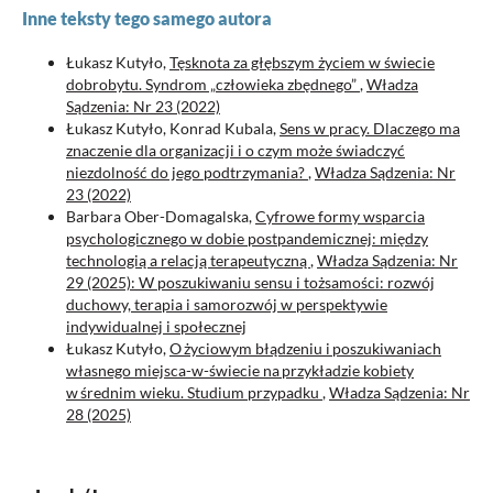
Inne teksty tego samego autora
Łukasz Kutyło,
Tęsknota za głębszym życiem w świecie
dobrobytu. Syndrom „człowieka zbędnego”
,
Władza
Sądzenia: Nr 23 (2022)
Łukasz Kutyło, Konrad Kubala,
Sens w pracy. Dlaczego ma
znaczenie dla organizacji i o czym może świadczyć
niezdolność do jego podtrzymania?
,
Władza Sądzenia: Nr
23 (2022)
Barbara Ober-Domagalska,
Cyfrowe formy wsparcia
psychologicznego w dobie postpandemicznej: między
technologią a relacją terapeutyczną
,
Władza Sądzenia: Nr
29 (2025): W poszukiwaniu sensu i tożsamości: rozwój
duchowy, terapia i samorozwój w perspektywie
indywidualnej i społecznej
Łukasz Kutyło,
O życiowym błądzeniu i poszukiwaniach
własnego miejsca-w-świecie na przykładzie kobiety
w średnim wieku. Studium przypadku
,
Władza Sądzenia: Nr
28 (2025)