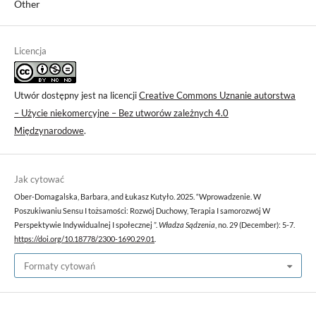
Other
Licencja
Utwór dostępny jest na licencji
Creative Commons Uznanie autorstwa
– Użycie niekomercyjne – Bez utworów zależnych 4.0
Międzynarodowe
.
Jak cytować
Ober-Domagalska, Barbara, and Łukasz Kutyło. 2025. “Wprowadzenie. W
Poszukiwaniu Sensu I tożsamości: Rozwój Duchowy, Terapia I samorozwój W
Perspektywie Indywidualnej I społecznej ”.
Władza Sądzenia
, no. 29 (December): 5-7.
https://doi.org/10.18778/2300-1690.29.01
.
Formaty cytowań