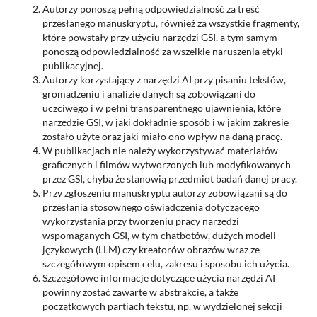
Autorzy ponoszą pełną odpowiedzialność za treść
przesłanego manuskryptu, również za wszystkie fragmenty,
które powstały przy użyciu narzędzi GSI, a tym samym
ponoszą odpowiedzialność za wszelkie naruszenia etyki
publikacyjnej.
Autorzy korzystający z narzędzi AI przy pisaniu tekstów,
gromadzeniu i analizie danych są zobowiązani do
uczciwego i w pełni transparentnego ujawnienia, które
narzędzie GSI, w jaki dokładnie sposób i w jakim zakresie
zostało użyte oraz jaki miało ono wpływ na daną pracę.
W publikacjach nie należy wykorzystywać materiałów
graficznych i filmów wytworzonych lub modyfikowanych
przez GSI, chyba że stanowią przedmiot badań danej pracy.
Przy zgłoszeniu manuskryptu autorzy zobowiązani są do
przesłania stosownego oświadczenia dotyczącego
wykorzystania przy tworzeniu pracy narzędzi
wspomaganych GSI, w tym chatbotów, dużych modeli
językowych (LLM) czy kreatorów obrazów wraz ze
szczegółowym opisem celu, zakresu i sposobu ich użycia.
Szczegółowe informacje dotyczące użycia narzędzi AI
powinny zostać zawarte w abstrakcie, a także
początkowych partiach tekstu, np. w wydzielonej sekcji