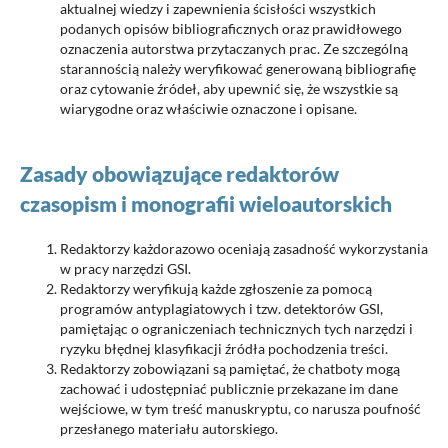
aktualnej wiedzy i zapewnienia ścisłości wszystkich
podanych opisów bibliograficznych oraz prawidłowego
oznaczenia autorstwa przytaczanych prac. Ze szczególną
starannością należy weryfikować generowaną bibliografię
oraz cytowanie źródeł, aby upewnić się, że wszystkie są
wiarygodne oraz właściwie oznaczone i opisane.
Zasady obowiązujące redaktorów
czasopism i monografii wieloautorskich
Redaktorzy każdorazowo oceniają zasadność wykorzystania
w pracy narzędzi GSI.
Redaktorzy weryfikują każde zgłoszenie za pomocą
programów antyplagiatowych i tzw. detektorów GSI,
pamiętając o ograniczeniach technicznych tych narzędzi i
ryzyku błędnej klasyfikacji źródła pochodzenia treści.
Redaktorzy zobowiązani są pamiętać, że chatboty mogą
zachować i udostępniać publicznie przekazane im dane
wejściowe, w tym treść manuskryptu, co narusza poufność
przesłanego materiału autorskiego.