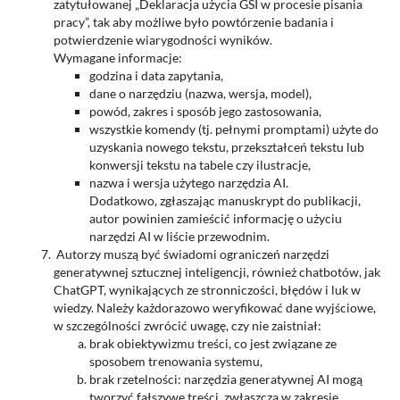
zatytułowanej „Deklaracja użycia GSI w procesie pisania
pracy”, tak aby możliwe było powtórzenie badania i
potwierdzenie wiarygodności wyników.
Wymagane informacje:
godzina i data zapytania,
dane o narzędziu (nazwa, wersja, model),
powód, zakres i sposób jego zastosowania,
wszystkie komendy (tj. pełnymi promptami) użyte do
uzyskania nowego tekstu, przekształceń tekstu lub
konwersji tekstu na tabele czy ilustracje,
nazwa i wersja użytego narzędzia AI.
Dodatkowo, zgłaszając manuskrypt do publikacji,
autor powinien zamieścić informację o użyciu
narzędzi AI w liście przewodnim.
Autorzy muszą być świadomi ograniczeń narzędzi
generatywnej sztucznej inteligencji, również chatbotów, jak
ChatGPT, wynikających ze stronniczości, błędów i luk w
wiedzy. Należy każdorazowo weryfikować dane wyjściowe,
w szczególności zwrócić uwagę, czy nie zaistniał:
brak obiektywizmu treści, co jest związane ze
sposobem trenowania systemu,
brak rzetelności: narzędzia generatywnej AI mogą
tworzyć fałszywe treści, zwłaszcza w zakresie