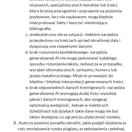
niszowych, specjalistycznych tematów lub treści,
które brzmią wiarygodnie i poprawnie na poziomie
językowym, lecz nie naukowym; mogą błędnie
interpretować fakty i tworzyć nieistniejące
bibliografie,
zniekształcony obraz sytuacji: niektóre narzędzia
przeszkolono na treściach sprzed określonej daty i
dysponują one niepełnymi danymi,
brak rozumienia kontekstowego: narzędzia
generatywnej AI nie mogą zastosować ludzkiego
sposobu rozumienia tekstu, zwłaszcza w przypadku
wyrażeń idiomatycznych, sarkazmu, humoru lub
języka metaforycznego. Może to prowadzić do
błędów / błędnej interpretacji generowanych treści,
brak odpowiednich danych treningowych: narzędzia
generatywnej AI wymagają dużej ilości wysokiej
jakości danych treningowych, aby osiągnąć
optymalną wydajność. Jednak w niektórych
dziedzinach lub językach takie dane mogą nie być
łatwo dostępne, co ogranicza użyteczność modelu.
Autorzy powinni ponadto określić, jakie podjęli działania w
celu zmniejszenia ryzyka plagiatu, przedstawienia rzetelnej,