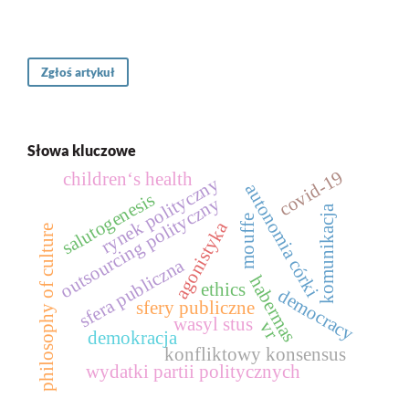
Zgłoś artykuł
Słowa kluczowe
covid-19
children‘s health
rynek polityczny
autonomia córki
salutogenesis
outsourcing polityczny
komunikacja
mouffe
agonistyka
philosophy of culture
sfera publiczna
habermas
ethics
democracy
sfery publiczne
wasyl stus
vr
demokracja
konfliktowy konsensus
wydatki partii politycznych