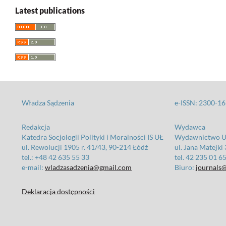
Latest publications
Władza Sądzenia
e-ISSN: 2300-1
Redakcja
Wydawca
Katedra Socjologii Polityki i Moralności IS UŁ
Wydawnictwo Un
ul. Rewolucji 1905 r. 41/43, 90-214 Łódź
ul. Jana Matejki
tel.: +48 42 635 55 33
tel. 42 235 01 6
e-mail:
wladzasadzenia@gmail.com
Biuro:
journals@
Deklaracja dostępności