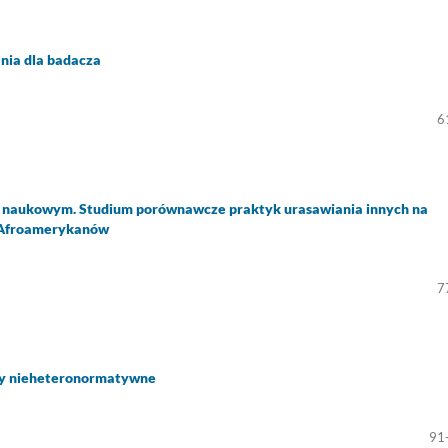
nia dla badacza
6
 naukowym. Studium porównawcze praktyk urasawiania innych na
i Afroamerykanów
7
soby nieheteronormatywne
91