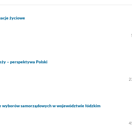
tuacje życiowe
eży – perspektywa Polski
2
ie wyborów samorządowych w województwie łódzkim
4