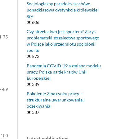
Socjologiczny paradoks szachów:
ponadklasowa dystynkcja królewskiej
gry
606
Czy strzelectwo jest sportem? Zarys
1-75
problematyki strzelectwa sportowego
w Polsce jako przedmiotu socjologii
sportu
573
Pandemia COVID-19 a zmiana modelu
pracy. Polska na tle krajów Unii
Europejskiej
389
7-89
Pokolenie Z na rynku pracy –
strukturalne uwarunkowania i
oczekiwania
387
-100
Latest publications