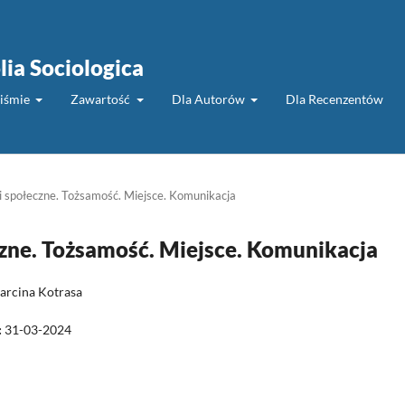
lia Sociologica
piśmie
Zawartość
Dla Autorów
Dla Recenzentów
i społeczne. Tożsamość. Miejsce. Komunikacja
czne. Tożsamość. Miejsce. Komunikacja
arcina Kotrasa
:
31-03-2024