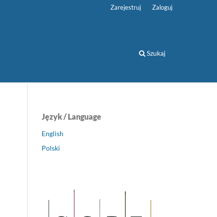
Zarejestruj
Zaloguj
Szukaj
Język / Language
English
Polski