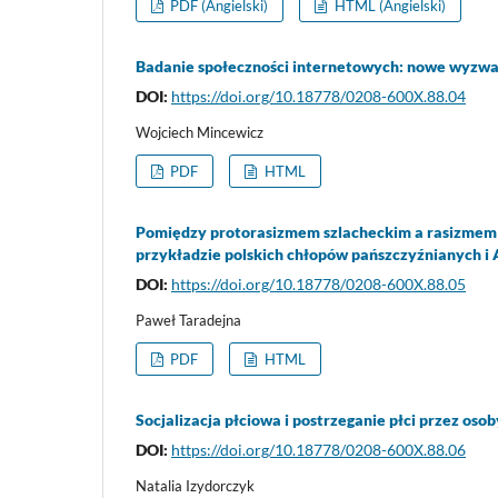
PDF (Angielski)
HTML (Angielski)
Badanie społeczności internetowych: nowe wyzwa
DOI:
https://doi.org/10.18778/0208-600X.88.04
Wojciech Mincewicz
PDF
HTML
Pomiędzy protorasizmem szlacheckim a rasizmem
przykładzie polskich chłopów pańszczyźnianych 
DOI:
https://doi.org/10.18778/0208-600X.88.05
Paweł Taradejna
PDF
HTML
Socjalizacja płciowa i postrzeganie płci przez o
DOI:
https://doi.org/10.18778/0208-600X.88.06
Natalia Izydorczyk