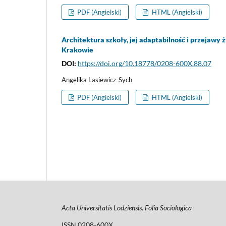
PDF (Angielski)
HTML (Angielski)
Architektura szkoły, jej adaptabilność i przejawy
Krakowie
DOI:
https://doi.org/10.18778/0208-600X.88.07
Angelika Lasiewicz-Sych
PDF (Angielski)
HTML (Angielski)
Acta Universitatis Lodziensis. Folia Sociologica
ISSN 0208-600X