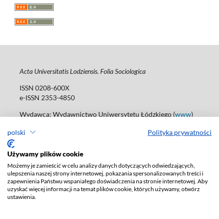
Acta Universitatis Lodziensis. Folia Sociologica
ISSN 0208-600X
e-ISSN 2353-4850
Wydawca: Wydawnictwo Uniwersytetu Łódzkiego (
www
)
Jana Matejki St., no 34A, 90-237 Łódź
polski
Polityka prywatności
Tel.: 42 235 01 65, fax: 42 66 55 86
Biuro: journals@uni.lodz.pl
Używamy plików cookie
Deklaracja dostępności
Możemy je zamieścić w celu analizy danych dotyczących odwiedzających,
ulepszenia naszej strony internetowej, pokazania spersonalizowanych treści i
zapewnienia Państwu wspaniałego doświadczenia na stronie internetowej. Aby
uzyskać więcej informacji na temat plików cookie, których używamy, otwórz
ustawienia.