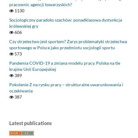
pracownic agencji towarzyskich?
1130
Socjologiczny paradoks szachów: ponadklasowa dystynkcja
królewskiej gry
606
Czy strzelectwo jest sportem? Zarys problematyki strzelectwa
sportowego w Polsce jako przedmiotu socjologii sportu
573
Pandemia COVID-19 a zmiana modelu pracy. Polska na tle
krajów Unii Europejskiej
389
Pokolenie Z na rynku pracy – strukturalne uwarunkowania i
oczekiwania
387
Latest publications