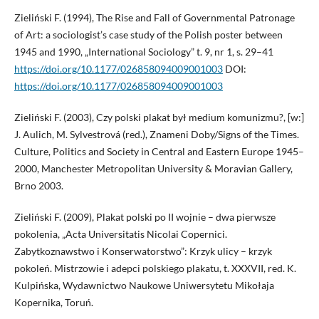
Zieliński F. (1994), The Rise and Fall of Governmental Patronage
of Art: a sociologist’s case study of the Polish poster between
1945 and 1990, „International Sociology” t. 9, nr 1, s. 29–41
https://doi.org/10.1177/026858094009001003
DOI:
https://doi.org/10.1177/026858094009001003
Zieliński F. (2003), Czy polski plakat był medium komunizmu?, [w:]
J. Aulich, M. Sylvestrová (red.), Znameni Doby/Signs of the Times.
Culture, Politics and Society in Central and Eastern Europe 1945–
2000, Manchester Metropolitan University & Moravian Gallery,
Brno 2003.
Zieliński F. (2009), Plakat polski po II wojnie – dwa pierwsze
pokolenia, „Acta Universitatis Nicolai Copernici.
Zabytkoznawstwo i Konserwatorstwo”: Krzyk ulicy – krzyk
pokoleń. Mistrzowie i adepci polskiego plakatu, t. XXXVII, red. K.
Kulpińska, Wydawnictwo Naukowe Uniwersytetu Mikołaja
Kopernika, Toruń.