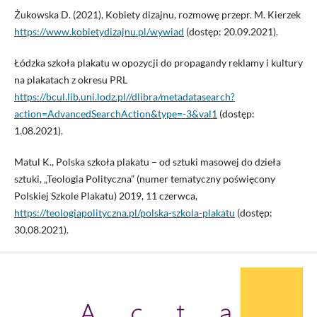
Żukowska D. (2021), Kobiety dizajnu, rozmowę przepr. M. Kierzek
https://www.kobietydizajnu.pl/wywiad
(dostęp: 20.09.2021).
Łódzka szkoła plakatu w opozycji do propagandy reklamy i kultury
na plakatach z okresu PRL
https://bcul.lib.uni.lodz.pl//dlibra/metadatasearch?
action=AdvancedSearchAction&type=-3&val1
(dostęp:
1.08.2021).
Matul K., Polska szkoła plakatu – od sztuki masowej do dzieła
sztuki, „Teologia Polityczna” (numer tematyczny poświęcony
Polskiej Szkole Plakatu) 2019, 11 czerwca,
https://teologiapolityczna.pl/polska-szkola-plakatu
(dostęp:
30.08.2021).