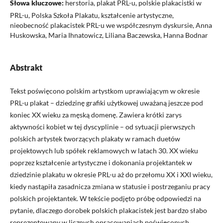
Słowa kluczowe:
herstoria, plakat PRL-u, polskie plakacistki w
PRL-u, Polska Szkoła Plakatu, kształcenie artystyczne,
nieobecność plakacistek PRL-u we współczesnym dyskursie, Anna
Huskowska, Maria Ihnatowicz, Liliana Baczewska, Hanna Bodnar
Abstrakt
Tekst poświęcono polskim artystkom uprawiającym w okresie
PRL-u plakat – dziedzinę grafiki użytkowej uważaną jeszcze pod
koniec XX wieku za męską domenę. Zawiera krótki zarys
aktywności kobiet w tej dyscyplinie – od sytuacji pierwszych
polskich artystek tworzących plakaty w ramach duetów
projektowych lub spółek reklamowych w latach 30. XX wieku
poprzez kształcenie artystyczne i dokonania projektantek w
dziedzinie plakatu w okresie PRL-u aż do przełomu XX i XXI wieku,
kiedy nastąpiła zasadnicza zmiana w statusie i postrzeganiu pracy
polskich projektantek. W tekście podjęto próbę odpowiedzi na
pytanie, dlaczego dorobek polskich plakacistek jest bardzo słabo
reprezentowany w licznych opracowaniach poświęconych