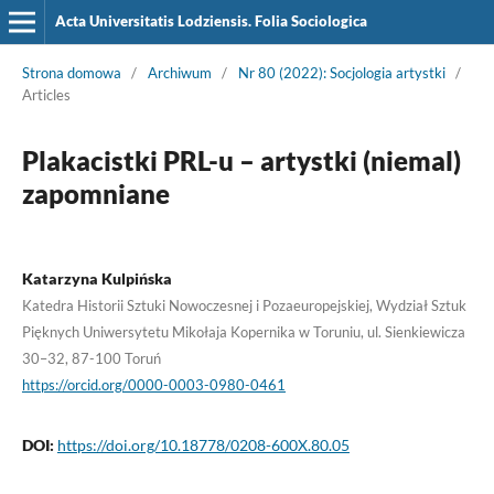
Acta Universitatis Lodziensis. Folia Sociologica
Strona domowa
/
Archiwum
/
Nr 80 (2022): Socjologia artystki
/
Articles
Plakacistki PRL-u – artystki (niemal)
zapomniane
Katarzyna Kulpińska
Katedra Historii Sztuki Nowoczesnej i Pozaeuropejskiej, Wydział Sztuk
Pięknych Uniwersytetu Mikołaja Kopernika w Toruniu, ul. Sienkiewicza
30–32, 87-100 Toruń
https://orcid.org/0000-0003-0980-0461
DOI:
https://doi.org/10.18778/0208-600X.80.05