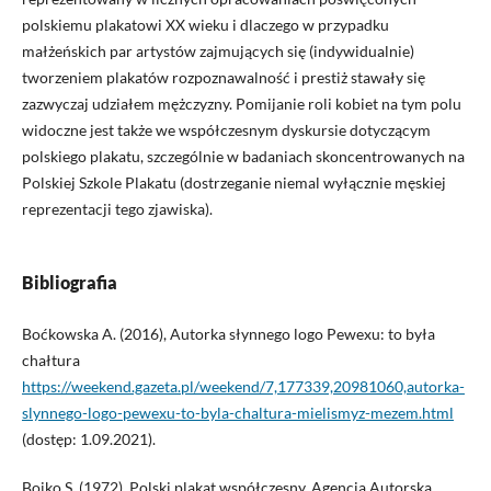
polskiemu plakatowi XX wieku i dlaczego w przypadku
małżeńskich par artystów zajmujących się (indywidualnie)
tworzeniem plakatów rozpoznawalność i prestiż stawały się
zazwyczaj udziałem mężczyzny. Pomijanie roli kobiet na tym polu
widoczne jest także we współczesnym dyskursie dotyczącym
polskiego plakatu, szczególnie w badaniach skoncentrowanych na
Polskiej Szkole Plakatu (dostrzeganie niemal wyłącznie męskiej
reprezentacji tego zjawiska).
Bibliografia
Boćkowska A. (2016), Autorka słynnego logo Pewexu: to była
chałtura
https://weekend.gazeta.pl/weekend/7,177339,20981060,autorka-
slynnego-logo-pewexu-to-byla-chaltura-mielismyz-mezem.html
(dostęp: 1.09.2021).
Bojko S. (1972), Polski plakat współczesny, Agencja Autorska,