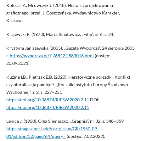
Kolesár Z., Mrowczyk J. (2018), Historia projektowania
graficznego, przeł. J. Goszczyńska, Wydawnictwo Karakter,
Kraków.
Krajewski R. (1973), Maria Ihnatowicz, „Film”, nr 6, s. 24.
Krystyna Janiszewska (2005), „Gazeta Wyborcza”, 24 sierpnia 2005
r.
https://wyborcza.pl/7,76842,2883016.html
(dostęp:
20.09.2021).
Kuźma I.B., Pietrzak E.B. (2020), Herstoryczne porządki. Konflikt
czy pluralizacja pamięci?, „Rocznik Instytutu Europy Środkowo-
Wschodniej”, z. 2, s. 227–251
https://doi.org/10.36874/RIESW.2020.2.11
DOI:
https://doi.org/10.36874/RIESW.2020.2.11
Lenica J. (1950), Olga Siemaszko, „Graphis”, nr 32, s. 348–359
https://magazines.iaddb.org/issue/GR/1950-09-
01/edition/32/page/64?query=
(dostęp: 7.02.2022).