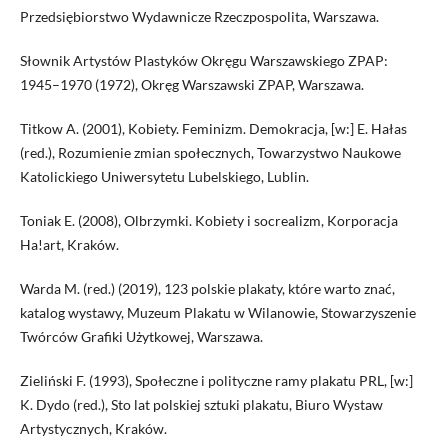
Przedsiębiorstwo Wydawnicze Rzeczpospolita, Warszawa.
Słownik Artystów Plastyków Okręgu Warszawskiego ZPAP:
1945–1970 (1972), Okręg Warszawski ZPAP, Warszawa.
Titkow A. (2001), Kobiety. Feminizm. Demokracja, [w:] E. Hałas
(red.), Rozumienie zmian społecznych, Towarzystwo Naukowe
Katolickiego Uniwersytetu Lubelskiego, Lublin.
Toniak E. (2008), Olbrzymki. Kobiety i socrealizm, Korporacja
Ha!art, Kraków.
Warda M. (red.) (2019), 123 polskie plakaty, które warto znać,
katalog wystawy, Muzeum Plakatu w Wilanowie, Stowarzyszenie
Twórców Grafiki Użytkowej, Warszawa.
Zieliński F. (1993), Społeczne i polityczne ramy plakatu PRL, [w:]
K. Dydo (red.), Sto lat polskiej sztuki plakatu, Biuro Wystaw
Artystycznych, Kraków.