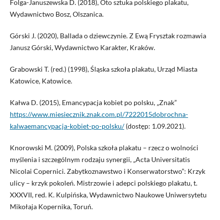
Folga-Januszewska D. (2018), Oto sztuka polskiego plakatu,
Wydawnictwo Bosz, Olszanica.
Górski J. (2020), Ballada o dziewczynie. Z Ewą Frysztak rozmawia
Janusz Górski, Wydawnictwo Karakter, Kraków.
Grabowski T. (red.) (1998), Śląska szkoła plakatu, Urząd Miasta
Katowice, Katowice.
Kałwa D. (2015), Emancypacja kobiet po polsku, „Znak”
https://www.miesiecznik.znak.com.pl/7222015dobrochna-
kalwaemancypacja-kobiet-po-polsku/
(dostęp: 1.09.2021).
Knorowski M. (2009), Polska szkoła plakatu – rzecz o wolności
myślenia i szczególnym rodzaju synergii, „Acta Universitatis
Nicolai Copernici. Zabytkoznawstwo i Konserwatorstwo”: Krzyk
ulicy – krzyk pokoleń. Mistrzowie i adepci polskiego plakatu, t.
XXXVII, red. K. Kulpińska, Wydawnictwo Naukowe Uniwersytetu
Mikołaja Kopernika, Toruń.