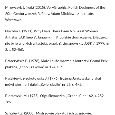
Mrowczyk J. (red.) (2015), VeryGraphic. Polish Designers of the
20th Century, przeł. R. Bialy, Adam Mickiewicz Institute,
Warszawa.
Nochlin L. (1971), Why Have There Been No Great Women
Artists?, „ARTnews”, January, nr 9 (polskie tłumaczenie: Dlaczego
nie było wielkich artystek?, przeł. B. Limanowska, „OŚKa” 1999, nr
3, s. 52–56).
Palaczyńska B. (1978), Małe i duże marzenia laureatki Grand Prix
plakatu, „Echo Krakowa”, nr 124, s. 7.
Paszkiewicz-Sokołowska J. (1976), Bożena Jankowska: plakat
mówi głośniej i dalej, „Zwierciadło”, nr 26, s. 4–5.
Piotrowski M. (1973), Olga Siemaszko, „Graphis”, nr 162, s. 282–
289.
Schubert Z. (2008), Mistrzowie plakatu i ich uczniowie,