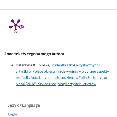
Inne teksty tego samego autora
Katarzyna Kulpińska,
Studentki szkół artystycznych i
artystki w Polsce okresu międzywojnia – wybrane aspekty
profesji
,
Acta Universitatis Lodziensis. Folia Sociologica:
Nr 66 (2018): Szkice z socjologii artystek i arystów
Język / Language
English