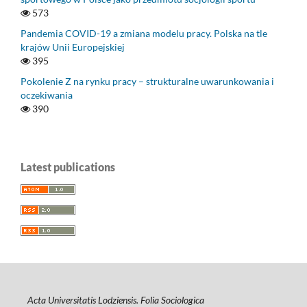
573
Pandemia COVID-19 a zmiana modelu pracy. Polska na tle
krajów Unii Europejskiej
395
Pokolenie Z na rynku pracy – strukturalne uwarunkowania i
oczekiwania
390
Latest publications
Acta Universitatis Lodziensis. Folia Sociologica