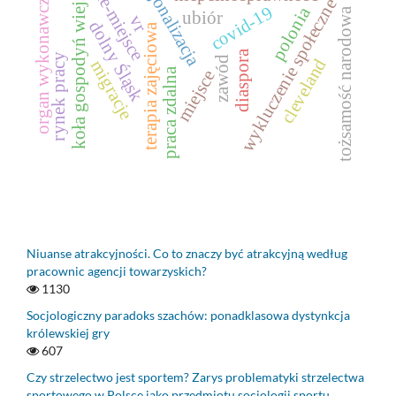
profesjonalizacja
koła gospodyń wiejskich
nie-miejsce
organ wykonawczy
wykluczenie społeczne
covid-19
polonia
tożsamość narodowa
ubiór
vr
dolny Śląsk
terapia zajęciowa
diaspora
rynek pracy
zawód
cleveland
migracje
praca zdalna
miejsce
Niuanse atrakcyjności. Co to znaczy być atrakcyjną według
pracownic agencji towarzyskich?
1130
Socjologiczny paradoks szachów: ponadklasowa dystynkcja
królewskiej gry
607
Czy strzelectwo jest sportem? Zarys problematyki strzelectwa
sportowego w Polsce jako przedmiotu socjologii sportu