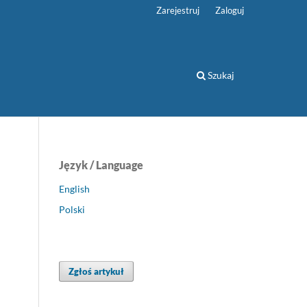
Zarejestruj
Zaloguj
Szukaj
Język / Language
English
Polski
Zgłoś artykuł