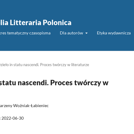
lia Litteraria Polonica
akres tematyczny czasopisma
Dla autorów
Etyka wydawnicza
ieło in statu nascendi. Proces twórczy w literaturze
 statu nascendi. Proces twórczy w
arzeny Woźniak-Łabieniec
:
2022-06-30