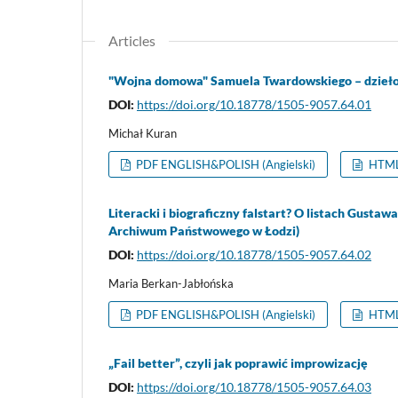
Articles
"Wojna domowa" Samuela Twardowskiego – dzieło
DOI:
https://doi.org/10.18778/1505-9057.64.01
Michał Kuran
PDF ENGLISH&POLISH (Angielski)
HTML 
Literacki i biograficzny falstart? O listach Gusta
Archiwum Państwowego w Łodzi)
DOI:
https://doi.org/10.18778/1505-9057.64.02
Maria Berkan-Jabłońska
PDF ENGLISH&POLISH (Angielski)
HTML 
„Fail better”, czyli jak poprawić improwizację
DOI:
https://doi.org/10.18778/1505-9057.64.03