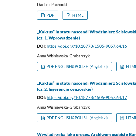
Dariusz Pachocki
PDF
HTML
„Kaktus” in statu nascendi Włodzimierz Scisłowsk
(cz. 1. Wprowadzenie)
DOI:
https://doi.org/10.18778/1505-9057.64.16
Anna Wiśniewska-Grabarczyk
PDF ENGLISH&POLISH (Angielski)
HTML 
„Kaktus” in statu nascendi Włodzimierz Scisłowsk
(cz. 2. Ingerencje cenzorskie)
DOI:
https://doi.org/10.18778/1505-9057.64.17
Anna Wiśniewska-Grabarczyk
PDF ENGLISH&POLISH (Angielski)
HTML 
Wywiad rzeka jako proces. Archiwum osobiste Bar