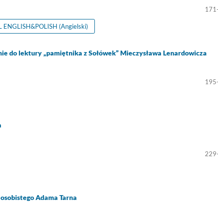
171
ENGLISH&POLISH (Angielski)
enie do lektury „pamiętnika z Sołówek” Mieczysława Lenardowicza
195
a
229
m osobistego Adama Tarna