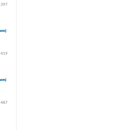
-397
owej
-419
owej
-487