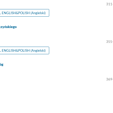
311
ENGLISH&POLISH (Angielski)
czyńskiego
355
ENGLISH&POLISH (Angielski)
óg
369