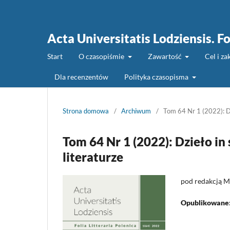
Acta Universitatis Lodziensis. Fo
Start
O czasopiśmie
Zawartość
Cel i z
Dla recenzentów
Polityka czasopisma
Strona domowa
/
Archiwum
/
Tom 64 Nr 1 (2022): Dz
Tom 64 Nr 1 (2022): Dzieło in
literaturze
pod redakcją M
Opublikowane