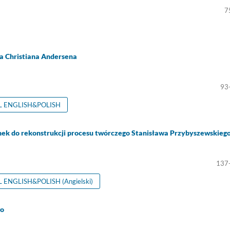
7
sa Christiana Andersena
93
 ENGLISH&POLISH
ynek do rekonstrukcji procesu twórczego Stanisława Przybyszewskieg
137
ENGLISH&POLISH (Angielski)
go