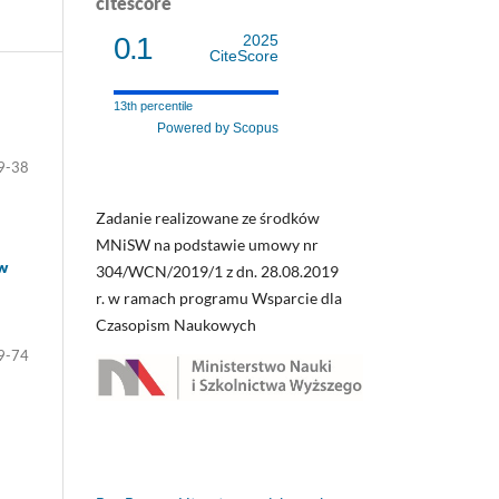
citescore
0.1
2025
CiteScore
13th percentile
Powered by Scopus
9-38
Zadanie realizowane ze środków
MNiSW na podstawie umowy nr
ów
304/WCN/2019/1 z dn. 28.08.2019
r. w ramach programu Wsparcie dla
Czasopism Naukowych
9-74