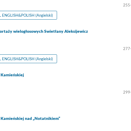
255
ENGLISH&POLISH (Angielski)
reportaży wielogłosowych Swietłany Aleksijewicz
277
ENGLISH&POLISH (Angielski)
 Kamieńskiej
299
 Kamieńskiej nad „Notatnikiem”