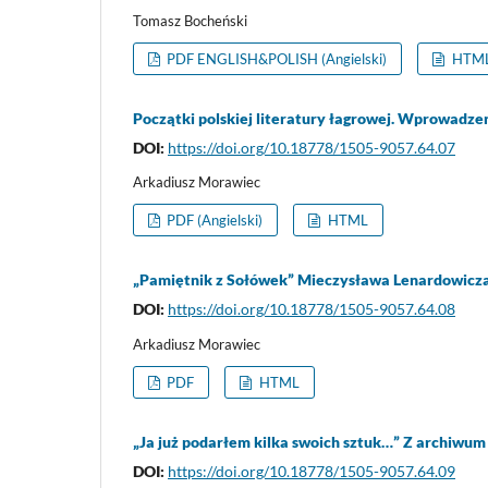
Tomasz Bocheński
PDF ENGLISH&POLISH (Angielski)
HTML 
Początki polskiej literatury łagrowej. Wprowadz
DOI:
https://doi.org/10.18778/1505-9057.64.07
Arkadiusz Morawiec
PDF (Angielski)
HTML
„Pamiętnik z Sołówek” Mieczysława Lenardowicz
DOI:
https://doi.org/10.18778/1505-9057.64.08
Arkadiusz Morawiec
PDF
HTML
„Ja już podarłem kilka swoich sztuk…” Z archiwu
DOI:
https://doi.org/10.18778/1505-9057.64.09