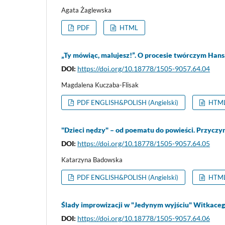
Agata Żaglewska
PDF
HTML
„Ty mówiąc, malujesz!”. O procesie twórczym Han
DOI:
https://doi.org/10.18778/1505-9057.64.04
Magdalena Kuczaba-Flisak
PDF ENGLISH&POLISH (Angielski)
HTML
"Dzieci nędzy" – od poematu do powieści. Przycz
DOI:
https://doi.org/10.18778/1505-9057.64.05
Katarzyna Badowska
PDF ENGLISH&POLISH (Angielski)
HTML 
Ślady improwizacji w "Jedynym wyjściu" Witkace
DOI:
https://doi.org/10.18778/1505-9057.64.06