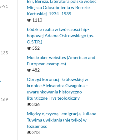
Brr, Bereza. Literatura polska wobec
5-91
Miejsca Odosobnienia w Berezie
Kartuskiej. 1934–1939
1110
Łódzkie realia w twórczości hip-
hopowej Adama Ostrowskiego (ps.
O.S.T.R.)
552
-135
Muckraker websites (American and
European examples)
482
Obrzęd koronacji królewskiej w
o
kronice Aleksandra Gwagnina –
uwarunkowania historyczno-
liturgiczne i rys teologiczny
-169
336
Między ojczyzną i emigracją. Juliana
Tuwima uwikłania (nie tylko) w
tożsamość
313