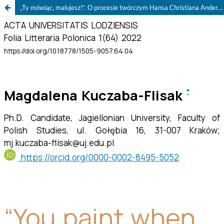
„Ty mówiąc, malujesz!”. O procesie twórczym Hansa Christiana Andersena