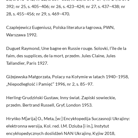
392; nr 25, s. 405–406; nr 26, s. 423–424; nr 27, s. 437–438; nr
28, s. 455–456; nr 29, s. 469–470.
Czaplejewicz Eugeniusz, Polska literatura łagrowa, PWN,
Warszawa 1992.
Duguet Raymond, Une bagne en Russie rouge. Solovki, l’île de la
faim, des supplices, de la mort, przedm. Jules Claine, Jules
Tallandier, Paris 1927.
Giżejewska Małgorzata, Polacy na Kołymie w latach 1940–1958,
„Niepodległość i Pamięć” 1996, nr 2, s. 85–97.
Herling-Grudziński Gustaw, Inny świat. Zapiski sowieckie,
przedm. Bertrand Russell, Gryf, London 1953.
Hryńko M[arija] O., Meta, [w:] Encykłopedija Suczasnoji Ukrajiny:
ełektronna wersija, Kol. red. I.M. Dziuba [i in.], Instytut
encykłopedycznych doslidżeń NAN Ukrajiny, Kyjiw 2018,