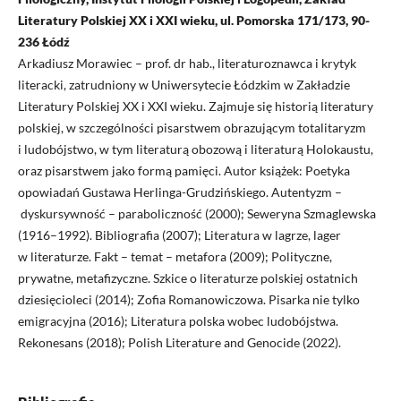
Literatury Polskiej XX i XXI wieku, ul. Pomorska 171/173, 90-
236 Łódź
Arkadiusz Morawiec – prof. dr hab., literaturoznawca i krytyk
literacki, zatrudniony w Uniwersytecie Łódzkim w Zakładzie
Literatury Polskiej XX i XXI wieku. Zajmuje się historią literatury
polskiej, w szczególności pisarstwem obrazującym totalitaryzm
i ludobójstwo, w tym literaturą obozową i literaturą Holokaustu,
oraz pisarstwem jako formą pamięci. Autor książek: Poetyka
opowiadań Gustawa Herlinga-Grudzińskiego. Autentyzm –
dyskursywność – paraboliczność (2000); Seweryna Szmaglewska
(1916–1992). Bibliografia (2007); Literatura w lagrze, lager
w literaturze. Fakt – temat – metafora (2009); Polityczne,
prywatne, metafizyczne. Szkice o literaturze polskiej ostatnich
dziesięcioleci (2014); Zofia Romanowiczowa. Pisarka nie tylko
emigracyjna (2016); Literatura polska wobec ludobójstwa.
Rekonesans (2018); Polish Literature and Genocide (2022).