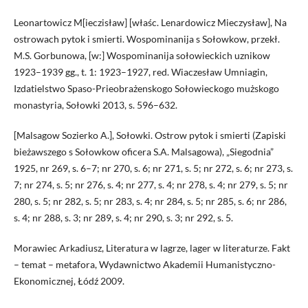
Leonartowicz M[ieczisław] [właśc. Lenardowicz Mieczysław], Na
ostrowach pytok i smierti. Wospominanija s Sołowkow, przekł.
M.S. Gorbunowa, [w:] Wospominanija sołowieckich uznikow
1923–1939 gg., t. 1: 1923–1927, red. Wiaczesław Umniagin,
Izdatielstwo Spaso-Prieobrażenskogo Sołowieckogo mużskogo
monastyria, Sołowki 2013, s. 596–632.
[Malsagow Sozierko A.], Sołowki. Ostrow pytok i smierti (Zapiski
bieżawszego s Sołowkow oficera S.A. Malsagowa), „Siegodnia”
1925, nr 269, s. 6–7; nr 270, s. 6; nr 271, s. 5; nr 272, s. 6; nr 273, s.
7; nr 274, s. 5; nr 276, s. 4; nr 277, s. 4; nr 278, s. 4; nr 279, s. 5; nr
280, s. 5; nr 282, s. 5; nr 283, s. 4; nr 284, s. 5; nr 285, s. 6; nr 286,
s. 4; nr 288, s. 3; nr 289, s. 4; nr 290, s. 3; nr 292, s. 5.
Morawiec Arkadiusz, Literatura w lagrze, lager w literaturze. Fakt
– temat – metafora, Wydawnictwo Akademii Humanistyczno-
Ekonomicznej, Łódź 2009.