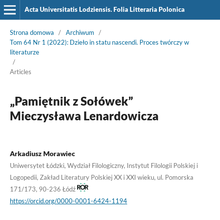
Acta Universitatis Lodziensis. Folia Litteraria Polonica
Strona domowa
/
Archiwum
/
Tom 64 Nr 1 (2022): Dzieło in statu nascendi. Proces twórczy w
literaturze
/
Articles
„Pamiętnik z Sołówek”
Mieczysława Lenardowicza
Arkadiusz Morawiec
Uniwersytet Łódzki, Wydział Filologiczny, Instytut Filologii Polskiej i
Logopedii, Zakład Literatury Polskiej XX i XXI wieku, ul. Pomorska
171/173, 90-236 Łódź
https://orcid.org/0000-0001-6424-1194