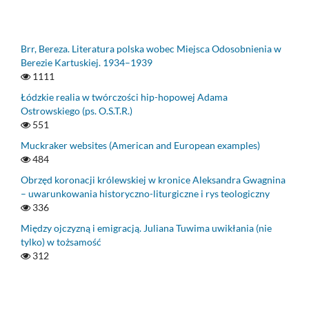
Brr, Bereza. Literatura polska wobec Miejsca Odosobnienia w
Berezie Kartuskiej. 1934–1939
1111
Łódzkie realia w twórczości hip-hopowej Adama
Ostrowskiego (ps. O.S.T.R.)
551
Muckraker websites (American and European examples)
484
Obrzęd koronacji królewskiej w kronice Aleksandra Gwagnina
– uwarunkowania historyczno-liturgiczne i rys teologiczny
336
Między ojczyzną i emigracją. Juliana Tuwima uwikłania (nie
tylko) w tożsamość
312