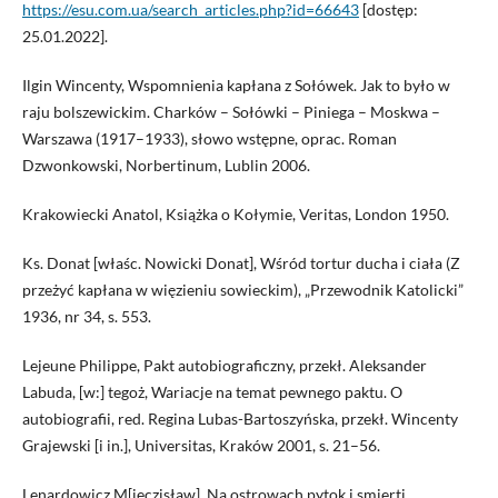
https://esu.com.ua/search_articles.php?id=66643
[dostęp:
25.01.2022].
Ilgin Wincenty, Wspomnienia kapłana z Sołówek. Jak to było w
raju bolszewickim. Charków – Sołówki – Piniega – Moskwa –
Warszawa (1917–1933), słowo wstępne, oprac. Roman
Dzwonkowski, Norbertinum, Lublin 2006.
Krakowiecki Anatol, Książka o Kołymie, Veritas, London 1950.
Ks. Donat [właśc. Nowicki Donat], Wśród tortur ducha i ciała (Z
przeżyć kapłana w więzieniu sowieckim), „Przewodnik Katolicki”
1936, nr 34, s. 553.
Lejeune Philippe, Pakt autobiograficzny, przekł. Aleksander
Labuda, [w:] tegoż, Wariacje na temat pewnego paktu. O
autobiografii, red. Regina Lubas-Bartoszyńska, przekł. Wincenty
Grajewski [i in.], Universitas, Kraków 2001, s. 21–56.
Lenardowicz M[ieczisław], Na ostrowach pytok i smierti