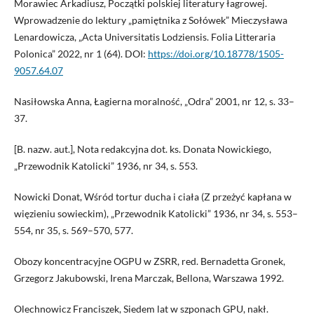
Morawiec Arkadiusz, Początki polskiej literatury łagrowej.
Wprowadzenie do lektury „pamiętnika z Sołówek” Mieczysława
Lenardowicza, „Acta Universitatis Lodziensis. Folia Litteraria
Polonica” 2022, nr 1 (64). DOI:
https://doi.org/10.18778/1505-
9057.64.07
Nasiłowska Anna, Łagierna moralność, „Odra” 2001, nr 12, s. 33–
37.
[B. nazw. aut.], Nota redakcyjna dot. ks. Donata Nowickiego,
„Przewodnik Katolicki” 1936, nr 34, s. 553.
Nowicki Donat, Wśród tortur ducha i ciała (Z przeżyć kapłana w
więzieniu sowieckim), „Przewodnik Katolicki” 1936, nr 34, s. 553–
554, nr 35, s. 569–570, 577.
Obozy koncentracyjne OGPU w ZSRR, red. Bernadetta Gronek,
Grzegorz Jakubowski, Irena Marczak, Bellona, Warszawa 1992.
Olechnowicz Franciszek, Siedem lat w szponach GPU, nakł.