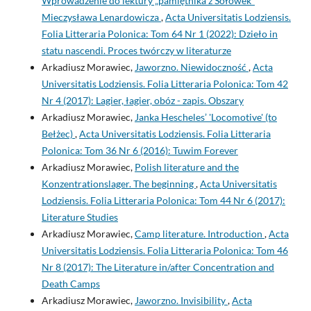
Wprowadzenie do lektury „pamiętnika z Sołówek”
Mieczysława Lenardowicza
,
Acta Universitatis Lodziensis.
Folia Litteraria Polonica: Tom 64 Nr 1 (2022): Dzieło in
statu nascendi. Proces twórczy w literaturze
Arkadiusz Morawiec,
Jaworzno. Niewidoczność
,
Acta
Universitatis Lodziensis. Folia Litteraria Polonica: Tom 42
Nr 4 (2017): Lagier, łagier, obóz - zapis. Obszary
Arkadiusz Morawiec,
Janka Hescheles’ 'Locomotive' (to
Bełżec)
,
Acta Universitatis Lodziensis. Folia Litteraria
Polonica: Tom 36 Nr 6 (2016): Tuwim Forever
Arkadiusz Morawiec,
Polish literature and the
Konzentrationslager. The beginning
,
Acta Universitatis
Lodziensis. Folia Litteraria Polonica: Tom 44 Nr 6 (2017):
Literature Studies
Arkadiusz Morawiec,
Camp literature. Introduction
,
Acta
Universitatis Lodziensis. Folia Litteraria Polonica: Tom 46
Nr 8 (2017): The Literature in/after Concentration and
Death Camps
Arkadiusz Morawiec,
Jaworzno. Invisibility
,
Acta