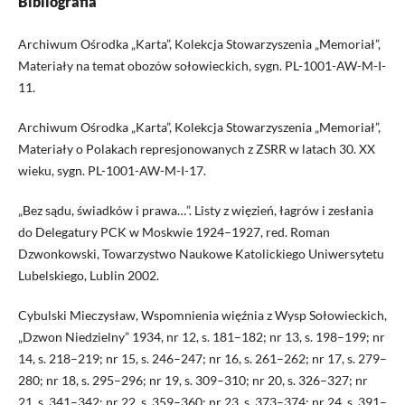
Bibliografia
Archiwum Ośrodka „Karta”, Kolekcja Stowarzyszenia „Memoriał”,
Materiały na temat obozów sołowieckich, sygn. PL-1001-AW-M-I-
11.
Archiwum Ośrodka „Karta”, Kolekcja Stowarzyszenia „Memoriał”,
Materiały o Polakach represjonowanych z ZSRR w latach 30. XX
wieku, sygn. PL-1001-AW-M-I-17.
„Bez sądu, świadków i prawa…”. Listy z więzień, łagrów i zesłania
do Delegatury PCK w Moskwie 1924–1927, red. Roman
Dzwonkowski, Towarzystwo Naukowe Katolickiego Uniwersytetu
Lubelskiego, Lublin 2002.
Cybulski Mieczysław, Wspomnienia więźnia z Wysp Sołowieckich,
„Dzwon Niedzielny” 1934, nr 12, s. 181–182; nr 13, s. 198–199; nr
14, s. 218–219; nr 15, s. 246–247; nr 16, s. 261–262; nr 17, s. 279–
280; nr 18, s. 295–296; nr 19, s. 309–310; nr 20, s. 326–327; nr
21, s. 341–342; nr 22, s. 359–360; nr 23, s. 373–374; nr 24, s. 391–