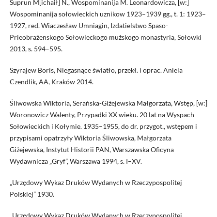
Suprun M[ichaił] N., Wospominanija M. Leonardowicza, [w:]
Wospominanija sołowieckich uznikow 1923–1939 gg., t. 1: 1923–
1927, red. Wiaczesław Umniagin, Izdatielstwo Spaso-
Prieobrażenskogo Sołowieckogo mużskogo monastyria, Sołowki
2013, s. 594–595.
Szyrajew Boris, Niegasnące światło, przekł. i oprac. Aniela
Czendlik, AA, Kraków 2014.
Śliwowska Wiktoria, Serańska-Giżejewska Małgorzata, Wstęp, [w:]
Woronowicz Walenty, Przypadki XX wieku. 20 lat na Wyspach
Sołowieckich i Kołymie. 1935–1955, do dr. przygot., wstępem i
przypisami opatrzyły Wiktoria Śliwowska, Małgorzata
Giżejewska, Instytut Historii PAN, Warszawska Oficyna
Wydawnicza „Gryf”, Warszawa 1994, s. I–XV.
„Urzędowy Wykaz Druków Wydanych w Rzeczypospolitej
Polskiej” 1930.
„Urzędowy Wykaz Druków Wydanych w Rzeczypospolitej