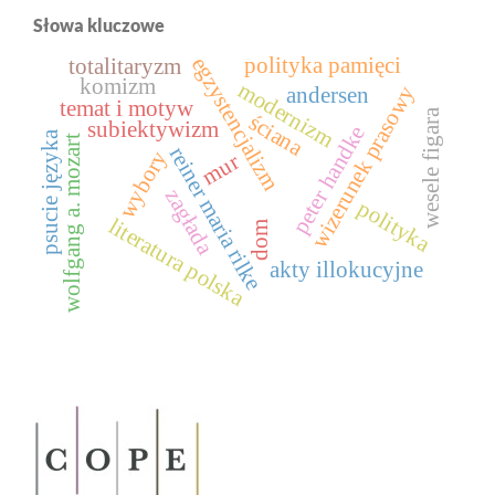
Słowa kluczowe
polityka pamięci
egzystencjalizm
totalitaryzm
komizm
modernizm
wizerunek prasowy
andersen
temat i motyw
wesele figara
ściana
subiektywizm
peter handke
psucie języka
wolfgang a. mozart
reiner maria rilke
wybory
mur
zagłada
polityka
literatura polska
dom
akty illokucyjne