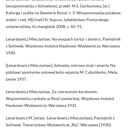
(wospominanija s Sołowkow), przekł. M.S. Gorbunowa, [w:]
Katorga i ssyłka na Siewierie Rossii, t. 3: Wospominanija polakow,
wybór i red. M[ichaił] N. Suprun, Izdatielstwo Pomorskogo
uniwiersitieta, Archangielsk 2008, s. 50–91.
Lenardowicz Mieczysław, Na wyspach tortur i śmierci. Pamiętnik
z Sołówek, Wojskowy Instytut Naukowo-Wydawniczy, Warszawa
1930.
[Lenardowicz Mieczysław], Sołowky, ostrowy muk i smerty. Na
pidstawi spomyniw sołowećkoho wjaznia M. Cybulśkoho, Meta,
Lwów 1937.
Lenardowicz Mieczysław, Za czerwonym kordonem.
Wspomnienia z pobytu w Rosji sowieckiej, Wojskowy Instytut
Naukowo-Wydawniczy, Warszawa 1931.
Lenartowicz M. [właśc. Lenardowicz Mieczysław], Pamiętnik z
Sołówek, Towarzystwo Wydawnicze „Rój”, Warszawa [1930].