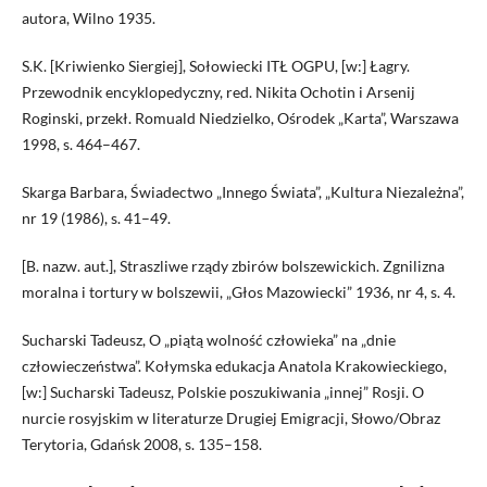
autora, Wilno 1935.
S.K. [Kriwienko Siergiej], Sołowiecki ITŁ OGPU, [w:] Łagry.
Przewodnik encyklopedyczny, red. Nikita Ochotin i Arsenij
Roginski, przekł. Romuald Niedzielko, Ośrodek „Karta”, Warszawa
1998, s. 464–467.
Skarga Barbara, Świadectwo „Innego Świata”, „Kultura Niezależna”,
nr 19 (1986), s. 41–49.
[B. nazw. aut.], Straszliwe rządy zbirów bolszewickich. Zgnilizna
moralna i tortury w bolszewii, „Głos Mazowiecki” 1936, nr 4, s. 4.
Sucharski Tadeusz, O „piątą wolność człowieka” na „dnie
człowieczeństwa”. Kołymska edukacja Anatola Krakowieckiego,
[w:] Sucharski Tadeusz, Polskie poszukiwania „innej” Rosji. O
nurcie rosyjskim w literaturze Drugiej Emigracji, Słowo/Obraz
Terytoria, Gdańsk 2008, s. 135–158.