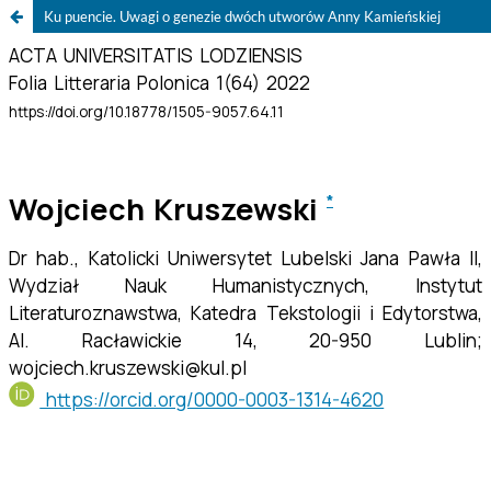
Ku puencie. Uwagi o genezie dwóch utworów Anny Kamieńskiej